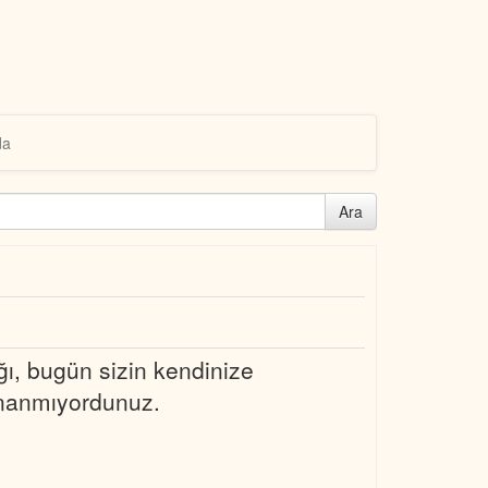
da
Ara
ığı, bugün sizin kendinize
inanmıyordunuz.