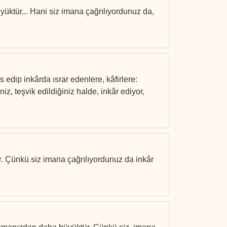
üyüktür... Hani siz imana çağrılıyordunuz da,
s edip inkârda ısrar edenlere, kâfirlere:
iz, teşvik edildiğiniz halde, inkâr ediyor,
ür. Çünkü siz imana çağrılıyordunuz da inkâr