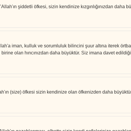
"Allah'ın şiddetli öfkesi, sizin kendinize kızgınlığınızdan daha b
ah'a iman, kulluk ve sorumluluk bilincini şuur altına iterek örtba
n birine olan hıncınızdan daha büyüktür. Siz imana davet edildiğin
lah'ın (size) öfkesi sizin kendinize olan öfkenizden daha büyükt