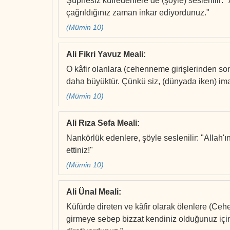
Şüphesiz küfredenlere de (şöyle) seslenilir:
çağrıldığınız zaman inkar ediyordunuz."
(Mümin 10)
Ali Fikri Yavuz Meali
:
O kâfir olanlara (cehenneme girişlerinden son
daha büyüktür. Çünkü siz, (dünyada iken) im
(Mümin 10)
Ali Rıza Sefa Meali
:
Nankörlük edenlere, şöyle seslenilir: "Allah'
ettiniz!"
(Mümin 10)
Ali Ünal Meali
:
Küfürde direten ve kâfir olarak ölenlere (Ceh
girmeye sebep bizzat kendiniz olduğunuz için)