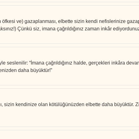
n öfkesi ve) gazaplanması, elbette sizin kendi nefislerinize ga
ksınız!) Çünkü siz, imana çağrıldığınız zaman inkâr ediyordunuz!
le seslenilir: “İmana çağrıldığınız halde, gerçekleri inkâra devam
kenizden daha büyüktür!”
bı, sizin kendinize olan kötülüğünüzden elbette daha büyüktür. Z