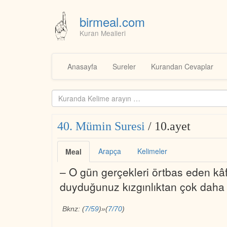
birmeal.com
Kuran Mealleri
Skip
to
Anasayfa
Sureler
Kurandan Cevaplar
content
Kuranda
ara...
40. Mümin Suresi
/ 10.ayet
Arapça
Kelimeler
Meal
– O gün gerçekleri örtbas eden kâfir
duyduğunuz kızgınlıktan çok daha 
Bknz:
(
7/59
)
»
(
7/70
)