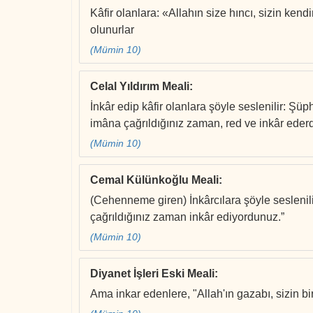
Kâfir olanlara: «Allahın size hıncı, sizin ken
olunurlar
(Mümin 10)
Celal Yıldırım Meali
:
İnkâr edip kâfir olanlara şöyle seslenilir: Ş
imâna çağrıldığınız zaman, red ve inkâr ederd
(Mümin 10)
Cemal Külünkoğlu Meali
:
(Cehenneme giren) İnkârcılara şöyle seslenil
çağrıldığınız zaman inkâr ediyordunuz.”
(Mümin 10)
Diyanet İşleri Eski Meali
:
Ama inkar edenlere, "Allah'ın gazabı, sizin bi