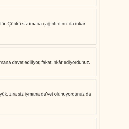
ür. Çünkü siz imana çağırılırdınız da inkar
 imana davet ediliyor, fakat inkâr ediyordunuz.
üyük, zira siz iymana da'vet olunuyordunuz da