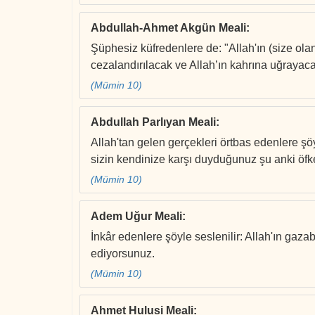
Abdullah-Ahmet Akgün Meali
:
Şüphesiz küfredenlere de: "Allah'ın (size ola
cezalandırılacak ve Allah’ın kahrına uğrayaca
(Mümin 10)
Abdullah Parlıyan Meali
:
Allah'tan gelen gerçekleri örtbas edenlere şöy
sizin kendinize karşı duyduğunuz şu anki öf
(Mümin 10)
Adem Uğur Meali
:
İnkâr edenlere şöyle seslenilir: Allah'ın gaza
ediyorsunuz.
(Mümin 10)
Ahmet Hulusi Meali
: