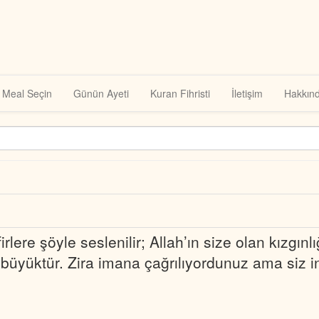
Meal Seçin
Günün Ayeti
Kuran Fihristi
İletişim
Hakkın
lere şöyle seslenilir; Allah’ın size olan kızgınl
büyüktür. Zira imana çağrılıyordunuz ama siz 