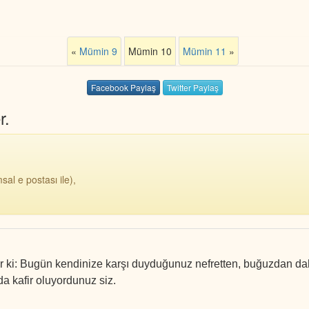
«
Mümin 9
Mümin 10
Mümin 11
»
Facebook Paylaş
Twitter Paylaş
r.
sal e postası ile),
nir ki: Bugün kendinize karşı duyduğunuz nefretten, buğuzdan da
a kafir oluyordunuz siz.