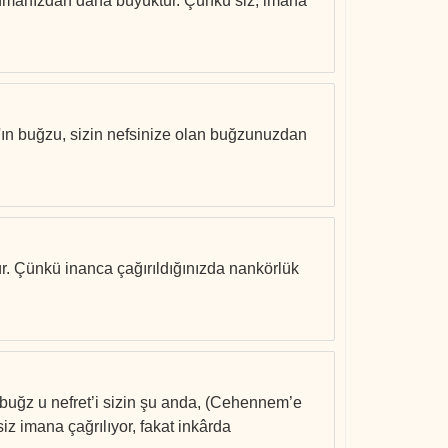
blanmanızdan daha büyüktür. Çünkü siz, imana
h'ın buğzu, sizin nefsinize olan buğzunuzdan
ür. Çünkü inanca çağırıldığınızda nankörlük
 ‘buğz u nefret’i sizin şu anda, (Cehennem’e
z imana çağrılıyor, fakat inkârda