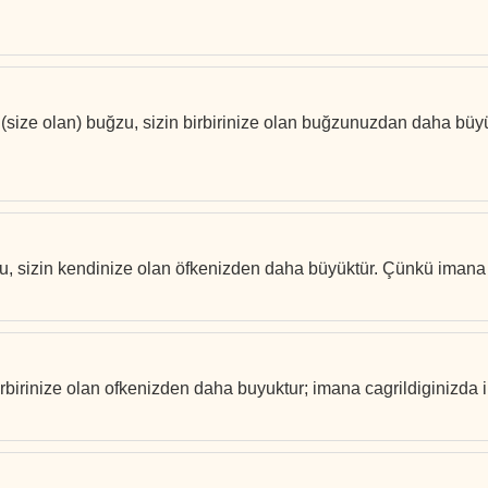
’ın (size olan) buğzu, sizin birbirinize olan buğzunuzdan daha bü
ğzu, sizin kendinize olan öfkenizden daha büyüktür. Çünkü imana ç
rbirinize olan ofkenizden daha buyuktur; imana cagrildiginizda in