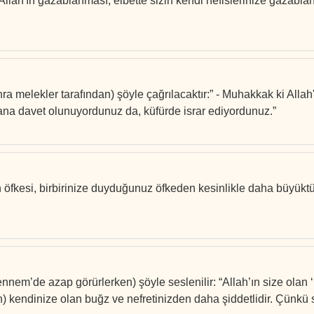
 "Allah'ın gazablanması, elbette sizin kendi nefislerinize gaza
ra melekler tarafından) şöyle çağrılacaktır:” - Muhakkak ki Alla
ana davet olunuyordunuz da, küfürde israr ediyordunuz.”
ın öfkesi, birbirinize duyduğunuz öfkeden kesinlikle daha büyükt
ennem’de azap görürlerken) şöyle seslenilir: “Allah’ın size olan
 kendinize olan buğz ve nefretinizden daha şiddetlidir. Çünkü si