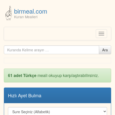
birmeal.com
Kuran Mealleri
Skip
to
content
Toggle
navigati
Kuranda
Ara
ara...
61 adet Türkçe
meali okuyup karşılaştırabilirsiniz.
Hızlı Ayet Bulma