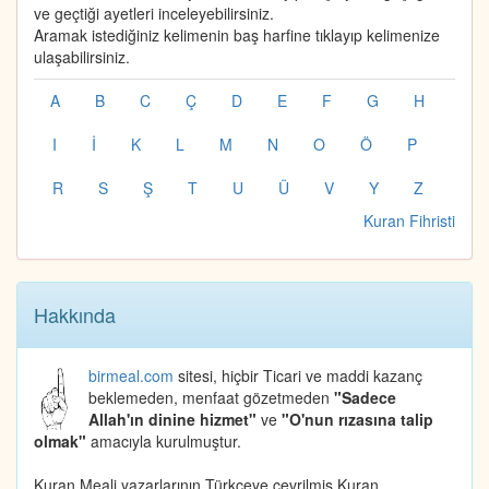
ve geçtiği ayetleri inceleyebilirsiniz.
Aramak istediğiniz kelimenin baş harfine tıklayıp kelimenize
ulaşabilirsiniz.
A
B
C
Ç
D
E
F
G
H
I
İ
K
L
M
N
O
Ö
P
R
S
Ş
T
U
Ü
V
Y
Z
Kuran Fihristi
Hakkında
birmeal.com
sitesi, hiçbir Ticari ve maddi kazanç
beklemeden, menfaat gözetmeden
"Sadece
Allah'ın dinine hizmet"
ve
"O'nun rızasına talip
olmak"
amacıyla kurulmuştur.
Kuran Meali yazarlarının Türkçeye çevrilmiş Kuran