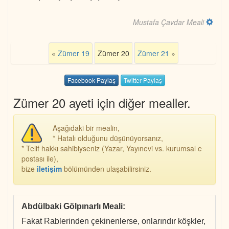
Mustafa Çavdar Meali
«
Zümer 19
Zümer 20
Zümer 21
»
Facebook Paylaş
Twitter Paylaş
Zümer 20 ayeti için diğer mealler.
Aşağıdaki bir mealin,
* Hatalı olduğunu düşünüyorsanız,
* Telif hakkı sahibiyseniz (Yazar, Yayınevi vs. kurumsal e
postası ile),
bize
iletişim
bölümünden ulaşabilirsiniz.
Abdülbaki Gölpınarlı Meali
:
Fakat Rablerinden çekinenlerse, onlarındır köşkler,