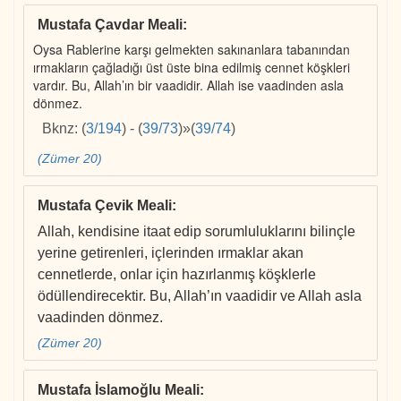
Mustafa Çavdar Meali
:
Oysa Rablerine karşı gelmekten sakınanlara tabanından
ırmakların çağladığı üst üste bina edilmiş cennet köşkleri
vardır. Bu, Allah’ın bir vaadidir. Allah ise vaadinden asla
dönmez.
Bknz:
(
3/194
)
-
(
39/73
)
»
(
39/74
)
(Zümer 20)
Mustafa Çevik Meali
:
Allah, kendisine itaat edip sorumluluklarını bilinçle
yerine getirenleri, içlerinden ırmaklar akan
cennetlerde, onlar için hazırlanmış köşklerle
ödüllendirecektir. Bu, Allah’ın vaadidir ve Allah asla
vaadinden dönmez.
(Zümer 20)
Mustafa İslamoğlu Meali
: