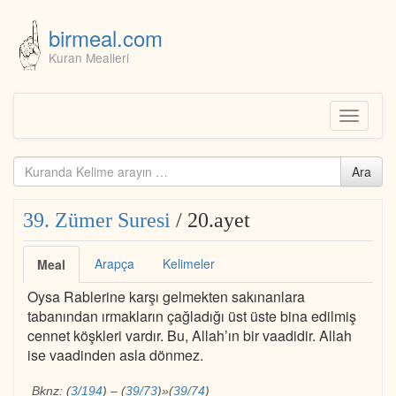
birmeal.com
Kuran Mealleri
Skip
to
content
Toggle
navigati
Kuranda
Ara
ara...
39. Zümer Suresi
/ 20.ayet
Arapça
Kelimeler
Meal
Oysa Rablerine karşı gelmekten sakınanlara
tabanından ırmakların çağladığı üst üste bina edilmiş
cennet köşkleri vardır. Bu, Allah’ın bir vaadidir. Allah
ise vaadinden asla dönmez.
Bknz:
(
3/194
)
–
(
39/73
)
»
(
39/74
)