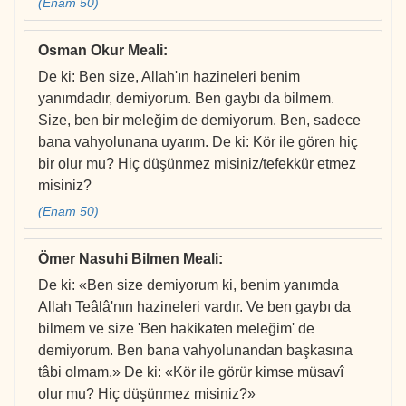
(Enam 50)
Osman Okur Meali
:
De ki: Ben size, Allah'ın hazineleri benim
yanımdadır, demiyorum. Ben gaybı da bilmem.
Size, ben bir meleğim de demiyorum. Ben, sadece
bana vahyolunana uyarım. De ki: Kör ile gören hiç
bir olur mu? Hiç düşünmez misiniz/tefekkür etmez
misiniz?
(Enam 50)
Ömer Nasuhi Bilmen Meali
:
De ki: «Ben size demiyorum ki, benim yanımda
Allah Teâlâ'nın hazineleri vardır. Ve ben gaybı da
bilmem ve size 'Ben hakikaten meleğim' de
demiyorum. Ben bana vahyolunandan başkasına
tâbi olmam.» De ki: «Kör ile görür kimse müsavî
olur mu? Hiç düşünmez misiniz?»