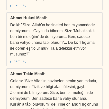
(Enam 50)
Ahmet Hulusi Meali
:
De ki: "Size, Allah'ın hazineleri benim yanımdadır,
demiyorum... Gaybı da bilmem! Size 'Muhakkak ki
ben bir meleğim' de demiyorum... Ben, sadece
bana vahyolunana tabi olurum"... De ki: "Hiç ama
ile gören eşit olur mu? Hala tefekkür etmiyor
musunuz?"
(Enam 50)
Ahmet Tekin Meali
:
Onlara: “Size Allah'ın hazineleri benim yanımdadır,
demiyorum. Fizik ve bilgi alanı ötesini, gayb
âlemini de bilmiyorum. Size, ben bir meleğim de
demiyorum. Ben sadece bana vahy olunana,
Kur'ân'a tâbi oluyorum" de. Yine onlara: “Hiç önünü