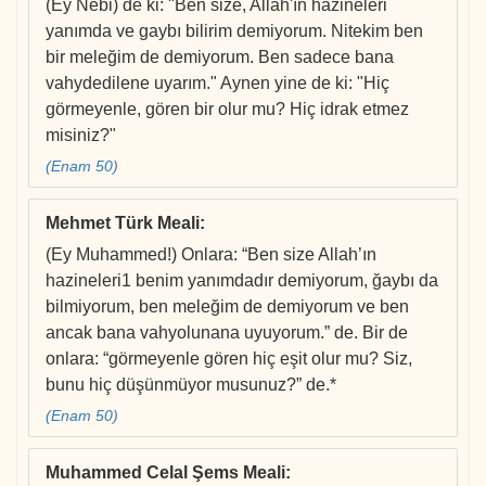
(Ey Nebi) de ki: "Ben size, Allah'ın hazineleri
yanımda ve gaybı bilirim demiyorum. Nitekim ben
bir meleğim de demiyorum. Ben sadece bana
vahydedilene uyarım." Aynen yine de ki: "Hiç
görmeyenle, gören bir olur mu? Hiç idrak etmez
misiniz?"
(Enam 50)
Mehmet Türk Meali
:
(Ey Muhammed!) Onlara: “Ben size Allah’ın
hazineleri1 benim yanımdadır demiyorum, ğaybı da
bilmiyorum, ben meleğim de demiyorum ve ben
ancak bana vahyolunana uyuyorum.” de. Bir de
onlara: “görmeyenle gören hiç eşit olur mu? Siz,
bunu hiç düşünmüyor musunuz?” de.*
(Enam 50)
Muhammed Celal Şems Meali
: