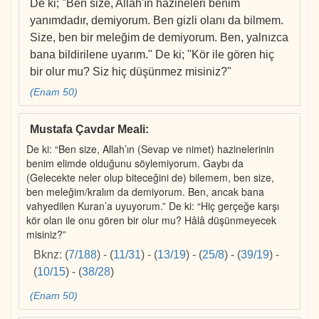
De ki; "Ben size, Allah'ın hazineleri benim
yanımdadır, demiyorum. Ben gizli olanı da bilmem.
Size, ben bir meleğim de demiyorum. Ben, yalnızca
bana bildirilene uyarım." De ki; "Kör ile gören hiç
bir olur mu? Siz hiç düşünmez misiniz?"
(Enam 50)
Mustafa Çavdar Meali
:
De ki: “Ben size, Allah’ın (Sevap ve nimet) hazinelerinin
benim elimde olduğunu söylemiyorum. Gaybı da
(Gelecekte neler olup biteceğini de) bilemem, ben size,
ben meleğim/kralım da demiyorum. Ben, ancak bana
vahyedilen Kuran’a uyuyorum.” De ki: “Hiç gerçeğe karşı
kör olan ile onu gören bir olur mu? Hâlâ düşünmeyecek
misiniz?”
Bknz:
(
7/188
)
-
(
11/31
)
-
(
13/19
)
-
(
25/8
)
-
(
39/19
)
-
(
10/15
)
-
(
38/28
)
(Enam 50)