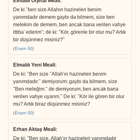
Elmalılı Orjinal Meali
:
De ki "ben size Allahın hazineleri benim
yanımdadır demem gaybı da bilmem, size ben
melekim de demem, ben ancak bana verilen vahye
ittiba' ederim"; de ki: "Kör, görenle bir olur mu? Artık
bir düşünmez misiniz?"
(Enam 50)
Elmalılı Yeni Meali
:
De ki: "Ben size "Allah'ın hazineleri benim
yanımdadır." demiyorum; gaybı da bilmem, size
"Ben meleğim." de demiyorum; ben ancak bana
verilen vahye uyarım." De ki: "Kör ile gören bir olur
mu? Artık biraz düşünmez misiniz?
(Enam 50)
Erhan Aktaş Meali
:
De ki: "Ben size, Allah'ın hazineleri yanımdadır