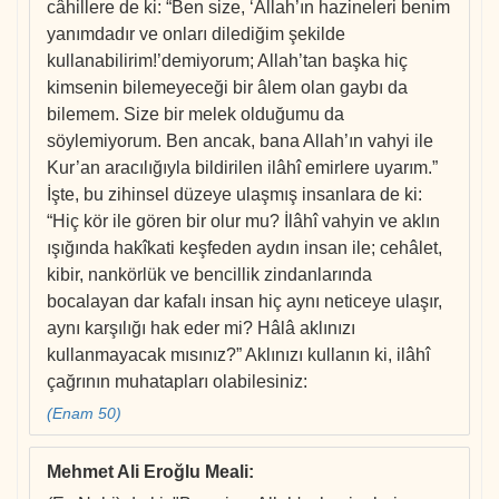
câhillere de ki: “Ben size, ‘Allah’ın hazineleri benim
yanımdadır ve onları dilediğim şekilde
kullanabilirim!’demiyorum; Allah’tan başka hiç
kimsenin bilemeyeceği bir âlem olan gaybı da
bilemem. Size bir melek olduğumu da
söylemiyorum. Ben ancak, bana Allah’ın vahyi ile
Kur’an aracılığıyla bildirilen ilâhî emirlere uyarım.”
İşte, bu zihinsel düzeye ulaşmış insanlara de ki:
“Hiç kör ile gören bir olur mu? İlâhî vahyin ve aklın
ışığında hakîkati keşfeden aydın insan ile; cehâlet,
kibir, nankörlük ve bencillik zindanlarında
bocalayan dar kafalı insan hiç aynı neticeye ulaşır,
aynı karşılığı hak eder mi? Hâlâ aklınızı
kullanmayacak mısınız?” Aklınızı kullanın ki, ilâhî
çağrının muhatapları olabilesiniz:
(Enam 50)
Mehmet Ali Eroğlu Meali
: