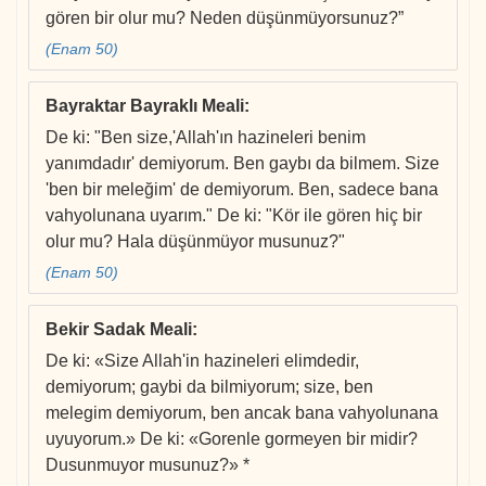
gören bir olur mu? Neden düşünmüyorsunuz?”
(Enam 50)
Bayraktar Bayraklı Meali
:
De ki: "Ben size,'Allah'ın hazineleri benim
yanımdadır' demiyorum. Ben gaybı da bilmem. Size
'ben bir meleğim' de demiyorum. Ben, sadece bana
vahyolunana uyarım." De ki: "Kör ile gören hiç bir
olur mu? Hala düşünmüyor musunuz?"
(Enam 50)
Bekir Sadak Meali
:
De ki: «Size Allah'in hazineleri elimdedir,
demiyorum; gaybi da bilmiyorum; size, ben
melegim demiyorum, ben ancak bana vahyolunana
uyuyorum.» De ki: «Gorenle gormeyen bir midir?
Dusunmuyor musunuz?» *