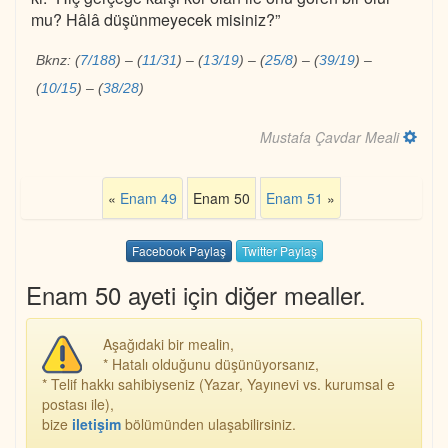
mu? Hâlâ düşünmeyecek misiniz?”
Bknz:
(
7/188
)
–
(
11/31
)
–
(
13/19
)
–
(
25/8
)
–
(
39/19
)
–
(
10/15
)
–
(
38/28
)
Mustafa Çavdar Meali
«
Enam 49
Enam 50
Enam 51
»
Facebook Paylaş
Twitter Paylaş
Enam 50 ayeti için diğer mealler.
Aşağıdaki bir mealin,
* Hatalı olduğunu düşünüyorsanız,
* Telif hakkı sahibiyseniz (Yazar, Yayınevi vs. kurumsal e
postası ile),
bize
iletişim
bölümünden ulaşabilirsiniz.