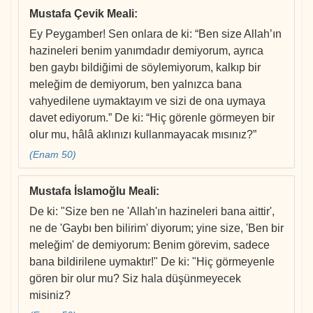
Mustafa Çevik Meali
:
Ey Peygamber! Sen onlara de ki: “Ben size Allah’ın
hazineleri benim yanımdadır demiyorum, ayrıca
ben gaybı bildiğimi de söylemiyorum, kalkıp bir
meleğim de demiyorum, ben yalnızca bana
vahyedilene uymaktayım ve sizi de ona uymaya
davet ediyorum.” De ki: “Hiç görenle görmeyen bir
olur mu, hâlâ aklınızı kullanmayacak mısınız?”
(Enam 50)
Mustafa İslamoğlu Meali
:
De ki: "Size ben ne 'Allah'ın hazineleri bana aittir',
ne de 'Gaybı ben bilirim' diyorum; yine size, 'Ben bir
meleğim' de demiyorum: Benim görevim, sadece
bana bildirilene uymaktır!" De ki: "Hiç görmeyenle
gören bir olur mu? Siz hala düşünmeyecek
misiniz?