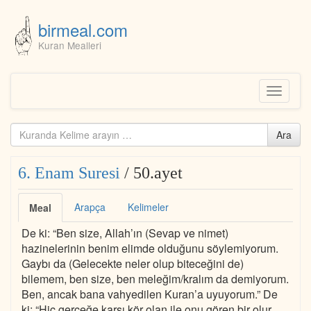
birmeal.com
Kuran Mealleri
Skip
to
content
Toggle
navigati
Kuranda
Ara
ara...
6. Enam Suresi
/ 50.ayet
Arapça
Kelimeler
Meal
De ki: “Ben size, Allah’ın (Sevap ve nimet)
hazinelerinin benim elimde olduğunu söylemiyorum.
Gaybı da (Gelecekte neler olup biteceğini de)
bilemem, ben size, ben meleğim/kralım da demiyorum.
Ben, ancak bana vahyedilen Kuran’a uyuyorum.” De
ki: “Hiç gerçeğe karşı kör olan ile onu gören bir olur