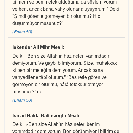
bilmem ve ben melek olduğumu da söylemiyorum
ve ben, ancak bana vahy olunana uyuyorum.” Deki
“Şimdi görenle görmeyen bir olur mu? Hiç
düşünmüyor musunuz?”
(Enam 50)
İskender Ali Mihr Meali
:
De ki: “Ben size Allah’ın hazineleri yanımdadır
demiyorum. Ve gaybı bilmiyorum. Size, muhakkak
ki ben bir meleğim demiyorum. Ancak bana
vahyedilene tâbî olurum.” “Basiretle gören ve
görmeyen bir olur mu, hâlâ tefekkür etmiyor
musunuz?” de.
(Enam 50)
İsmail Hakkı Baltacıoğlu Meali
:
De ki: «Ben size Allah'ın hâzineleri benim
yanımdadır demiyorum. Ben görünmiyeni bilirim de