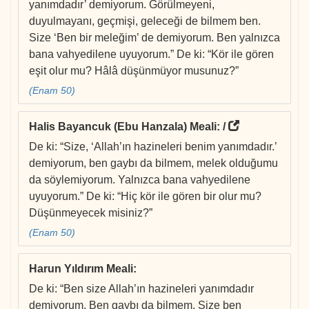
yanımdadır’ demiyorum. Görülmeyeni,
duyulmayanı, geçmişi, geleceği de bilmem ben.
Size ‘Ben bir meleğim’ de demiyorum. Ben yalnızca
bana vahyedilene uyuyorum.” De ki: “Kör ile gören
eşit olur mu? Hâlâ düşünmüyor musunuz?”
(Enam 50)
Halis Bayancuk (Ebu Hanzala) Meali
: /
De ki: “Size, ‘Allah’ın hazineleri benim yanımdadır.’
demiyorum, ben gaybı da bilmem, melek olduğumu
da söylemiyorum. Yalnızca bana vahyedilene
uyuyorum.” De ki: “Hiç kör ile gören bir olur mu?
Düşünmeyecek misiniz?”
(Enam 50)
Harun Yıldırım Meali
:
De ki: “Ben size Allah’ın hazineleri yanımdadır
demiyorum. Ben gaybı da bilmem. Size ben