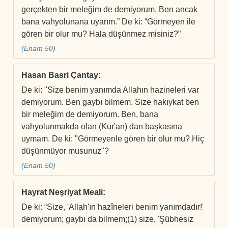
gerçekten bir meleğim de demiyorum. Ben ancak
bana vahyolunana uyarım.” De ki: “Görmeyen ile
gören bir olur mu? Hala düşünmez misiniz?”
(Enam 50)
Hasan Basri Çantay
:
De ki: "Size benim yanımda Allahın hazineleri var
demiyorum. Ben gaybı bilmem. Size hakıykat ben
bir meleğim de demiyorum. Ben, bana
vahyolunmakda olan (Kur'an) dan başkasına
uymam. De ki: "Görmeyenle gören bir olur mu? Hiç
düşünmüyor musunuz"?
(Enam 50)
Hayrat Neşriyat Meali
:
De ki: “Size, 'Allah'ın hazîneleri benim yanımdadır!'
demiyorum; gaybı da bilmem;(1) size, 'Şübhesiz