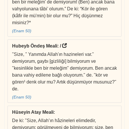
ben bir meleğim' de demiyorum! (Ben) ancak bana
vahyolunana tâbi' olurum.” De ki: “Kör ile gören
(kâfir ile mü'min) bir olur mu?” Hiç düşünmez
misiniz?*
(Enam 50)
Hubeyb Öndeş Meali
: /
"Size, " Yanımda Allah'ın hazineleri var."
demiyorum, gaybı [gizliliği] bilmiyorum ve
"kesinlikle ben bir meleğim" demiyorum. Ben ancak
bana vahiy edilene bağlı oluyorum." de. "kör ve
gören¹ denk olur mu? Artık düşünmüyor musunuz?"
de.
(Enam 50)
Hüseyin Atay Meali
:
De ki: "Size, Allah’ın hâzineleri elimdedir,
demiyorum; görülmeyeni de bilmiyorum; size, ben