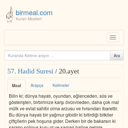
birmeal.com
Kuran Mealleri
Skip
to
content
Toggle
navigati
Kuranda
Ara
ara...
57. Hadid Suresi
/ 20.ayet
Arapça
Kelimeler
Meal
Bilin ki; dünya hayatı, oyundan, eğlenceden, süs ve
gösterişten, birbirinize karşı övünmeden, daha çok mal
mülk ve evlat sahibi olma arzusu ve hırsından ibarettir.
Bu dünya hayatı bir yağmur gibidir ki bitirdiği bitkiler
çiftçilerin pek hoşuna gider. Derken bir de bakarsın ki
sararıp solmuş kuru ot ve saman haline gelmiş.