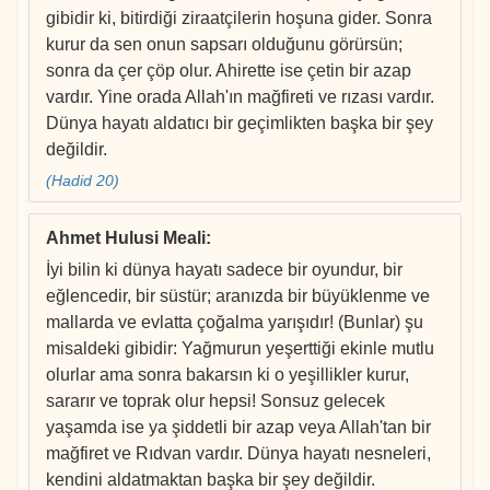
gibidir ki, bitirdiği ziraatçilerin hoşuna gider. Sonra
kurur da sen onun sapsarı olduğunu görürsün;
sonra da çer çöp olur. Ahirette ise çetin bir azap
vardır. Yine orada Allah'ın mağfireti ve rızası vardır.
Dünya hayatı aldatıcı bir geçimlikten başka bir şey
değildir.
(Hadid 20)
Ahmet Hulusi Meali
:
İyi bilin ki dünya hayatı sadece bir oyundur, bir
eğlencedir, bir süstür; aranızda bir büyüklenme ve
mallarda ve evlatta çoğalma yarışıdır! (Bunlar) şu
misaldeki gibidir: Yağmurun yeşerttiği ekinle mutlu
olurlar ama sonra bakarsın ki o yeşillikler kurur,
sararır ve toprak olur hepsi! Sonsuz gelecek
yaşamda ise ya şiddetli bir azap veya Allah'tan bir
mağfiret ve Rıdvan vardır. Dünya hayatı nesneleri,
kendini aldatmaktan başka bir şey değildir.