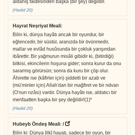
aldanış faidesinden başka (bir şey) değildir.
(Hadid 20)
Hayrat Neşriyat Meali
:
Bilin ki, dünya hayâtı ancak bir oyundur, bir
eğlencedir, bir süstür, aranızda bir övünmedir,
mallar ve evlâd husûsunda bir çokluk yarışından
ibârettir. Bir yağmurun misâli gibidir ki, (bitirdiği)
bitkisi, ekincilerin hoşuna gider; sonra kurur da onu
sararmış görürsün; sonra da kuru bir çöp olur.
Âhirette ise (kâfirler için) şiddetli bir azab ve
(mü'minler için) Allah'dan bir mağfiret ve bir rıdvan
(O'nun rızâsı) vardır. Dünya hayâtı ise, aldatıcı bir
menfaatten başka bir şey değildir!(1)*
(Hadid 20)
Hubeyb Öndeş Meali
: /
Bilin ki: Dünya [ilk] hayatı, sadece bir oyun, bir