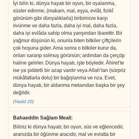
İyi bilin ki, dünya hayatı bir oyun, bir oyalanma,
süsler edinme, (makam, mal, eşya, evlât, fizikî
görünüm gibi dünyalıklarla) birbirinize karşı
övünme ve daha fazla, daha iyi mal, daha fazla,
daha iyi evlâda sahip olma yarışından ibarettir. Bir
yağmur düşünün ki, onunla biten bitkiler çiftçilerin
çok hoşuna gider. Ama sonra o bitkiler kurur da,
onları sararıp solmuş görürsün; ardından da çerçöp
haline gelirler. Dünya hayatı, işte böyledir. Âhiret’te
ise ya şiddetli bir azap vardır veya Allah’tan (sürpriz
mükâfatlarla dolu) bir bağışlanma ve rıza. Evet,
dünya hayatı, bir aldanma metaından başka bir şey
değildir.
(Hadid 20)
Bahaeddin Sağlam Meali
:
Biliniz ki dünya hayatı; bir oyun, süs ve eğlencedir,
aranızda bir öğünme aracıdır, mal ve evlatta bir