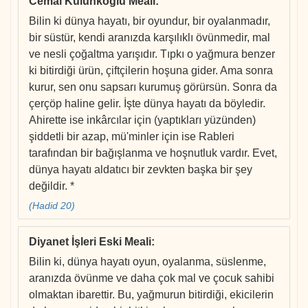
Cemal Külünkoğlu Meali
:
Bilin ki dünya hayatı, bir oyundur, bir oyalanmadır,
bir süstür, kendi aranızda karşılıklı övünmedir, mal
ve nesli çoğaltma yarışıdır. Tıpkı o yağmura benzer
ki bitirdiği ürün, çiftçilerin hoşuna gider. Ama sonra
kurur, sen onu sapsarı kurumuş görürsün. Sonra da
çerçöp haline gelir. İşte dünya hayatı da böyledir.
Ahirette ise inkârcılar için (yaptıkları yüzünden)
şiddetli bir azap, mü'minler için ise Rableri
tarafından bir bağışlanma ve hoşnutluk vardır. Evet,
dünya hayatı aldatıcı bir zevkten başka bir şey
değildir. *
(Hadid 20)
Diyanet İşleri Eski Meali
:
Bilin ki, dünya hayatı oyun, oyalanma, süslenme,
aranızda övünme ve daha çok mal ve çocuk sahibi
olmaktan ibarettir. Bu, yağmurun bitirdiği, ekicilerin