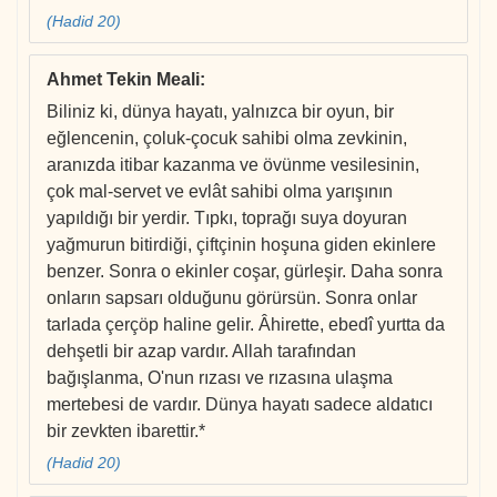
(Hadid 20)
Ahmet Tekin Meali
:
Biliniz ki, dünya hayatı, yalnızca bir oyun, bir
eğlencenin, çoluk-çocuk sahibi olma zevkinin,
aranızda itibar kazanma ve övünme vesilesinin,
çok mal-servet ve evlât sahibi olma yarışının
yapıldığı bir yerdir. Tıpkı, toprağı suya doyuran
yağmurun bitirdiği, çiftçinin hoşuna giden ekinlere
benzer. Sonra o ekinler coşar, gürleşir. Daha sonra
onların sapsarı olduğunu görürsün. Sonra onlar
tarlada çerçöp haline gelir. Âhirette, ebedî yurtta da
dehşetli bir azap vardır. Allah tarafından
bağışlanma, O'nun rızası ve rızasına ulaşma
mertebesi de vardır. Dünya hayatı sadece aldatıcı
bir zevkten ibarettir.*
(Hadid 20)