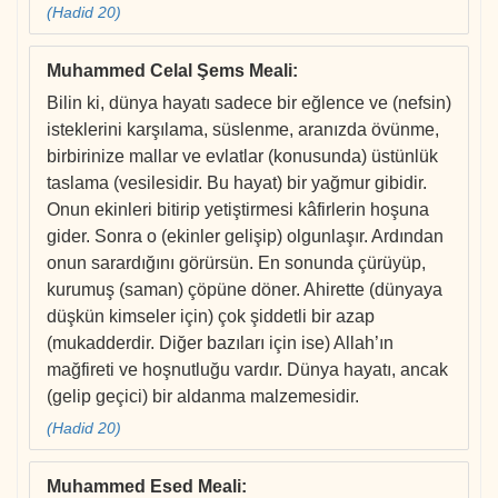
(Hadid 20)
Muhammed Celal Şems Meali
:
Bilin ki, dünya hayatı sadece bir eğlence ve (nefsin)
isteklerini karşılama, süslenme, aranızda övünme,
birbirinize mallar ve evlatlar (konusunda) üstünlük
taslama (vesilesidir. Bu hayat) bir yağmur gibidir.
Onun ekinleri bitirip yetiştirmesi kâfirlerin hoşuna
gider. Sonra o (ekinler gelişip) olgunlaşır. Ardından
onun sarardığını görürsün. En sonunda çürüyüp,
kurumuş (saman) çöpüne döner. Ahirette (dünyaya
düşkün kimseler için) çok şiddetli bir azap
(mukadderdir. Diğer bazıları için ise) Allah’ın
mağfireti ve hoşnutluğu vardır. Dünya hayatı, ancak
(gelip geçici) bir aldanma malzemesidir.
(Hadid 20)
Muhammed Esed Meali
: