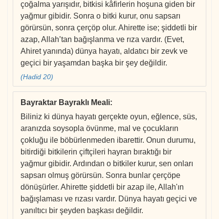
çoğalma yarışıdır, bitkisi kâfirlerin hoşuna giden bir
yağmur gibidir. Sonra o bitki kurur, onu sapsarı
görürsün, sonra çerçöp olur. Ahirette ise; şiddetli bir
azap, Allah’tan bağışlanma ve rıza vardır. (Evet,
Ahiret yanında) dünya hayatı, aldatıcı bir zevk ve
geçici bir yaşamdan başka bir şey değildir.
(Hadid 20)
Bayraktar Bayraklı Meali
:
Biliniz ki dünya hayatı gerçekte oyun, eğlence, süs,
aranızda soysopla övünme, mal ve çocukların
çokluğu ile böbürlenmeden ibarettir. Onun durumu,
bitirdiği bitkilerin çiftçileri hayran bıraktığı bir
yağmur gibidir. Ardından o bitkiler kurur, sen onları
sapsarı olmuş görürsün. Sonra bunlar çerçöpe
dönüşürler. Ahirette şiddetli bir azap ile, Allah'ın
bağışlaması ve rızası vardır. Dünya hayatı geçici ve
yanıltıcı bir şeyden başkası değildir.