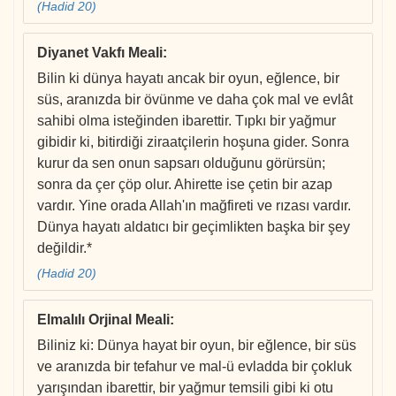
(Hadid 20)
Diyanet Vakfı Meali
:
Bilin ki dünya hayatı ancak bir oyun, eğlence, bir
süs, aranızda bir övünme ve daha çok mal ve evlât
sahibi olma isteğinden ibarettir. Tıpkı bir yağmur
gibidir ki, bitirdiği ziraatçilerin hoşuna gider. Sonra
kurur da sen onun sapsarı olduğunu görürsün;
sonra da çer çöp olur. Ahirette ise çetin bir azap
vardır. Yine orada Allah'ın mağfireti ve rızası vardır.
Dünya hayatı aldatıcı bir geçimlikten başka bir şey
değildir.*
(Hadid 20)
Elmalılı Orjinal Meali
:
Biliniz ki: Dünya hayat bir oyun, bir eğlence, bir süs
ve aranızda bir tefahur ve mal-ü evladda bir çokluk
yarışından ibarettir, bir yağmur temsili gibi ki otu