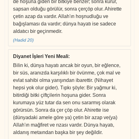
de hoşuna giden bir bitkiye benzer; sonra kurur,
sapsarı olduğu görülür, sonra çerçöp olur. Ahirette
çetin azap da vardır. Allah'ın hoşnudluğu ve
bağışlaması da vardır; dünya hayatı ise sadece
aldatıcı bir geçinmedir.
(Hadid 20)
Diyanet İşleri Yeni Meali
:
Bilin ki, dünya hayatı ancak bir oyun, bir eğlence,
bir süs, aranızda karşılıklı bir övünme, çok mal ve
evlat sahibi olma yarışından ibarettir. (Nihayet
hepsi yok olur gider). Tıpkı şöyle: Bir yağmur ki,
bitirdiği bitki çiftçilerin hoşuna gider. Sonra
kurumaya yüz tutar da sen onu sararmış olarak
görürsün. Sonra da çer çöp olur. Ahirette ise
(dünyadaki amele göre ya) çetin bir azap ve(ya)
Allah'ın mağfiret ve rızası vardır. Dünya hayatı,
aldanış metaından başka bir şey değildir.