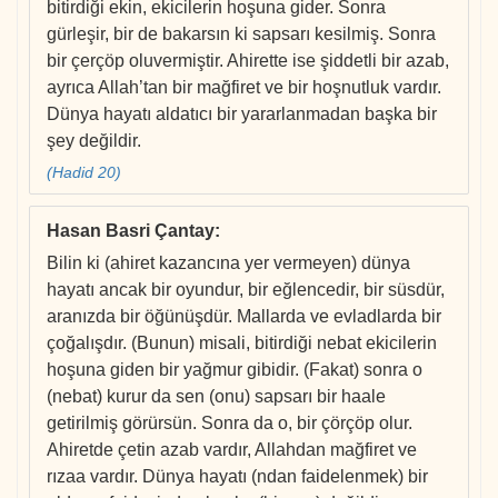
bitirdiği ekin, ekicilerin hoşuna gider. Sonra
gürleşir, bir de bakarsın ki sapsarı kesilmiş. Sonra
bir çerçöp oluvermiştir. Ahirette ise şiddetli bir azab,
ayrıca Allah’tan bir mağfiret ve bir hoşnutluk vardır.
Dünya hayatı aldatıcı bir yararlanmadan başka bir
şey değildir.
(Hadid 20)
Hasan Basri Çantay
:
Bilin ki (ahiret kazancına yer vermeyen) dünya
hayatı ancak bir oyundur, bir eğlencedir, bir süsdür,
aranızda bir öğünüşdür. Mallarda ve evladlarda bir
çoğalışdır. (Bunun) misali, bitirdiği nebat ekicilerin
hoşuna giden bir yağmur gibidir. (Fakat) sonra o
(nebat) kurur da sen (onu) sapsarı bir haale
getirilmiş görürsün. Sonra da o, bir çörçöp olur.
Ahiretde çetin azab vardır, Allahdan mağfiret ve
rızaa vardır. Dünya hayatı (ndan faidelenmek) bir