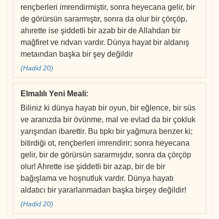
rençberleri imrendirmiştir, sonra heyecana gelir, bir
de görürsün sararmıştır, sonra da olur bir çörçöp,
ahırette ise şiddetli bir azab bir de Allahdan bir
mağfiret ve rıdvan vardır. Dünya hayat bir aldanış
metaından başka bir şey değildir
(Hadid 20)
Elmalılı Yeni Meali
:
Biliniz ki dünya hayatı bir oyun, bir eğlence, bir süs
ve aranızda bir övünme, mal ve evlad da bir çokluk
yarışından ibarettir. Bu tıpkı bir yağmura benzer ki;
bitirdiği ot, rençberleri imrendirir; sonra heyecana
gelir, bir de görürsün sararmışdır, sonra da çörçöp
olur! Ahrette ise şiddetli bir azap, bir de bir
bağışlama ve hoşnutluk vardır. Dünya hayatı
aldatıcı bir yararlanmadan başka birşey değildir!
(Hadid 20)