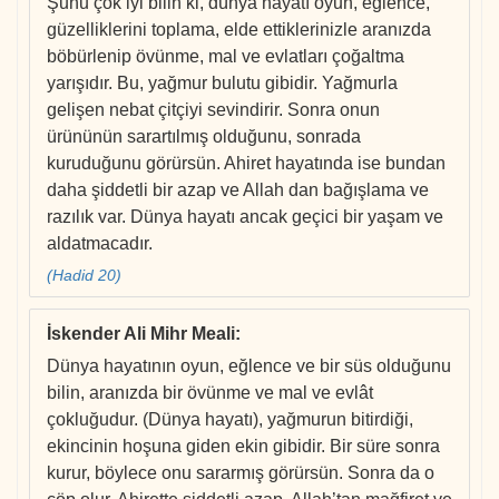
Şunu çok iyi bilin ki, dünya hayatı oyun, eğlence,
güzelliklerini toplama, elde ettiklerinizle aranızda
böbürlenip övünme, mal ve evlatları çoğaltma
yarışıdır. Bu, yağmur bulutu gibidir. Yağmurla
gelişen nebat çitçiyi sevindirir. Sonra onun
ürününün sarartılmış olduğunu, sonrada
kuruduğunu görürsün. Ahiret hayatında ise bundan
daha şiddetli bir azap ve Allah dan bağışlama ve
razılık var. Dünya hayatı ancak geçici bir yaşam ve
aldatmacadır.
(Hadid 20)
İskender Ali Mihr Meali
:
Dünya hayatının oyun, eğlence ve bir süs olduğunu
bilin, aranızda bir övünme ve mal ve evlât
çokluğudur. (Dünya hayatı), yağmurun bitirdiği,
ekincinin hoşuna giden ekin gibidir. Bir süre sonra
kurur, böylece onu sararmış görürsün. Sonra da o