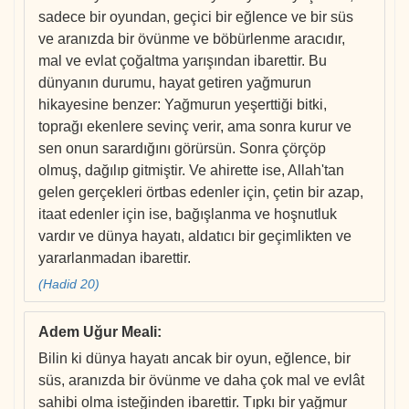
sadece bir oyundan, geçici bir eğlence ve bir süs
ve aranızda bir övünme ve böbürlenme aracıdır,
mal ve evlat çoğaltma yarışından ibarettir. Bu
dünyanın durumu, hayat getiren yağmurun
hikayesine benzer: Yağmurun yeşerttiği bitki,
toprağı ekenlere sevinç verir, ama sonra kurur ve
sen onun sarardığını görürsün. Sonra çörçöp
olmuş, dağılıp gitmiştir. Ve ahirette ise, Allah'tan
gelen gerçekleri örtbas edenler için, çetin bir azap,
itaat edenler için ise, bağışlanma ve hoşnutluk
vardır ve dünya hayatı, aldatıcı bir geçimlikten ve
yararlanmadan ibarettir.
(Hadid 20)
Adem Uğur Meali
:
Bilin ki dünya hayatı ancak bir oyun, eğlence, bir
süs, aranızda bir övünme ve daha çok mal ve evlât
sahibi olma isteğinden ibarettir. Tıpkı bir yağmur