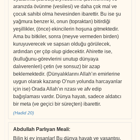
aranızda övünme (vesilesi) ve daha çok mal ve
çocuk sahibi olma hevesinden ibarettir. Bu ise şu
yağmura benzer ki, onun (topraktan) bitirdiği
yeşillikler, (önce) ekincilerin hoşuna gitmektedir.
Ama bu bitkiler, sonra (meyve vermeden birden)
kuruyuverecek ve sapsarı olduğu görülecek,
ardından çer çöp olup gidecektir. Ahirette ise,
(kulluğunu-görevlerini unutup dünyaya
dalıverenleri) çetin (ve sonsuz) bir azap
beklemektedir. (Dünyalıklarını Allah’ın emirlerine
uygun olarak kazanıp O’nun yolunda harcayanlar
için ise) Orada Allah’ın rızası ve afv edip
bağışlaması vardır. Dünya hayatı, sadece aldatıcı
bir meta (ve geçici bir süreçten) ibarettir.
(Hadid 20)
Abdullah Parlıyan Meali
:
Bilin ki ey insanlar! Bu dünya hayatı ve yaşantısı,