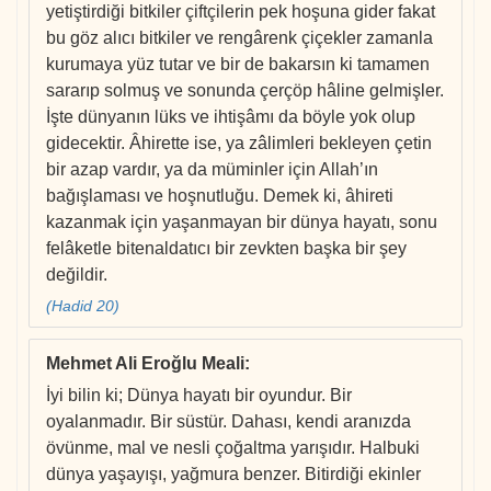
yetiştirdiği bitkiler çiftçilerin pek hoşuna gider fakat
bu göz alıcı bitkiler ve rengârenk çiçekler zamanla
kurumaya yüz tutar ve bir de bakarsın ki tamamen
sararıp solmuş ve sonunda çerçöp hâline gelmişler.
İşte dünyanın lüks ve ihtişâmı da böyle yok olup
gidecektir. Âhirette ise, ya zâlimleri bekleyen çetin
bir azap vardır, ya da müminler için Allah’ın
bağışlaması ve hoşnutluğu. Demek ki, âhireti
kazanmak için yaşanmayan bir dünya hayatı, sonu
felâketle bitenaldatıcı bir zevkten başka bir şey
değildir.
(Hadid 20)
Mehmet Ali Eroğlu Meali
:
İyi bilin ki; Dünya hayatı bir oyundur. Bir
oyalanmadır. Bir süstür. Dahası, kendi aranızda
övünme, mal ve nesli çoğaltma yarışıdır. Halbuki
dünya yaşayışı, yağmura benzer. Bitirdiği ekinler