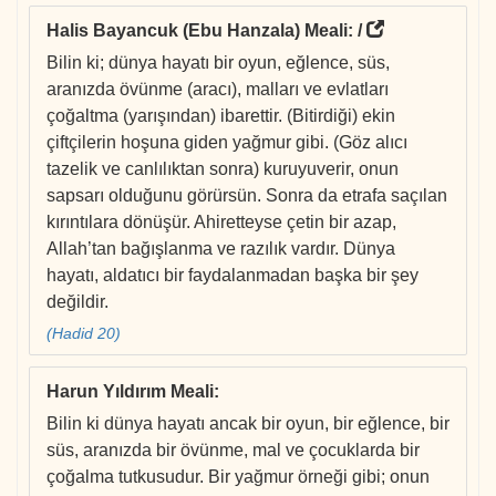
Halis Bayancuk (Ebu Hanzala) Meali
: /
Bilin ki; dünya hayatı bir oyun, eğlence, süs,
aranızda övünme (aracı), malları ve evlatları
çoğaltma (yarışından) ibarettir. (Bitirdiği) ekin
çiftçilerin hoşuna giden yağmur gibi. (Göz alıcı
tazelik ve canlılıktan sonra) kuruyuverir, onun
sapsarı olduğunu görürsün. Sonra da etrafa saçılan
kırıntılara dönüşür. Ahiretteyse çetin bir azap,
Allah’tan bağışlanma ve razılık vardır. Dünya
hayatı, aldatıcı bir faydalanmadan başka bir şey
değildir.
(Hadid 20)
Harun Yıldırım Meali
:
Bilin ki dünya hayatı ancak bir oyun, bir eğlence, bir
süs, aranızda bir övünme, mal ve çocuklarda bir
çoğalma tutkusudur. Bir yağmur örneği gibi; onun