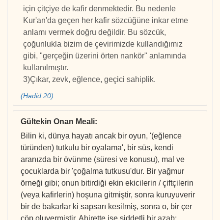
için çitçiye de kafir denmektedir. Bu nedenle
Kur'an'da geçen her kafir sözcüğüne inkar etme
anlamı vermek doğru değildir. Bu sözcük,
çoğunlukla bizim de çevirimizde kullandığımız
gibi, "gerçeğin üzerini örten nankör" anlamında
kullanılmıştır.
3)Çıkar, zevk, eğlence, geçici sahiplik.
(Hadid 20)
Gültekin Onan Meali
:
Bilin ki, dünya hayatı ancak bir oyun, '(eğlence
türünden) tutkulu bir oyalama', bir süs, kendi
aranızda bir övünme (süresi ve konusu), mal ve
çocuklarda bir 'çoğalma tutkusu'dur. Bir yağmur
örneği gibi; onun bitirdiği ekin ekicilerin / çiftçilerin
(veya kafirlerin) hoşuna gitmiştir, sonra kuruyuverir
bir de bakarlar ki sapsarı kesilmiş, sonra o, bir çer
çöp oluvermiştir. Ahirette ise şiddetli bir azab;