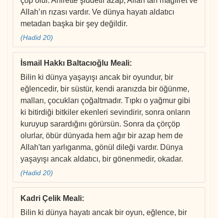
çöp olur. Ahirette şiddetli azap, Allah’tan mağfiret ve
Allah’ın rızası vardır. Ve dünya hayatı aldatıcı
metadan başka bir şey değildir.
(Hadid 20)
İsmail Hakkı Baltacıoğlu Meali
:
Bilin ki dünya yaşayışı ancak bir oyundur, bir
eğlencedir, bir süstür, kendi aranızda bir öğünme,
malları, çocukları çoğaltmadır. Tıpkı o yağmur gibi
ki bitirdiği bitkiler ekenleri sevindirir, sonra onların
kuruyup sarardığını görürsün. Sonra da çörçöp
olurlar, öbür dünyada hem ağır bir azap hem de
Allah'tan yarlıganma, gönül dileği vardır. Dünya
yaşayışı ancak aldatıcı, bir gönenmedir, okadar.
(Hadid 20)
Kadri Çelik Meali
:
Bilin ki dünya hayatı ancak bir oyun, eğlence, bir