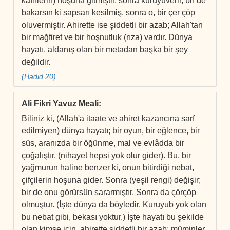
kafirlerin) hoşuna gitmiştir, sonra kuruyuverir, bir de
bakarsın ki sapsarı kesilmiş, sonra o, bir çer çöp
oluvermiştir. Ahirette ise şiddetli bir azab; Allah'tan
bir mağfiret ve bir hoşnutluk (rıza) vardır. Dünya
hayatı, aldanış olan bir metadan başka bir şey
değildir.
(Hadid 20)
Ali Fikri Yavuz Meali
:
Biliniz ki, (Allah'a itaate ve ahiret kazancına sarf
edilmiyen) dünya hayatı; bir oyun, bir eğlence, bir
süs, aranızda bir öğünme, mal ve evlâdda bir
çoğalıştır, (nihayet hepsi yok olur gider). Bu, bir
yağmurun haline benzer ki, onun bitirdiği nebat,
çifçilerin hoşuna gider. Sonra (yeşil rengi) değişir;
bir de onu görürsün sararmıştır. Sonra da çörçöp
olmuştur. (İşte dünya da böyledir. Kuruyub yok olan
bu nebat gibi, bekası yoktur.) İşte hayatı bu şekilde
olan kimse için, ahirette şiddetli bir azab; müminler