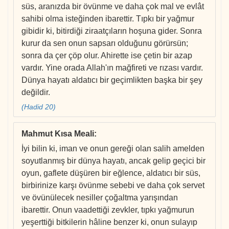
süs, aranızda bir övünme ve daha çok mal ve evlât
sahibi olma isteğinden ibarettir. Tıpkı bir yağmur
gibidir ki, bitirdiği ziraatçıların hoşuna gider. Sonra
kurur da sen onun sapsarı olduğunu görürsün;
sonra da çer çöp olur. Ahirette ise çetin bir azap
vardır. Yine orada Allah'ın mağfireti ve rızası vardır.
Dünya hayatı aldatıcı bir geçimlikten başka bir şey
değildir.
(Hadid 20)
Mahmut Kısa Meali
:
İyi bilin ki, iman ve onun gereği olan salih amelden
soyutlanmış bir dünya hayatı, ancak gelip geçici bir
oyun, gaflete düşüren bir eğlence, aldatıcı bir süs,
birbirinize karşı övünme sebebi ve daha çok servet
ve övünülecek nesiller çoğaltma yarışından
ibarettir. Onun vaadettiği zevkler, tıpkı yağmurun
yeşerttiği bitkilerin hâline benzer ki, onun sulayıp