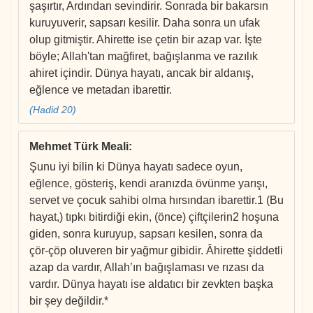
şaşırtır, Ardından sevindirir. Sonrada bir bakarsın
kuruyuverir, sapsarı kesilir. Daha sonra un ufak
olup gitmiştir. Ahirette ise çetin bir azap var. İşte
böyle; Allah'tan mağfiret, bağışlanma ve razılık
ahiret içindir. Dünya hayatı, ancak bir aldanış,
eğlence ve metadan ibarettir.
(Hadid 20)
Mehmet Türk Meali
:
Şunu iyi bilin ki Dünya hayatı sadece oyun,
eğlence, gösteriş, kendi aranızda övünme yarışı,
servet ve çocuk sahibi olma hırsından ibarettir.1 (Bu
hayat,) tıpkı bitirdiği ekin, (önce) çiftçilerin2 hoşuna
giden, sonra kuruyup, sapsarı kesilen, sonra da
çör-çöp oluveren bir yağmur gibidir. Âhirette şiddetli
azap da vardır, Allah’ın bağışlaması ve rızası da
vardır. Dünya hayatı ise aldatıcı bir zevkten başka
bir şey değildir.*