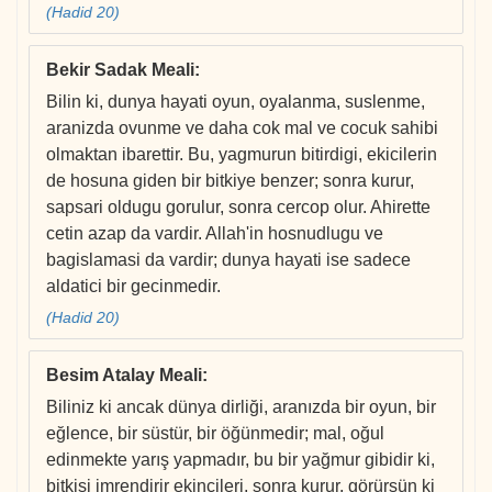
(Hadid 20)
Bekir Sadak Meali
:
Bilin ki, dunya hayati oyun, oyalanma, suslenme,
aranizda ovunme ve daha cok mal ve cocuk sahibi
olmaktan ibarettir. Bu, yagmurun bitirdigi, ekicilerin
de hosuna giden bir bitkiye benzer; sonra kurur,
sapsari oldugu gorulur, sonra cercop olur. Ahirette
cetin azap da vardir. Allah'in hosnudlugu ve
bagislamasi da vardir; dunya hayati ise sadece
aldatici bir gecinmedir.
(Hadid 20)
Besim Atalay Meali
:
Biliniz ki ancak dünya dirliği, aranızda bir oyun, bir
eğlence, bir süstür, bir öğünmedir; mal, oğul
edinmekte yarış yapmadır, bu bir yağmur gibidir ki,
bitkisi imrendirir ekincileri, sonra kurur, görürsün ki