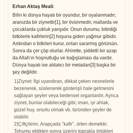
Erhan Aktaş Meali
:
Bilin ki dünya hayatı bir oyundur, bir oyalanmadır;
aranızda bir ziynettir[1], bir övünmedir, mallarda ve
çocuklarda çokluk yarışıdır. Onun durumu; bitirdiği
bitkilerle kafirlerin[2] hoşuna giden yağmur gibidir.
Ardından o bitkileri kurur, onları sararmış görürsün.
Sonra da çer çöp olurlar. Ahirette, şiddetli bir azap
da Allah'ın hoşnutluğu ve bağışlaması da vardır.
Dünya hayatı ise aldatıcı bir metadan[3] başka bir
şey değildir.
1)Ziynet: İlgi uyandıran, dikkat çeken nesnelerle
bezenerek, süslenerek gösterişli hale gelmesini
sağlayan şeyler veya bedensel organlardır. Ayrıca
ziynet, bunlar olabileceği gibi; iman, iyi ahlak,
güzel huy, onurlu olmak vb. türünden şeyler de
olabilir.
2)Çiftçilerin. Arapçada "kafir", örten demektir.
Tohumu ektikten sonra üzerini toprakla örtükleri