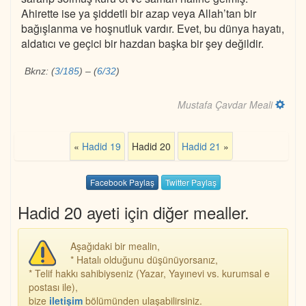
Ahirette ise ya şiddetli bir azap veya Allah’tan bir
bağışlanma ve hoşnutluk vardır. Evet, bu dünya hayatı,
aldatıcı ve geçici bir hazdan başka bir şey değildir.
Bknz:
(
3/185
)
–
(
6/32
)
Mustafa Çavdar Meali
«
Hadid 19
Hadid 20
Hadid 21
»
Facebook Paylaş
Twitter Paylaş
Hadid 20 ayeti için diğer mealler.
Aşağıdaki bir mealin,
* Hatalı olduğunu düşünüyorsanız,
* Telif hakkı sahibiyseniz (Yazar, Yayınevi vs. kurumsal e
postası ile),
bize
iletişim
bölümünden ulaşabilirsiniz.