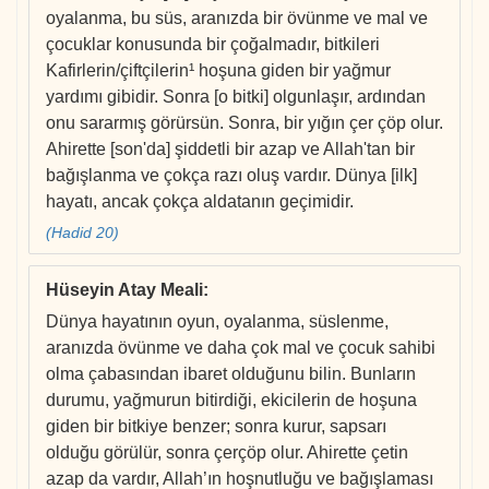
oyalanma, bu süs, aranızda bir övünme ve mal ve
çocuklar konusunda bir çoğalmadır, bitkileri
Kafirlerin/çiftçilerin¹ hoşuna giden bir yağmur
yardımı gibidir. Sonra [o bitki] olgunlaşır, ardından
onu sararmış görürsün. Sonra, bir yığın çer çöp olur.
Ahirette [son'da] şiddetli bir azap ve Allah'tan bir
bağışlanma ve çokça razı oluş vardır. Dünya [ilk]
hayatı, ancak çokça aldatanın geçimidir.
(Hadid 20)
Hüseyin Atay Meali
:
Dünya hayatının oyun, oyalanma, süslenme,
aranızda övünme ve daha çok mal ve çocuk sahibi
olma çabasından ibaret olduğunu bilin. Bunların
durumu, yağmurun bitirdiği, ekicilerin de hoşuna
giden bir bitkiye benzer; sonra kurur, sapsarı
olduğu görülür, sonra çerçöp olur. Ahirette çetin
azap da vardır, Allah’ın hoşnutluğu ve bağışlaması