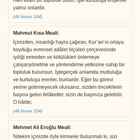
men eden bir topluluk olsun. İşte kurtuluşa erişenler
yalnız onlardır.
(Ali İmran 104)
Mahmut Kısa Meali
:
İçinizden, insanlığı hayra çağıran, Kur’an’ın ortaya
koyduğu evrensel adâlet ölçüleri çerçevesinde
iyiliği emreden ve kötülükleri önlemeye
çalışanyönetme ve yönlendirme yetkisine sahip bir
topluluk bulunsun. İştegerçek anlamda mutluluğa
ve kurtuluşa erenler, bunlardır. Eğer bu görevi
yerine getirmeyecek olursanız, sizden öncekilerin
başına gelen felâketler, sizin de başınıza gelebilir.
O hâlde;
(Ali İmran 104)
Mehmet Ali Eroğlu Meali
:
Nitekim içinizde öyle kimseler bulunmalı ki, sizi