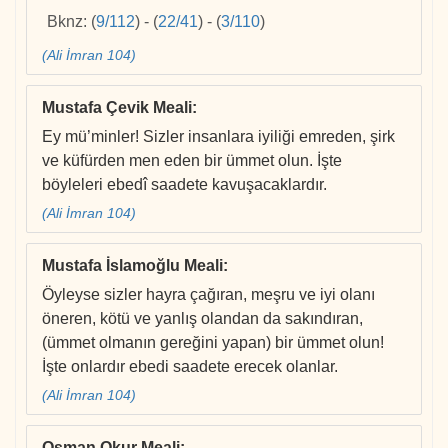
Bknz:
(
9/112
)
-
(
22/41
)
-
(
3/110
)
(Ali İmran 104)
Mustafa Çevik Meali
:
Ey mü’minler! Sizler insanlara iyiliği emreden, şirk
ve küfürden men eden bir ümmet olun. İşte
böyleleri ebedî saadete kavuşacaklardır.
(Ali İmran 104)
Mustafa İslamoğlu Meali
:
Öyleyse sizler hayra çağıran, meşru ve iyi olanı
öneren, kötü ve yanlış olandan da sakındıran,
(ümmet olmanın gereğini yapan) bir ümmet olun!
İşte onlardır ebedi saadete erecek olanlar.
(Ali İmran 104)
Osman Okur Meali
: