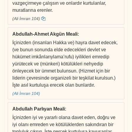
vazgeçirmeye çalışsın ve onlardır kurtulanlar,
muratlarına erenler.
(Ali İmran 104)
Abdullah-Ahmet Akgün Meali
:
İçinizden (insanları Hakka ve) hayra davet edecek,
(ve bunun sonunda elde edecekleri devlet ve
hükümet imkânlarıylama’rufu) iyilikleri emredip
yürütecek ve (münkeri) kötülükleri nehyedip
önleyecek bir ümmet bulunsun. (Hizmet için bir
liderin çevresinde organizeli bir teşkilat kurulsun.)
İşte asıl kurtuluşa erecek olan bunlardır.
(Ali İmran 104)
Abdullah Parlıyan Meali
:
İçinizden iyi ve yararlı olana davet eden, doğru ve
iyi olanı emreden ve kötülüklerden sakındıran bir
topluluk çıksın. İşte gerçek kurtuluşa kavuşanlar