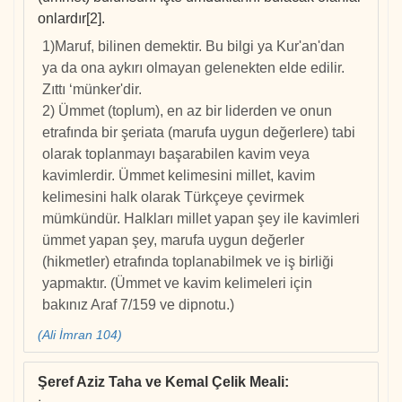
onlardır[2].
1)Maruf, bilinen demektir. Bu bilgi ya Kur'an'dan
ya da ona aykırı olmayan gelenekten elde edilir.
Zıttı ‘münker'dir.
2) Ümmet (toplum), en az bir liderden ve onun
etrafında bir şeriata (marufa uygun değerlere) tabi
olarak toplanmayı başarabilen kavim veya
kavimlerdir. Ümmet kelimesini millet, kavim
kelimesini halk olarak Türkçeye çevirmek
mümkündür. Halkları millet yapan şey ile kavimleri
ümmet yapan şey, marufa uygun değerler
(hikmetler) etrafında toplanabilmek ve iş birliği
yapmaktır. (Ümmet ve kavim kelimeleri için
bakınız Araf 7/159 ve dipnotu.)
(Ali İmran 104)
Şeref Aziz Taha ve Kemal Çelik Meali
: