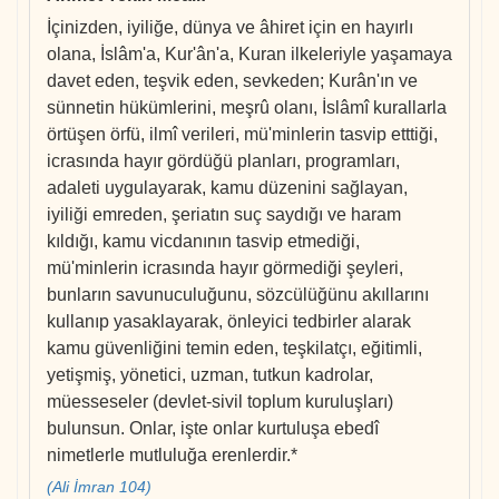
İçinizden, iyiliğe, dünya ve âhiret için en hayırlı
olana, İslâm'a, Kur'ân'a, Kuran ilkeleriyle yaşamaya
davet eden, teşvik eden, sevkeden; Kurân'ın ve
sünnetin hükümlerini, meşrû olanı, İslâmî kurallarla
örtüşen örfü, ilmî verileri, mü'minlerin tasvip etttiği,
icrasında hayır gördüğü planları, programları,
adaleti uygulayarak, kamu düzenini sağlayan,
iyiliği emreden, şeriatın suç saydığı ve haram
kıldığı, kamu vicdanının tasvip etmediği,
mü'minlerin icrasında hayır görmediği şeyleri,
bunların savunuculuğunu, sözcülüğünu akıllarını
kullanıp yasaklayarak, önleyici tedbirler alarak
kamu güvenliğini temin eden, teşkilatçı, eğitimli,
yetişmiş, yönetici, uzman, tutkun kadrolar,
müesseseler (devlet-sivil toplum kuruluşları)
bulunsun. Onlar, işte onlar kurtuluşa ebedî
nimetlerle mutluluğa erenlerdir.*
(Ali İmran 104)