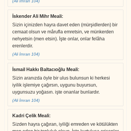
(Ali İmran 104)
İskender Ali Mihr Meali
:
Sizin içinizden hayra davet eden (mürşidlerden) bir
cemaat olsun ve mârufla emretsin, ve münkerden
nehyetsin (men etsin). İşte onlar, onlar felâha
erenlerdir.
(Ali İmran 104)
İsmail Hakkı Baltacıoğlu Meali
:
Sizin aranızda öyle bir ulus bulunsun ki herkesi
iyilik işlemiye çağırsın, uygunu buyursun,
uygunsuzu yoğasın. işte onanlar bunlardır.
(Ali İmran 104)
Kadri Çelik Meali
:
Sizden hayra çağıran, iyiliği emreden ve kötülükten