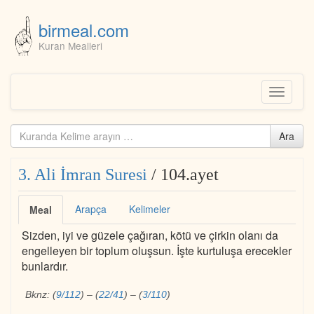
birmeal.com
Kuran Mealleri
Skip
to
content
Toggle
navigati
Kuranda
Ara
ara...
3. Ali İmran Suresi
/ 104.ayet
Arapça
Kelimeler
Meal
Sizden, iyi ve güzele çağıran, kötü ve çirkin olanı da
engelleyen bir toplum oluşsun. İşte kurtuluşa erecekler
bunlardır.
Bknz:
(
9/112
)
–
(
22/41
)
–
(
3/110
)