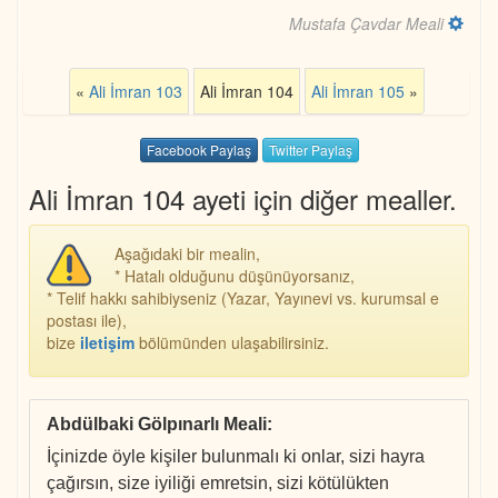
Mustafa Çavdar Meali
«
Ali İmran 103
Ali İmran 104
Ali İmran 105
»
Facebook Paylaş
Twitter Paylaş
Ali İmran 104 ayeti için diğer mealler.
Aşağıdaki bir mealin,
* Hatalı olduğunu düşünüyorsanız,
* Telif hakkı sahibiyseniz (Yazar, Yayınevi vs. kurumsal e
postası ile),
bize
iletişim
bölümünden ulaşabilirsiniz.
Abdülbaki Gölpınarlı Meali
:
İçinizde öyle kişiler bulunmalı ki onlar, sizi hayra
çağırsın, size iyiliği emretsin, sizi kötülükten