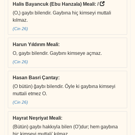
Halis Bayancuk (Ebu Hanzala) Meali
: /
(O,) gaybı bilendir. Gaybına hiç kimseyi muttali
kılmaz.
(Cin 26)
Harun Yıldırım Meali
:
O, gaybı bilendir. Gaybını kimseye açmaz.
(Cin 26)
Hasan Basri Çantay
:
(O bütün) ğaybı bilendir. Öyle ki gaybına kimseyi
muttali etmez O.
(Cin 26)
Hayrat Neşriyat Meali
:
(Bütün) gaybı hakkıyla bilen (O')dur; hem gaybına
hiç kimseyi muttali' kılmaz.