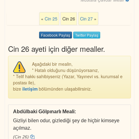
«
Cin 25
Cin 26
Cin 27
»
Facebook Paylaş
Twitter Paylaş
Cin 26 ayeti için diğer mealler.
Aşağıdaki bir mealin,
* Hatalı olduğunu düşünüyorsanız,
* Telif hakkı sahibiyseniz (Yazar, Yayınevi vs. kurumsal e
postası ile),
bize
iletişim
bölümünden ulaşabilirsiniz.
Abdülbaki Gölpınarlı Meali
:
Gizliyi bilen odur, gizlediği şey de hiçbir kimseye
açılmaz.
(Cin 26)