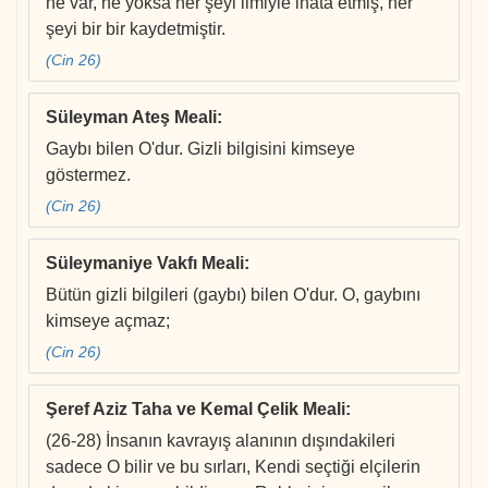
ne var, ne yoksa her şeyi ilmiyle ihata etmiş, her
şeyi bir bir kaydetmiştir.
(Cin 26)
Süleyman Ateş Meali
:
Gaybı bilen O'dur. Gizli bilgisini kimseye
göstermez.
(Cin 26)
Süleymaniye Vakfı Meali
:
Bütün gizli bilgileri (gaybı) bilen O'dur. O, gaybını
kimseye açmaz;
(Cin 26)
Şeref Aziz Taha ve Kemal Çelik Meali
:
(26-28) İnsanın kavrayış alanının dışındakileri
sadece O bilir ve bu sırları, Kendi seçtiği elçilerin