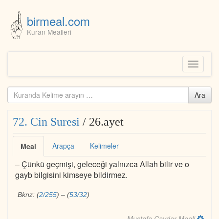
birmeal.com
Kuran Mealleri
Skip
to
content
Toggle
navigati
Kuranda
Ara
ara...
72. Cin Suresi
/ 26.ayet
Arapça
Kelimeler
Meal
– Çünkü geçmişi, geleceği yalnızca Allah bilir ve o
gayb bilgisini kimseye bildirmez.
Bknz:
(
2/255
)
–
(
53/32
)
Mustafa Çavdar Meali