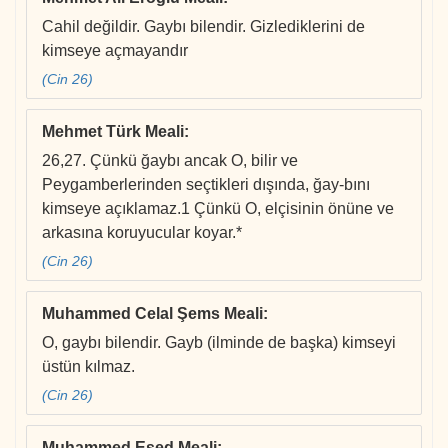
Cahil değildir. Gaybı bilendir. Gizlediklerini de
kimseye açmayandır
(Cin 26)
Mehmet Türk Meali
:
26,27. Çünkü ğaybı ancak O, bilir ve
Peygamberlerinden seçtikleri dışında, ğay-bını
kimseye açıklamaz.1 Çünkü O, elçisinin önüne ve
arkasına koruyucular koyar.*
(Cin 26)
Muhammed Celal Şems Meali
:
O, gaybı bilendir. Gayb (ilminde de başka) kimseyi
üstün kılmaz.
(Cin 26)
Muhammed Esed Meali
: