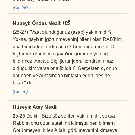
(Cin 26)
Hubeyb Öndeş Meali
: /
(25-27) "Vaat olunduğunuz (azap) yakın mıdır?
Yoksa, gayb'ın [görünmeyenin] bileni olan RAB'bim
ona bir müddet mi katacak? Ben öngöremem. O,
hiçbirine kendisinin gayb'ını [görünmeyenini]
bildirmez. Ancak, Elçi [türün]den, kendisinin razı
olduğu kim varsa ona [bildirir]. Gerçekten o, onun
önünden ve arkasından bir takip eden [peşine]
takar." de.
(Cin 26)
Hüseyin Atay Meali
:
25-26 De ki: "Size söz verilen yakın mıdır, yoksa
Rabbim onu uzun süreli mi kılmıştır, ben bilmem."
Görünmeyeni bilen Allah, görülmeyenini kimseye