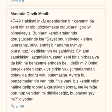
(İsra 49)
Mustafa Çevik Meali
:
47-49 Hakikati inkâr edenlerden bir kısmının da
seni dinler gibi gözükmekte olduklarını çok iyi
bilmekteyiz. Bunların kendi aralarında
görüştüklerinde ise “Şayet onun söylediklerine
uyarsanız, büyülenmiş bir adama uymuş
olursunuz.” dediklerinin de şahidiyiz. Onların
sapıklıkları, azgınlıkları, zaten seni bir sihirbaza ya
da kâhine benzetmelerinden belli değil mi? Onlar
gerçeklerden kopuk ve çirkin yakıştırmalarından
dolayı da doğru yolu bulamazlar. Ayrıca bu
benzetmelerinin yanında, “Ne yani, biz kemik yığını
haline gelip toprağa karıştıktan sonra, ete kemiğe
bürünüp yeniden mi diriltileceğiz, bu olacak şey
mi?” diyorlar.
(İsra 49)