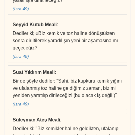
yaratılışla diriltileceğiz?”
(İsra 49)
Seyyid Kutub Meali
:
Dediler ki; «Biz kemik ve toz haline dönüştükten
sonra diriltilerek yaradılışın yeni bir aşamasına mı
geçeceğiz?
(İsra 49)
Suat Yıldırım Meali
:
Bir de şöyle dediler: "Sahi, biz kupkuru kemik yığını
ve ufalanmış toz haline geldiğimiz zaman, biz mi
yeniden yaratılıp dirileceğiz! (bu olacak iş değil!)"
(İsra 49)
Süleyman Ateş Meali
:
Dediler ki: "Biz kemikler haline geldikten, ufalanıp