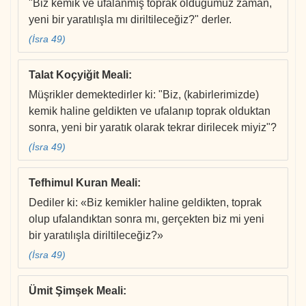
"Biz kemik ve ufalanmış toprak olduğumuz zaman,
yeni bir yaratılışla mı diriltileceğiz?" derler.
(İsra 49)
Talat Koçyiğit Meali
:
Müşrikler demektedirler ki: "Biz, (kabirlerimizde)
kemik haline geldikten ve ufalanıp toprak olduktan
sonra, yeni bir yaratık olarak tekrar dirilecek miyiz"?
(İsra 49)
Tefhimul Kuran Meali
:
Dediler ki: «Biz kemikler haline geldikten, toprak
olup ufalandıktan sonra mı, gerçekten biz mi yeni
bir yaratılışla diriltileceğiz?»
(İsra 49)
Ümit Şimşek Meali
: