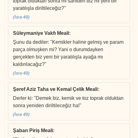
toprak olduktan sonra mı sahiden biz mi yeni bir
yaratılışla diriltileceğiz?"
(İsra 49)
Süleymaniye Vakfı Meali
:
Şunu da dediler: "Kemikler haline gelmiş ve param
parça olmuşken mi? Yani o durumdayken
gerçekten biz yeni bir yaratılışla ayağa mı
kaldırılacağız?"
(İsra 49)
Şeref Aziz Taha ve Kemal Çelik Meali
:
Derler ki: "Demek biz, kemik ve toz toprak olduktan
sonra yeniden diriltileceğiz ha!"
(İsra 49)
Şaban Piriş Meali
: