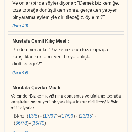
Ve onlar (bir de şöyle) diyorlar: "Demek biz kemiğe,
toza toprağa dönüştükten sonra, gerçekten yepyeni
bir yaratma eylemiyle diriltileceğiz, öyle mi?"
(İsra 49)
Mustafa Cemil Kılıç Meali
:
Bir de diyorlar ki; "Biz kemik olup toza toprağa
karıştıktan sonra mı yeni bir yaratılışla
diriltileceğiz?"
(İsra 49)
Mustafa Çavdar Meali
:
Ve bir de “Biz kemik yığınına dönüşmüş ve ufalanıp toprağa
karıştıktan sonra yeni bir yaratılışla tekrar diriltileceğiz öyle
mi?” diyorlar.
Bknz:
(
13/5
)
-
(
17/97
)
»
(
17/99
)
-
(
23/35
)
-
(
36/78
)
»
(
36/79
)