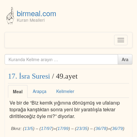
birmeal.com
Kuran Mealleri
Skip
to
content
Toggle
navigati
Kuranda
Ara
ara...
17. İsra Suresi
/ 49.ayet
Arapça
Kelimeler
Meal
Ve bir de “Biz kemik yığınına dönüşmüş ve ufalanıp
toprağa karıştıktan sonra yeni bir yaratılışla tekrar
diriltileceğiz öyle mi?” diyorlar.
Bknz:
(
13/5
)
–
(
17/97
)
»
(
17/99
)
–
(
23/35
)
–
(
36/78
)
»
(
36/79
)