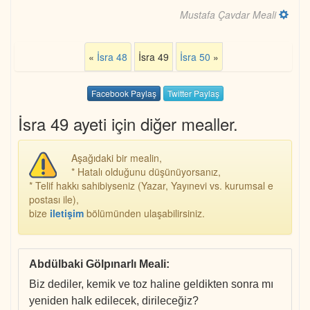
Mustafa Çavdar Meali
«
İsra 48
İsra 49
İsra 50
»
Facebook Paylaş
Twitter Paylaş
İsra 49 ayeti için diğer mealler.
Aşağıdaki bir mealin,
* Hatalı olduğunu düşünüyorsanız,
* Telif hakkı sahibiyseniz (Yazar, Yayınevi vs. kurumsal e
postası ile),
bize
iletişim
bölümünden ulaşabilirsiniz.
Abdülbaki Gölpınarlı Meali
:
Biz dediler, kemik ve toz haline geldikten sonra mı
yeniden halk edilecek, dirileceğiz?