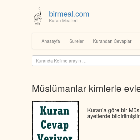
birmeal.com
Kuran Mealleri
Skip
to
Anasayfa
Sureler
Kurandan Cevaplar
content
Kuranda
ara...
Müslümanlar kimlerle ev
Kuran’a göre bir Müsl
ayetlerde bildirilmiştir