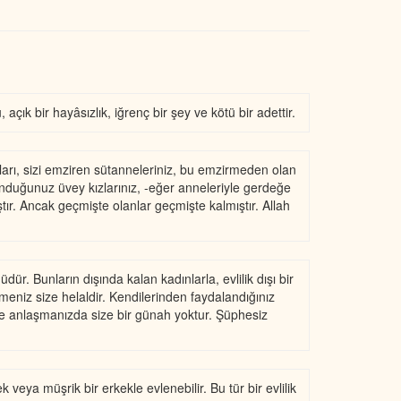
açık bir hayâsızlık, iğrenç bir şey ve kötü bir adettir.
 kızları, sizi emziren sütanneleriniz, bu emzirmeden olan
lunduğunuz üvey kızlarınız, -eğer anneleriyle gerdeğe
ştır. Ancak geçmişte olanlar geçmişte kalmıştır. Allah
ür. Bunların dışında kalan kadınlarla, evlilik dışı bir
emeniz size helaldir. Kendilerinden faydalandığınız
inde anlaşmanızda size bir günah yoktur. Şüphesiz
veya müşrik bir erkekle evlenebilir. Bu tür bir evlilik