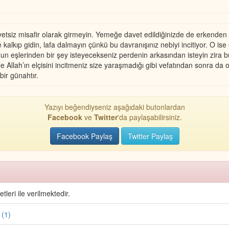
vetsiz misafir olarak girmeyin. Yemeğe davet edildiğinizde de erkende
alkıp gidin, lafa dalmayın çünkü bu davranışınız nebiyi incitiyor. O ise s
 eşlerinden bir şey isteyecekseniz perdenin arkasından isteyin zira bu
llah’ın elçisini incitmeniz size yaraşmadığı gibi vefatından sonra da on
ir günahtır.
Yazıyı beğendiyseniz aşağıdaki butonlardan
Facebook
ve
Twitter
'da paylaşabilirsiniz.
Facebook Paylaş
Twitter Paylaş
eri ile verilmektedir.
 (1)