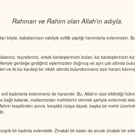
Rahman ve Rahim olan Allah'ın adıyla.
 böyle, babalarınızın vaktiyle evlilik yaptığı hanımlarla evlenmeyin. Bu, 
alalarınız, teyzeleriniz, erkek kardeşlerinizin kızları, kız kardeşlerinizin
ndileriyle gerdeğe girdiğiniz eşlerinizden doğmuş ve aynı çatı altında bu
leri ve iki kız kardeşi bir nikâh altında bulundurmanız size haram kılınmı
evli kadınlarla evlenmeniz de haramdır. Bu, Allah’ın size bildirdiği hükmüd
ine bağlı kalarak, mallarınızdan mehirlerini vermek şartıyla evlenmek ist
Mehrin tespitinden sonra, karşılıklı rızaya dayalı, başka bir mehir üzer
ir.
rik bir kadınla evlenebilir. Zinakâr bir kadın da ancak zinakâr bir erkek 