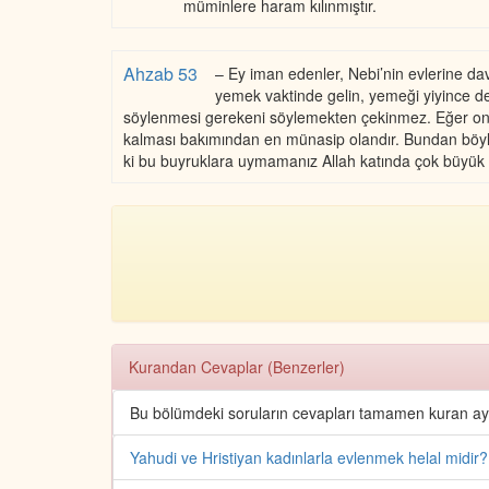
müminlere haram kılınmıştır.
Ahzab 53
– Ey iman edenler, Nebi’nin evlerine da
yemek vaktinde gelin, yemeği yiyince de k
söylenmesi gerekeni söylemekten çekinmez. Eğer onun
kalması bakımından en münasip olandır. Bundan böyle A
ki bu buyruklara uymamanız Allah katında çok büyük b
Kurandan Cevaplar (Benzerler)
Bu bölümdeki soruların cevapları tamamen kuran ayetl
Yahudi ve Hristiyan kadınlarla evlenmek helal midir?