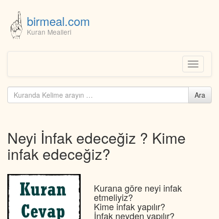
birmeal.com
Kuran Mealleri
Skip
to
content
Toggle
navigati
Kuranda
Ara
ara...
Neyi İnfak edeceğiz ? Kime
infak edeceğiz?
Kurana göre neyi infak
etmeliyiz?
Kime infak yapılır?
İnfak neyden yapılır?