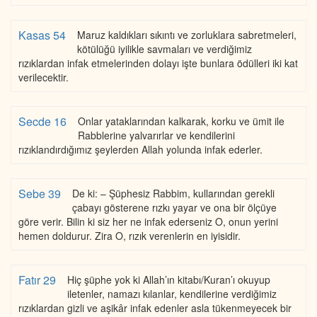
Kasas 54
Maruz kaldıkları sıkıntı ve zorluklara sabretmeleri,
kötülüğü iyilikle savmaları ve verdiğimiz
rızıklardan infak etmelerinden dolayı işte bunlara ödülleri iki kat
verilecektir.
Secde 16
Onlar yataklarından kalkarak, korku ve ümit ile
Rabblerine yalvarırlar ve kendilerini
rızıklandırdığımız şeylerden Allah yolunda infak ederler.
Sebe 39
De ki: – Şüphesiz Rabbim, kullarından gerekli
çabayı gösterene rızkı yayar ve ona bir ölçüye
göre verir. Bilin ki siz her ne infak ederseniz O, onun yerini
hemen doldurur. Zira O, rızık verenlerin en iyisidir.
Fatır 29
Hiç şüphe yok ki Allah’ın kitabı/Kuran’ı okuyup
iletenler, namazı kılanlar, kendilerine verdiğimiz
rızıklardan gizli ve aşikâr infak edenler asla tükenmeyecek bir