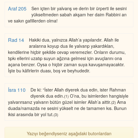
Araf 205
Sen içten bir yalvarış ve derin bir ürperti ile sesini
yükseltmeden sabah akşam her daim Rabbini an
ve sakın gafillerden olma!
Rad 14
Hakiki dua, yalnızca Allah’a yapılandır. Allah ile
aralarına koyup dua ile yalvarıp yakardıkları,
kendilerine hiçbir şekilde cevap veremezler. Onların durumu,
tıpkı ellerini uzatıp suyun ağzına gelmesi için avuçlarını ona
açana benzer. Oysa o hiçbir zaman suya kavuşamayacaktır.
İşte bu kâfirlerin duası, boş ve beyhudedir.
İsra 110
De ki: “İster Allah diyerek dua edin, ister Rahman
diyerek dua edin.
O’na, bu isimlerden hangisiyle
(1)
yalvarırsanız yalvarın bütün güzel isimler Allah’a aittir.
Ama
(2)
duada/namazda ne sesini yükselt ne de tamamen kıs. Bunun
ikisi arasında bir yol tut.
(3)
Yazıyı beğendiyseniz aşağıdaki butonlardan