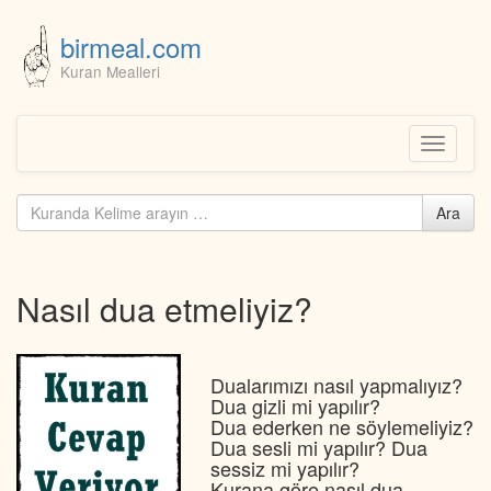
birmeal.com
Kuran Mealleri
Skip
to
content
Toggle
navigati
Kuranda
Ara
ara...
Nasıl dua etmeliyiz?
Dualarımızı nasıl yapmalıyız?
Dua gizli mi yapılır?
Dua ederken ne söylemeliyiz?
Dua sesli mi yapılır? Dua
sessiz mi yapılır?
Kurana göre nasıl dua