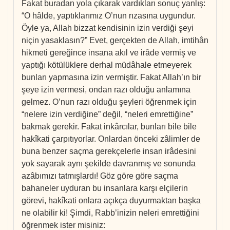
Fakat buradan yola çıkarak vardıkları sonuç yanlış:
“O hâlde, yaptıklarımız O’nun rızasına uygundur.
Öyle ya, Allah bizzat kendisinin izin verdiği şeyi
niçin yasaklasın?” Evet, gerçekten de Allah, imtihân
hikmeti gereğince insana akıl ve irâde vermiş ve
yaptığı kötülüklere derhal müdâhale etmeyerek
bunları yapmasına izin vermiştir. Fakat Allah’ın bir
şeye izin vermesi, ondan razı olduğu anlamına
gelmez. O’nun razı olduğu şeyleri öğrenmek için
“nelere izin verdiğine” değil, “neleri emrettiğine”
bakmak gerekir. Fakat inkârcılar, bunları bile bile
hakîkati çarpıtıyorlar. Onlardan önceki zâlimler de
buna benzer saçma gerekçelerle insan irâdesini
yok sayarak aynı şekilde davranmış ve sonunda
azâbımızı tatmışlardı! Göz göre göre saçma
bahaneler uyduran bu insanlara karşı elçilerin
görevi, hakîkati onlara açıkça duyurmaktan başka
ne olabilir ki! Şimdi, Rabb’inizin neleri emrettiğini
öğrenmek ister misiniz: