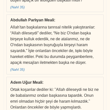
düşen apaçık bir tebliğden başkası mıdır?
(Nahl 35)
Abdullah Parlıyan Meali
:
Allah'tan başkalarına tanrısal nitelik yakıştıranlar:
“Allah dileseydi” dediler, “Ne biz O'ndan başka
birşeye kulluk ederdik, ne de atalarımız, ne de
O'ndan başkasının buyruğuyla birşeyi haram
sayardık.” İşte onlardan öncekiler de, tıpkı böyle
hareket ettiler. Peki bu durumda peygamberlere,
apaçık mesajları iletmekten başka ne düşer.
(Nahl 35)
Adem Uğur Meali
:
Ortak koşanlar dediler ki: "Allah dileseydi ne biz ne
de babalarımız ondan başkasına tapardık. Onun
emri olmadan hiçbir şeyi de haram kılmazdık."
Onlardan öncekiler de böyle yapmışlardı.