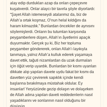
alay edip durdukları azap da onları çepeçevre
kuşatıverdi. Onlar alaycı bir tavırla şöyle diyorlardı:
“Şayet Allah istemeseydi atalarımız da, biz de
Allah’a ortak koşmaz, O’nun helal kıldığını da
haram kılmazdık.” Bunlardan öncekiler de aynısını
söylemişlerdi. Onların bu tutumları karşısında
peygamberlere düşen, Allah’ın âyetlerini apaçık
duyurmaktır. Gerçek şu ki, Biz her topluma
peygamber göndererek, onları Allah’ı layıkıyla
tanımaya, yalnız Allah’a kulluk ederek yaşamaya
davet ettik, tağuti nizamlardan da uzak durmaları
için öğüt verip uyardık. Bunlardan bir kısmı uyarıları
dikkate alıp yapılan davete uydu fakat bir kısmı da
davetten yüz çevirerek sapıklık içinde kendi
başlarına bırakılmaya müstahak oldular. Ey
insanlar! Yeryüzünde gezip dolaşın ve dolaşırken
de Allah adına yapılan daveti reddedenlerin nasıl
yaşadıklarını ve sonlarının nasıl olduğunu bir
düşünün.