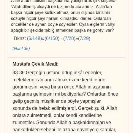
Allah’a ait nitelikleri başkalarına yakıştırarak şirk koşanlar
“Allah dilemiş olsaydı ne biz ne de atalarımız, Allah’tan
başka hiçbir şeye kulluk etmez, onun dışında birisinin
sözüyle hiçbir şeyi haram kılmazdık.” derler. Onlardan
öncekiler de aynen böyle söylediler. Oysa elçilerin vahyi
apaçık bir şekilde tebliğ etmekten başka ne görevi var?
Bknz:
(
6/148
)
»
(
6/150
)
-
(
7/28
)
»
(
7/29
)
(Nahl 35)
Mustafa Çevik Meali
:
33-36 Gerçeğin üstünü örtüp inkâr edenler,
meleklerin canlarını almak üzere kendilerine
görünmesini veya bir an önce Allah’ın azabının
başlarına gelmesini mi bekliyorlar? Onlardan önce
gelip geçmiş müşrikler de böyle yapmışlar,
sonunda da helak edilmişlerdi. Gerçek şu ki, Allah
onlara zulmetmedi, onlar kendi kendilerine
zulmettiler. Sonunda Allah’a başkaldırmaları ve
nankörlükleri sebebi ile azaba davetiye çıkardılar,