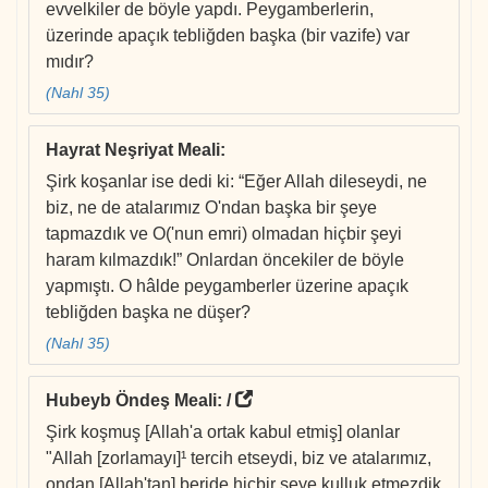
evvelkiler de böyle yapdı. Peygamberlerin,
üzerinde apaçık tebliğden başka (bir vazife) var
mıdır?
(Nahl 35)
Hayrat Neşriyat Meali
:
Şirk koşanlar ise dedi ki: “Eğer Allah dileseydi, ne
biz, ne de atalarımız O'ndan başka bir şeye
tapmazdık ve O('nun emri) olmadan hiçbir şeyi
haram kılmazdık!” Onlardan öncekiler de böyle
yapmıştı. O hâlde peygamberler üzerine apaçık
tebliğden başka ne düşer?
(Nahl 35)
Hubeyb Öndeş Meali
: /
Şirk koşmuş [Allah'a ortak kabul etmiş] olanlar
"Allah [zorlamayı]¹ tercih etseydi, biz ve atalarımız,
ondan [Allah'tan] beride hiçbir şeye kulluk etmezdik