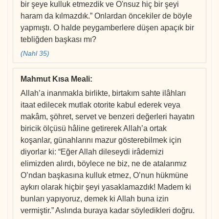
bir şeye kulluk etmezdik ve O'nsuz hiç bir şeyi
haram da kılmazdık.” Onlardan öncekiler de böyle
yapmıştı. O halde peygamberlere düşen apaçık bir
tebliğden başkası mı?
(Nahl 35)
Mahmut Kısa Meali
:
Allah’a inanmakla birlikte, birtakım sahte ilâhları
itaat edilecek mutlak otorite kabul ederek veya
makâm, şöhret, servet ve benzeri değerleri hayatın
biricik ölçüsü hâline getirerek Allah’a ortak
koşanlar, günahlarını mazur gösterebilmek için
diyorlar ki: “Eğer Allah dileseydi irâdemizi
elimizden alırdı, böylece ne biz, ne de atalarımız
O’ndan başkasına kulluk etmez, O’nun hükmüne
aykırı olarak hiçbir şeyi yasaklamazdık! Madem ki
bunları yapıyoruz, demek ki Allah buna izin
vermiştir.” Aslında buraya kadar söyledikleri doğru.