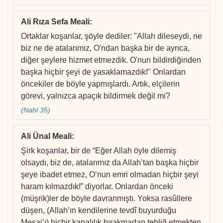
Ali Rıza Sefa Meali
:
Ortaklar koşanlar, şöyle dediler: "Allah dileseydi, ne
biz ne de atalarımız, O'ndan başka bir de ayrıca,
diğer şeylere hizmet etmezdik. O'nun bildirdiğinden
başka hiçbir şeyi de yasaklamazdık!" Onlardan
öncekiler de böyle yapmışlardı. Artık, elçilerin
görevi, yalnızca apaçık bildirmek değil mi?
(Nahl 35)
Ali Ünal Meali
:
Şirk koşanlar, bir de “Eğer Allah öyle dilemiş
olsaydı, biz de, atalarımız da Allah’tan başka hiçbir
şeye ibadet etmez, O’nun emri olmadan hiçbir şeyi
haram kılmazdık!” diyorlar. Onlardan önceki
(müşrik)ler de böyle davranmıştı. Yoksa rasûllere
düşen, (Allah’ın kendilerine tevdî buyurduğu
Mesaj’ı) hiçbir kapalılık bırakmadan tebliğ etmekten