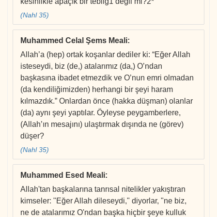
kesinlikle apaçık bir tebliğ1 değil mi?2*
(Nahl 35)
Muhammed Celal Şems Meali
:
Allah’a (hep) ortak koşanlar dediler ki: “Eğer Allah
isteseydi, biz (de,) atalarımız (da,) O’ndan
başkasına ibadet etmezdik ve O’nun emri olmadan
(da kendiliğimizden) herhangi bir şeyi haram
kılmazdık.” Onlardan önce (hakka düşman) olanlar
(da) aynı şeyi yaptılar. Öyleyse peygamberlere,
(Allah’ın mesajını) ulaştırmak dışında ne (görev)
düşer?
(Nahl 35)
Muhammed Esed Meali
:
Allah'tan başkalarına tanrısal nitelikler yakıştıran
kimseler: "Eğer Allah dileseydi," diyorlar, "ne biz,
ne de atalarımız O'ndan başka hiçbir şeye kulluk