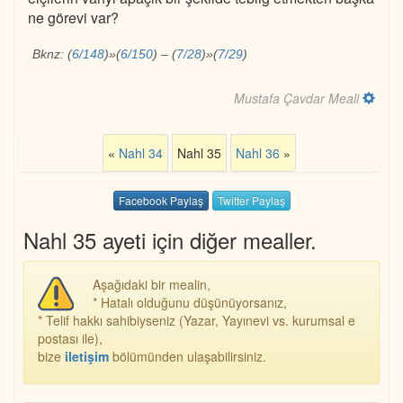
ne görevi var?
Bknz:
(
6/148
)
»
(
6/150
)
–
(
7/28
)
»
(
7/29
)
Mustafa Çavdar Meali
«
Nahl 34
Nahl 35
Nahl 36
»
Facebook Paylaş
Twitter Paylaş
Nahl 35 ayeti için diğer mealler.
Aşağıdaki bir mealin,
* Hatalı olduğunu düşünüyorsanız,
* Telif hakkı sahibiyseniz (Yazar, Yayınevi vs. kurumsal e
postası ile),
bize
iletişim
bölümünden ulaşabilirsiniz.