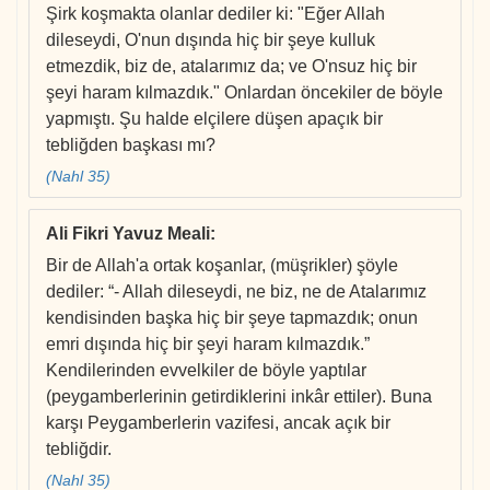
Şirk koşmakta olanlar dediler ki: "Eğer Allah
dileseydi, O'nun dışında hiç bir şeye kulluk
etmezdik, biz de, atalarımız da; ve O'nsuz hiç bir
şeyi haram kılmazdık." Onlardan öncekiler de böyle
yapmıştı. Şu halde elçilere düşen apaçık bir
tebliğden başkası mı?
(Nahl 35)
Ali Fikri Yavuz Meali
:
Bir de Allah'a ortak koşanlar, (müşrikler) şöyle
dediler: “- Allah dileseydi, ne biz, ne de Atalarımız
kendisinden başka hiç bir şeye tapmazdık; onun
emri dışında hiç bir şeyi haram kılmazdık.”
Kendilerinden evvelkiler de böyle yaptılar
(peygamberlerinin getirdiklerini inkâr ettiler). Buna
karşı Peygamberlerin vazifesi, ancak açık bir
tebliğdir.
(Nahl 35)