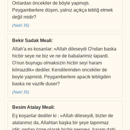
Onlardan öncekiler de böyle yapmıştı.
Peygamberlere düşen, yalnız açıkça tebliğ etmek
değil midir?
(Nahl 35)
Bekir Sadak Meali
:
Allah'a es kosanlar: «Allah dileseydi O'ndan baska
hicbir seye ne biz ve ne de babalarimiz tapardi.
O'nun buyrugu olmaksizin hicbir seyi haram
kilmazdik» dediler. Kendilerinden oncekiler de
boyle yapmisti. Peygamberlere apacik tebligden
baska ne vazife duser?
(Nahl 35)
Besim Atalay Meali
:
Eş koşanlar dediler ki : «Allah dileseydi, bizler de
atalarımız da, Allahtan başka bir şeye tapınmaz
idik; ondan özge olarak hiçbir nesneyi, haram dahi