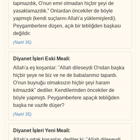
tapmazdık, O'nun emri olmadan hiçbir şeyi de
yasaklamazdık.” Onlardan öncekiler de böyle
yapmıştı (kendi suçlarını Allah'a yüklemişlerdi).
Peygamberlere düşen, açık bir tebliğden başkası
değildir.
(Nahl 35)
Diyanet İşleri Eski Meali
:
Allah'a eş koşanlar: "Allah dileseydi O'ndan başka
hiçbir şeye ne biz ve ne de babalarımız tapardı.
O'nun buyruğu olmaksızın hiçbir şeyi haram
kılmazdık" dediler. Kendilerinden öncekiler de
böyle yapmıştı. Peygamberlere apaçık tebliğden
başka ne vazife düşer?
(Nahl 35)
Diyanet İşleri Yeni Meali
:
Allah'a ortak koşanlar, dediler ki: "Allah dileseydi