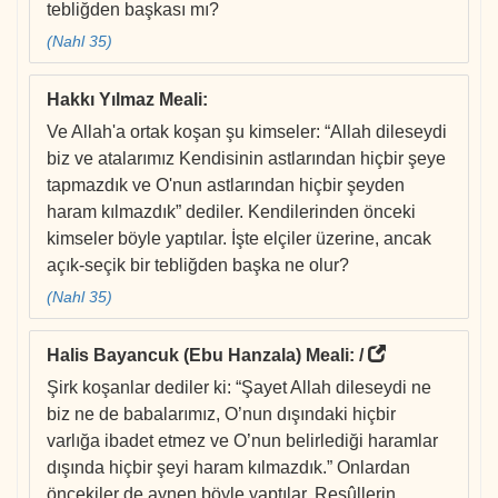
tebliğden başkası mı?
(Nahl 35)
Hakkı Yılmaz Meali
:
Ve Allah'a ortak koşan şu kimseler: “Allah dileseydi
biz ve atalarımız Kendisinin astlarından hiçbir şeye
tapmazdık ve O'nun astlarından hiçbir şeyden
haram kılmazdık” dediler. Kendilerinden önceki
kimseler böyle yaptılar. İşte elçiler üzerine, ancak
açık-seçik bir tebliğden başka ne olur?
(Nahl 35)
Halis Bayancuk (Ebu Hanzala) Meali
: /
Şirk koşanlar dediler ki: “Şayet Allah dileseydi ne
biz ne de babalarımız, O’nun dışındaki hiçbir
varlığa ibadet etmez ve O’nun belirlediği haramlar
dışında hiçbir şeyi haram kılmazdık.” Onlardan
öncekiler de aynen böyle yaptılar. Resûllerin