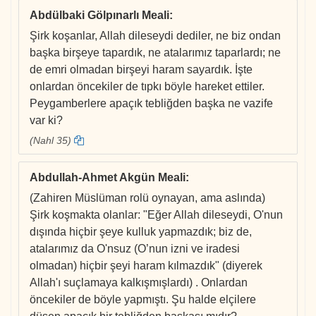
Abdülbaki Gölpınarlı Meali
:
Şirk koşanlar, Allah dileseydi dediler, ne biz ondan
başka birşeye tapardık, ne atalarımız taparlardı; ne
de emri olmadan birşeyi haram sayardık. İşte
onlardan öncekiler de tıpkı böyle hareket ettiler.
Peygamberlere apaçık tebliğden başka ne vazife
var ki?
(Nahl 35)
Abdullah-Ahmet Akgün Meali
:
(Zahiren Müslüman rolü oynayan, ama aslında)
Şirk koşmakta olanlar: "Eğer Allah dileseydi, O'nun
dışında hiçbir şeye kulluk yapmazdık; biz de,
atalarımız da O'nsuz (O’nun izni ve iradesi
olmadan) hiçbir şeyi haram kılmazdık" (diyerek
Allah'ı suçlamaya kalkışmışlardı) . Onlardan
öncekiler de böyle yapmıştı. Şu halde elçilere