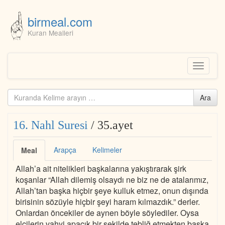
birmeal.com
Kuran Mealleri
Skip
to
content
Toggle
navigati
Kuranda
Ara
ara...
16. Nahl Suresi
/ 35.ayet
Arapça
Kelimeler
Meal
Allah’a ait nitelikleri başkalarına yakıştırarak şirk
koşanlar “Allah dilemiş olsaydı ne biz ne de atalarımız,
Allah’tan başka hiçbir şeye kulluk etmez, onun dışında
birisinin sözüyle hiçbir şeyi haram kılmazdık.” derler.
Onlardan öncekiler de aynen böyle söylediler. Oysa
elçilerin vahyi apaçık bir şekilde tebliğ etmekten başka