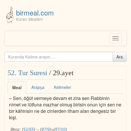
birmeal.com
Kuran Mealleri
Skip
to
content
Toggle
navigati
Kuranda
Ara
ara...
52. Tur Suresi
/ 29.ayet
Arapça
Kelimeler
Meal
– Sen, öğüt vermeye devam et zira sen Rabbinin
nimet ve lütfuna mazhar olmuş birisin onun için sen ne
bir kâhinsin ne de cinlerden ilham alan dengesiz bir
kişi.
Bknz:
(
51/55
)
–
(
87/9
)
»
(
87/10
)