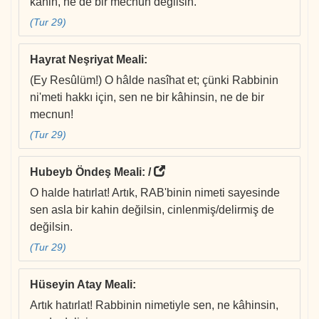
kahin, ne de bir mecnun değilsin.
(Tur 29)
Hayrat Neşriyat Meali
:
(Ey Resûlüm!) O hâlde nasîhat et; çünki Rabbinin
ni'meti hakkı için, sen ne bir kâhinsin, ne de bir
mecnun!
(Tur 29)
Hubeyb Öndeş Meali
: /
O halde hatırlat! Artık, RAB'binin nimeti sayesinde
sen asla bir kahin değilsin, cinlenmiş/delirmiş de
değilsin.
(Tur 29)
Hüseyin Atay Meali
:
Artık hatırlat! Rabbinin nimetiyle sen, ne kâhinsin,