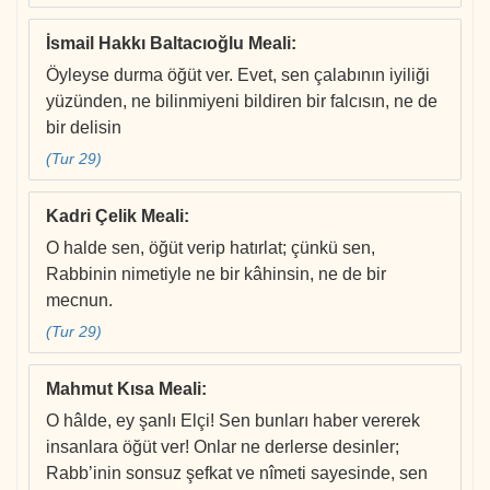
İsmail Hakkı Baltacıoğlu Meali
:
Öyleyse durma öğüt ver. Evet, sen çalabının iyiliği
yüzünden, ne bilinmiyeni bildiren bir falcısın, ne de
bir delisin
(Tur 29)
Kadri Çelik Meali
:
O halde sen, öğüt verip hatırlat; çünkü sen,
Rabbinin nimetiyle ne bir kâhinsin, ne de bir
mecnun.
(Tur 29)
Mahmut Kısa Meali
:
O hâlde, ey şanlı Elçi! Sen bunları haber vererek
insanlara öğüt ver! Onlar ne derlerse desinler;
Rabb’inin sonsuz şefkat ve nîmeti sayesinde, sen