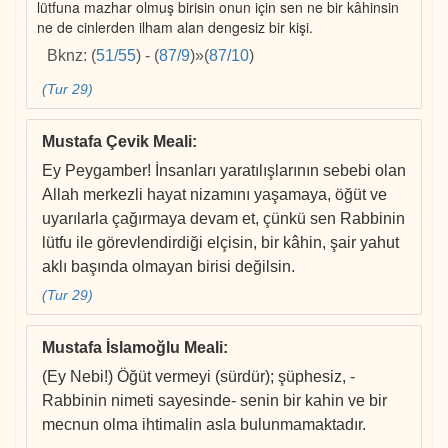
lütfuna mazhar olmuş birisin onun için sen ne bir kâhinsin
ne de cinlerden ilham alan dengesiz bir kişi.
Bknz:
(
51/55
)
-
(
87/9
)
»
(
87/10
)
(Tur 29)
Mustafa Çevik Meali
:
Ey Peygamber! İnsanları yaratılışlarının sebebi olan
Allah merkezli hayat nizamını yaşamaya, öğüt ve
uyarılarla çağırmaya devam et, çünkü sen Rabbinin
lütfu ile görevlendirdiği elçisin, bir kâhin, şair yahut
aklı başında olmayan birisi değilsin.
(Tur 29)
Mustafa İslamoğlu Meali
:
(Ey Nebi!) Öğüt vermeyi (sürdür); şüphesiz, -
Rabbinin nimeti sayesinde- senin bir kahin ve bir
mecnun olma ihtimalin asla bulunmamaktadır.