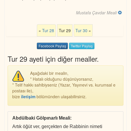
Mustafa Çavdar Meali
«
Tur 28
Tur 29
Tur 30
»
Facebook Paylaş
Twitter Paylaş
Tur 29 ayeti için diğer mealler.
Aşağıdaki bir mealin,
* Hatalı olduğunu düşünüyorsanız,
* Telif hakkı sahibiyseniz (Yazar, Yayınevi vs. kurumsal e
postası ile),
bize
iletişim
bölümünden ulaşabilirsiniz.
Abdülbaki Gölpınarlı Meali
:
Artık öğüt ver, gerçekten de Rabbinin nimeti