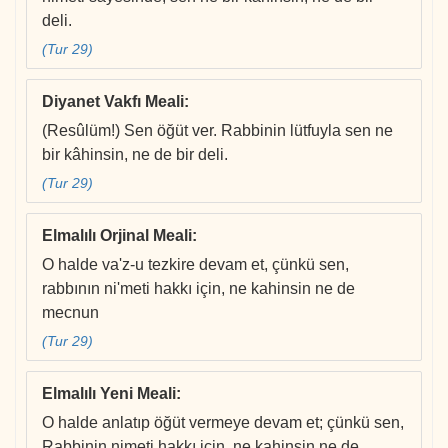
deli.
(Tur 29)
Diyanet Vakfı Meali
:
(Resûlüm!) Sen öğüt ver. Rabbinin lütfuyla sen ne
bir kâhinsin, ne de bir deli.
(Tur 29)
Elmalılı Orjinal Meali
:
O halde va'z-u tezkire devam et, çünkü sen,
rabbının ni'meti hakkı için, ne kahinsin ne de
mecnun
(Tur 29)
Elmalılı Yeni Meali
:
O halde anlatıp öğüt vermeye devam et; çünkü sen,
Rabbinin nimeti hakkı için, ne kahinsin ne de