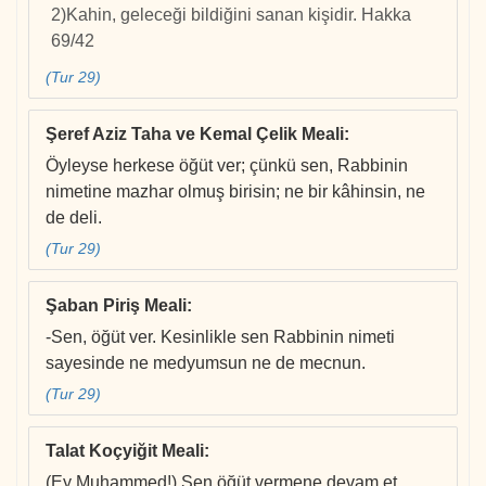
2)Kahin, geleceği bildiğini sanan kişidir. Hakka
69/42
(Tur 29)
Şeref Aziz Taha ve Kemal Çelik Meali
:
Öyleyse herkese öğüt ver; çünkü sen, Rabbinin
nimetine mazhar olmuş birisin; ne bir kâhinsin, ne
de deli.
(Tur 29)
Şaban Piriş Meali
:
-Sen, öğüt ver. Kesinlikle sen Rabbinin nimeti
sayesinde ne medyumsun ne de mecnun.
(Tur 29)
Talat Koçyiğit Meali
:
(Ey Muhammed!) Sen öğüt vermene devam et.