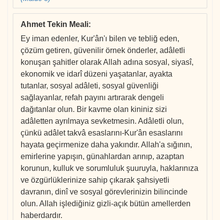
Ahmet Tekin Meali
:
Ey iman edenler, Kur'ân'ı bilen ve tebliğ eden,
çözüm getiren, güvenilir örnek önderler, adâletli
konuşan şahitler olarak Allah adına sosyal, siyasî,
ekonomik ve idarî düzeni yaşatanlar, ayakta
tutanlar, sosyal adâleti, sosyal güvenliği
sağlayanlar, refah payını artırarak dengeli
dağıtanlar olun. Bir kavme olan kininiz sizi
adâletten ayrılmaya sevketmesin. Adâletli olun,
çünkü adâlet takvâ esaslarını-Kur'ân esaslarını
hayata geçirmenize daha yakındır. Allah'a sığının,
emirlerine yapışın, günahlardan arınıp, azaptan
korunun, kulluk ve sorumluluk şuuruyla, haklarınıza
ve özgürlüklerinize sahip çıkarak şahsiyetli
davranın, dinî ve sosyal görevlerinizin bilincinde
olun. Allah işlediğiniz gizli-açık bütün amellerden
haberdardır.