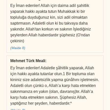
Ey İman edenler! Allah için daima adil şahitlik
yaparak hakkı ayakta tutun Muhakkak ki bir
topluluğa duyduğunuz kin, sizi adil olmaktan
saptırmasın. Adaletli olun ki bu takvaya daha
yakındır. Allah'tan korkun ve sakının İşlediğiniz
şeylerden Allah haberdardır şüphesiz (O'ndan
çekinin)
(Maide 8)
Mehmet Türk Meali
:
Ey îman edenler! Adaletle şâhitlik yaparak, Allah
için hakkı ayakta tutanlar olun.1 Bir topluma olan
kininiz size adaletsizlik yapma günâhını işletmesin.
Adaletli olun çünkü o, Allah’a karşı hata etmekten
sakınmanıza en yakın (olan, davranış)tır. Allah’a
karşı hata etmekten sakının. Şüphesiz Allah,
yaptığınız her şeyden, haberdardır.*