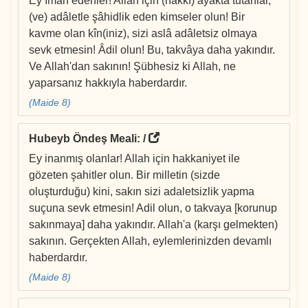
Ey îmân edenler! Allah için (hakkı) ayakta tutanlar,
(ve) adâletle şâhidlik eden kimseler olun! Bir
kavme olan kîn(iniz), sizi aslâ adâletsiz olmaya
sevk etmesin! Âdil olun! Bu, takvâya daha yakındır.
Ve Allah'dan sakının! Şübhesiz ki Allah, ne
yaparsanız hakkıyla haberdardır.
(Maide 8)
Hubeyb Öndeş Meali
: /
Ey inanmış olanlar! Allah için hakkaniyet ile
gözeten şahitler olun. Bir milletin (sizde
oluşturduğu) kini, sakın sizi adaletsizlik yapma
suçuna sevk etmesin! Adil olun, o takvaya [korunup
sakınmaya] daha yakındır. Allah'a (karşı gelmekten)
sakının. Gerçekten Allah, eylemlerinizden devamlı
haberdardır.
(Maide 8)