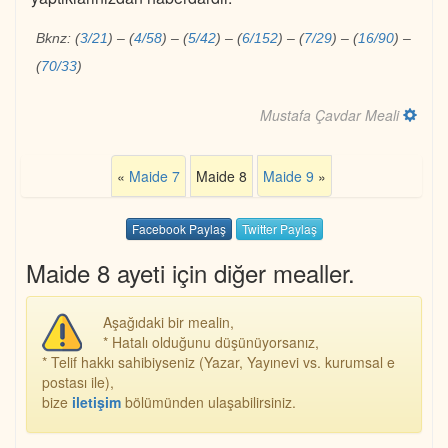
Bknz:
(
3/21
)
–
(
4/58
)
–
(
5/42
)
–
(
6/152
)
–
(
7/29
)
–
(
16/90
)
–
(
70/33
)
Mustafa Çavdar Meali
«
Maide 7
Maide 8
Maide 9
»
Facebook Paylaş
Twitter Paylaş
Maide 8 ayeti için diğer mealler.
Aşağıdaki bir mealin,
* Hatalı olduğunu düşünüyorsanız,
* Telif hakkı sahibiyseniz (Yazar, Yayınevi vs. kurumsal e
postası ile),
bize
iletişim
bölümünden ulaşabilirsiniz.