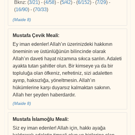
Bknz:
(
3/21
)
-
(
4/58
)
-
(
5/42
)
-
(
6/152
)
-
(
7/29
)
-
(
16/90
)
-
(
70/33
)
(Maide 8)
Mustafa Çevik Meali
:
Ey iman edenler! Allah’ın üzerinizdeki hakkının
öneminin ve üstünlüğünün bilincinde olarak
Allah’ın daveti hayat nizamına sıkıca sarılın. Adaleti
ayakta tutan şahitler olun. Bir kimseye ya da bir
topluluğa olan öfkeniz, nefretiniz, sizi adaletten
ayırıp, haksızlığa, yöneltmesin. Allah’ın
hükümlerine karşı duyarsız kalmaktan sakının.
Allah her şeyden haberdardır.
(Maide 8)
Mustafa İslamoğlu Meali
:
Siz ey iman edenler! Allah için, hakkı ayağa