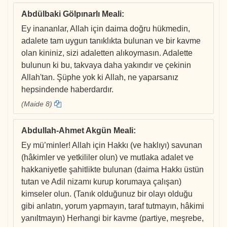
Abdülbaki Gölpınarlı Meali
:
Ey inananlar, Allah için daima doğru hükmedin,
adalete tam uygun tanıklıkta bulunan ve bir kavme
olan kininiz, sizi adaletten alıkoymasın. Adalette
bulunun ki bu, takvaya daha yakındır ve çekinin
Allah'tan. Şüphe yok ki Allah, ne yaparsanız
hepsindende haberdardır.
(Maide 8)
Abdullah-Ahmet Akgün Meali
:
Ey mü’minler! Allah için Hakkı (ve haklıyı) savunan
(hâkimler ve yetkililer olun) ve mutlaka adalet ve
hakkaniyetle şahitlikte bulunan (daima Hakkı üstün
tutan ve Adil nizamı kurup korumaya çalışan)
kimseler olun. (Tanık olduğunuz bir olayı olduğu
gibi anlatın, yorum yapmayın, taraf tutmayın, hâkimi
yanıltmayın) Herhangi bir kavme (partiye, meşrebe,