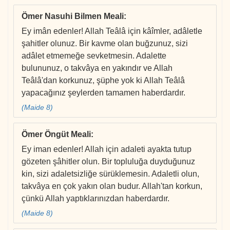
Ömer Nasuhi Bilmen Meali
:
Ey imân edenler! Allah Teâlâ için kâîmler, adâletle
şahitler olunuz. Bir kavme olan buğzunuz, sizi
adâlet etmemeğe sevketmesin. Adalette
bulununuz, o takvâya en yakındır ve Allah
Teâlâ'dan korkunuz, şüphe yok ki Allah Teâlâ
yapacağınız şeylerden tamamen haberdardır.
(Maide 8)
Ömer Öngüt Meali
:
Ey iman edenler! Allah için adaleti ayakta tutup
gözeten şâhitler olun. Bir topluluğa duyduğunuz
kin, sizi adaletsizliğe sürüklemesin. Adaletli olun,
takvâya en çok yakın olan budur. Allah'tan korkun,
çünkü Allah yaptıklarınızdan haberdardır.
(Maide 8)