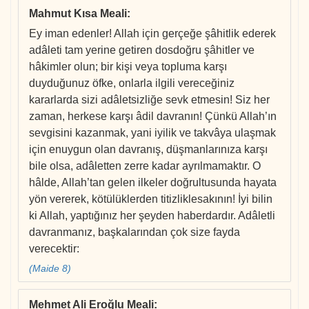
Mahmut Kısa Meali
:
Ey iman edenler! Allah için gerçeğe şâhitlik ederek
adâleti tam yerine getiren dosdoğru şâhitler ve
hâkimler olun; bir kişi veya topluma karşı
duyduğunuz öfke, onlarla ilgili vereceğiniz
kararlarda sizi adâletsizliğe sevk etmesin! Siz her
zaman, herkese karşı âdil davranın! Çünkü Allah’ın
sevgisini kazanmak, yani iyilik ve takvâya ulaşmak
için enuygun olan davranış, düşmanlarınıza karşı
bile olsa, adâletten zerre kadar ayrılmamaktır. O
hâlde, Allah’tan gelen ilkeler doğrultusunda hayata
yön vererek, kötülüklerden titizliklesakının! İyi bilin
ki Allah, yaptığınız her şeyden haberdardır. Adâletli
davranmanız, başkalarından çok size fayda
verecektir:
(Maide 8)
Mehmet Ali Eroğlu Meali
: