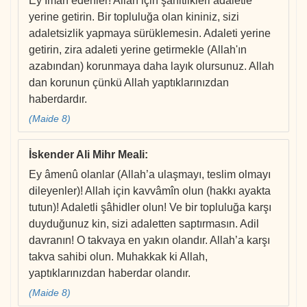
Ey İman edenler! Allah için şahitlikleri adaletle
yerine getirin. Bir topluluğa olan kininiz, sizi
adaletsizlik yapmaya sürüklemesin. Adaleti yerine
getirin, zira adaleti yerine getirmekle (Allah'ın
azabından) korunmaya daha layık olursunuz. Allah
dan korunun çünkü Allah yaptıklarınızdan
haberdardır.
(Maide 8)
İskender Ali Mihr Meali
:
Ey âmenû olanlar (Allah’a ulaşmayı, teslim olmayı
dileyenler)! Allah için kavvâmîn olun (hakkı ayakta
tutun)! Adaletli şâhidler olun! Ve bir topluluğa karşı
duyduğunuz kin, sizi adaletten saptırmasın. Adil
davranın! O takvaya en yakın olandır. Allah’a karşı
takva sahibi olun. Muhakkak ki Allah,
yaptıklarınızdan haberdar olandır.
(Maide 8)