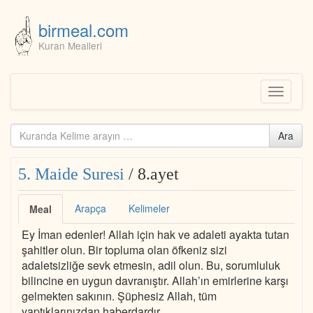
birmeal.com
Kuran Mealleri
Skip
to
content
Toggle
navigati
Kuranda
Ara
ara...
5. Maide Suresi
/ 8.ayet
Arapça
Kelimeler
Meal
Ey İman edenler! Allah için hak ve adaleti ayakta tutan
şahitler olun. Bir topluma olan öfkeniz sizi
adaletsizliğe sevk etmesin, adil olun. Bu, sorumluluk
bilincine en uygun davranıştır. Allah’ın emirlerine karşı
gelmekten sakının. Şüphesiz Allah, tüm
yaptıklarınızdan haberdardır.