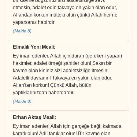
bir kavme buğzunuz sizi adaletsizliğe sevk
etmesin, adalet edin takvaya en yakın olan odur,
Allahdan korkun müttekı olun çünkü Allah her ne
yaparsanız habirdir
(Maide 8)
Elmalılı Yeni Meali
:
Ey iman edenler, Allah için duran (gerekeni yapan)
hakimler, adalet örneği şahitler olun! Sakın bir
kavme olan kininiz sizi adaletsizliğe itmesin!
Adaletli davranın! Takvaya en yakın olan odur.
Allah'tan korkun! Çünkü Allah, bütün
yaptıklarınızdan haberdardır.
(Maide 8)
Erhan Aktaş Meali
:
Ey iman edenler! Allah için gerçeğe bağlı kalmada
kararlı olun! Adil tanıklar olun! Bir kavme olan