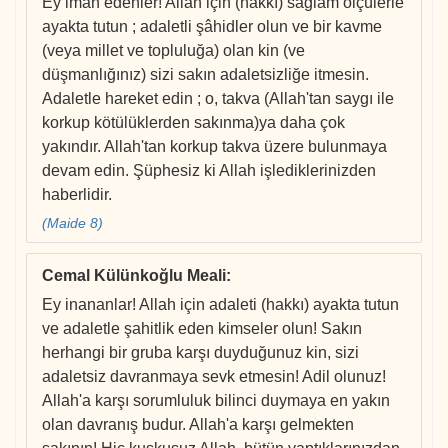
Ey imân edenler! Allah için (hakkı) sağlam ölçülerle
ayakta tutun ; adaletli şâhidler olun ve bir kavme
(veya millet ve topluluğa) olan kin (ve
düşmanlığınız) sizi sakın adaletsizliğe itmesin.
Adaletle hareket edin ; o, takva (Allah'tan saygı ile
korkup kötülüklerden sakınma)ya daha çok
yakındır. Allah'tan korkup takva üzere bulunmaya
devam edin. Şüphesiz ki Allah işlediklerinizden
haberlidir.
(Maide 8)
Cemal Külünkoğlu Meali
:
Ey inananlar! Allah için adaleti (hakkı) ayakta tutun
ve adaletle şahitlik eden kimseler olun! Sakın
herhangi bir gruba karşı duyduğunuz kin, sizi
adaletsiz davranmaya sevk etmesin! Adil olunuz!
Allah'a karşı sorumluluk bilinci duymaya en yakın
olan davranış budur. Allah'a karşı gelmekten