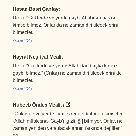
Hasan Basri Çantay
:
De ki: "Göklerde ve yerde ğaybı Allahdan başka
kimse bilmez. Onlar da ne zaman diriltileceklerini
bilmezler.
(Neml 65)
Hayrat Neşriyat Meali
:
De ki: “Göklerde ve yerde Allah'dan başka kimse
gaybı bilmez.” (Onlar) ne zaman diriltileceklerini de
bilmezler.
(Neml 65)
Hubeyb Öndeş Meali
: /
"Göklerde ve yerde [tüm evrende] bulunan kimseler
-Allah müstesna- Gayb'ı [gizliliği] bilmiyor. Onlar, ne
zaman yeniden yaratılacaklarının farkında değiller."
de.