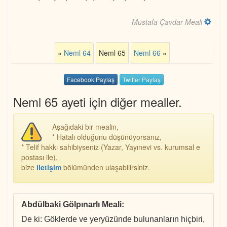
Mustafa Çavdar Meali
«
Neml 64
Neml 65
Neml 66
»
Facebook Paylaş
Twitter Paylaş
Neml 65 ayeti için diğer mealler.
Aşağıdaki bir mealin,
* Hatalı olduğunu düşünüyorsanız,
* Telif hakkı sahibiyseniz (Yazar, Yayınevi vs. kurumsal e
postası ile),
bize
iletişim
bölümünden ulaşabilirsiniz.
Abdülbaki Gölpınarlı Meali
:
De ki: Göklerde ve yeryüzünde bulunanların hiçbiri,