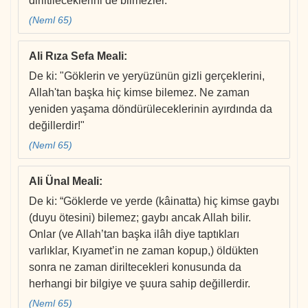
diriltileceklerini de bilmezler.
(Neml 65)
Ali Rıza Sefa Meali
:
De ki: "Göklerin ve yeryüzünün gizli gerçeklerini,
Allah'tan başka hiç kimse bilemez. Ne zaman
yeniden yaşama döndürüleceklerinin ayırdında da
değillerdir!"
(Neml 65)
Ali Ünal Meali
:
De ki: “Göklerde ve yerde (kâinatta) hiç kimse gaybı
(duyu ötesini) bilemez; gaybı ancak Allah bilir.
Onlar (ve Allah’tan başka ilâh diye taptıkları
varlıklar, Kıyamet’in ne zaman kopup,) öldükten
sonra ne zaman diriltecekleri konusunda da
herhangi bir bilgiye ve şuura sahip değillerdir.
(Neml 65)