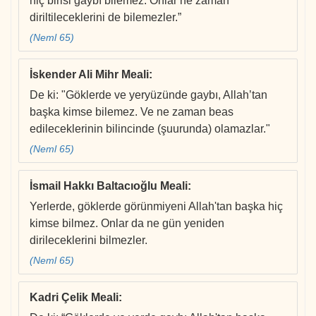
hiç birisi gaybı bilemez. Onlar ne zaman
diriltileceklerini de bilemezler.”
(Neml 65)
İskender Ali Mihr Meali
:
De ki: "Göklerde ve yeryüzünde gaybı, Allah’tan
başka kimse bilemez. Ve ne zaman beas
edileceklerinin bilincinde (şuurunda) olamazlar."
(Neml 65)
İsmail Hakkı Baltacıoğlu Meali
:
Yerlerde, göklerde görünmiyeni Allah'tan başka hiç
kimse bilmez. Onlar da ne gün yeniden
dirileceklerini bilmezler.
(Neml 65)
Kadri Çelik Meali
: