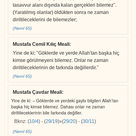
tasavvur alanı dışında kalan gerçekleri bilemez".
(Yaratılmış olanlar) öldükten sonra ne zaman
diriltileceklerini de bilemezler;
(Neml 65)
Mustafa Cemil Kılıç Meali
:
Yine de ki; "Göklerde ve yerde Allah'tan başka hiç
kimse görülmeyeni bilemez. Onlar ne zaman
diriltileceklerinin de farkında değillerdir."
(Neml 65)
Mustafa Çavdar Meali
:
Yine de ki: – Göklerde ve yerdeki gaybı bilgileri Allah’tan
başka hiç kimse bilemez. Dahası onlar ne zaman
diriltileceklerinin bile farkında değiller.
Bknz:
(
10/4
)
-
(
29/19
)
»
(
29/20
)
-
(
30/11
)
(Neml 65)