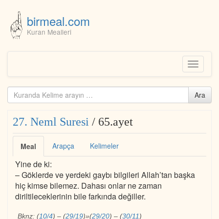
birmeal.com
Kuran Mealleri
Skip
to
content
Toggle
navigati
Kuranda
Ara
ara...
27. Neml Suresi
/ 65.ayet
Arapça
Kelimeler
Meal
Yine de ki:
– Göklerde ve yerdeki gaybı bilgileri Allah’tan başka
hiç kimse bilemez. Dahası onlar ne zaman
diriltileceklerinin bile farkında değiller.
Bknz:
(
10/4
)
–
(
29/19
)
»
(
29/20
)
–
(
30/11
)