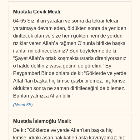
Mustafa Çevik Meali
:
64-65 Sizi ilkin yaratan ve sonra da tekrar tekrar
yaratmaya devam eden, öldükten sonra da yeniden
diriltecek olan ve size hem gökten hem de yerden
rızıklar veren Allah’a rağmen O’nunla birlikte başka
ilahlar mı edineceksiniz? Sen böylelerine de ki:
“Şayet Allah’a ortak koşmakta ısrarla direniyorsanız
o halde deliliniz varsa getirin de görelim.” Ey
Peygamber! Bir de onlara de ki: “Göklerde ve yerde
Allah’tan başka hiç kimse gaybı bilemez, hiç kimse
öldükten sonra ne zaman diriltileceğini de bilemez.
Bunları yalnızca Allah bilir.”
(Neml 65)
Mustafa İslamoğlu Meali
:
De ki: "Göklerde ve yerde Allah'tan başka hiç
kimse, idraki aşan hakikatleri asla kavrayamaz; hiç