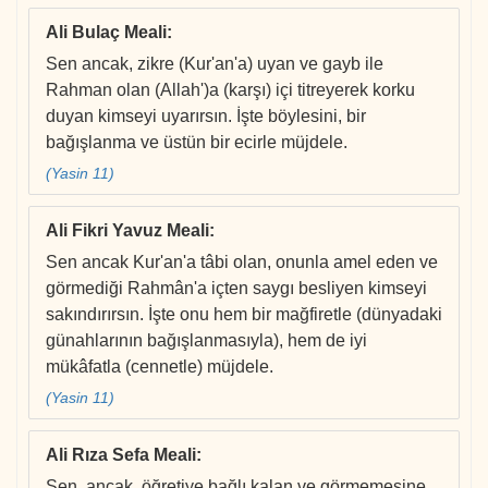
Ali Bulaç Meali
:
Sen ancak, zikre (Kur'an'a) uyan ve gayb ile
Rahman olan (Allah')a (karşı) içi titreyerek korku
duyan kimseyi uyarırsın. İşte böylesini, bir
bağışlanma ve üstün bir ecirle müjdele.
(Yasin 11)
Ali Fikri Yavuz Meali
:
Sen ancak Kur'an'a tâbi olan, onunla amel eden ve
görmediği Rahmân'a içten saygı besliyen kimseyi
sakındırırsın. İşte onu hem bir mağfiretle (dünyadaki
günahlarının bağışlanmasıyla), hem de iyi
mükâfatla (cennetle) müjdele.
(Yasin 11)
Ali Rıza Sefa Meali
:
Sen, ancak, öğretiye bağlı kalan ve görmemesine