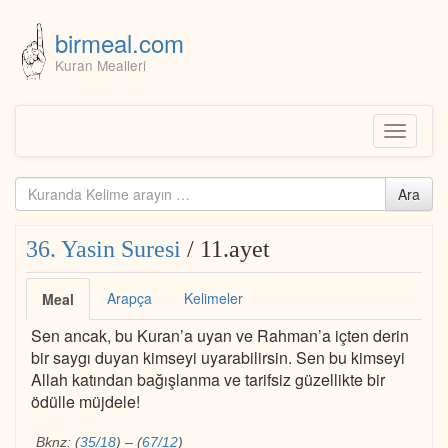
birmeal.com
Kuran Mealleri
Skip
to
content
Toggle
navigati
Kuranda
Ara
ara...
36. Yasin Suresi
/ 11.ayet
Arapça
Kelimeler
Meal
Sen ancak, bu Kuran’a uyan ve Rahman’a içten derin
bir saygı duyan kimseyi uyarabilirsin. Sen bu kimseyi
Allah katından bağışlanma ve tarifsiz güzellikte bir
ödülle müjdele!
Bknz:
(
35/18
)
–
(
67/12
)