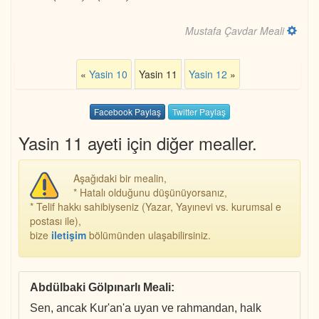
Mustafa Çavdar Meali
«
Yasin 10
Yasin 11
Yasin 12
»
Facebook Paylaş
Twitter Paylaş
Yasin 11 ayeti için diğer mealler.
Aşağıdaki bir mealin,
* Hatalı olduğunu düşünüyorsanız,
* Telif hakkı sahibiyseniz (Yazar, Yayınevi vs. kurumsal e
postası ile),
bize
iletişim
bölümünden ulaşabilirsiniz.
Abdülbaki Gölpınarlı Meali
:
Sen, ancak Kur'an'a uyan ve rahmandan, halk