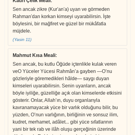
Kadri Çelik Meali
:
Sen ancak zikre (Kur'an'a) uyan ve görmeden
Rahman'dan korkan kimseyi uyarabilirsin. İşte
böylesini, bir mağfiret ve güzel bir mükâfatla
müjdele.
(Yasin 11)
Mahmut Kısa Meali
:
Sen ancak, bu kutlu Öğüde içtenlikle kulak veren
veO Yüceler Yücesi Rahmân’a gayben —O’nu
gözleriyle göremedikleri hâlde— saygı duyan
kimseleri uyarabilirsin. Senin uyarıların, ancak
böyle iyiliğe, güzelliğe açık olan kimselerde etkisini
gösterir. Onlar, Allah’ın, duyu organlarıyla
kavranamayacak yüce bir varlık olduğunu bilir, bu
yüzden, O’nun varlığının, birliğinin ve sonsuz ilim,
kudret, merhamet, adâlet... gibi yüce sıfatlarının
yani bir tek rab ve ilâh oluşu gerçeğinin üzerinde