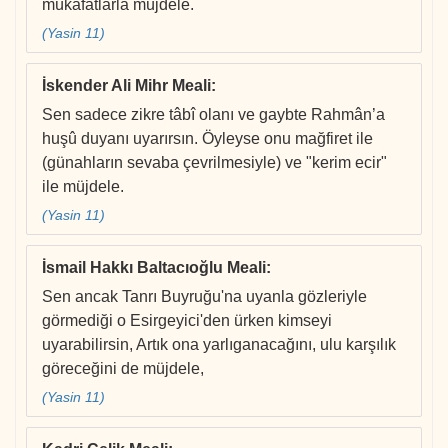
mükafatlarla müjdele.
(Yasin 11)
İskender Ali Mihr Meali
:
Sen sadece zikre tâbî olanı ve gaybte Rahmân’a
huşû duyanı uyarırsın. Öyleyse onu mağfiret ile
(günahların sevaba çevrilmesiyle) ve "kerim ecir"
ile müjdele.
(Yasin 11)
İsmail Hakkı Baltacıoğlu Meali
:
Sen ancak Tanrı Buyruğu'na uyanla gözleriyle
görmediği o Esirgeyici'den ürken kimseyi
uyarabilirsin, Artık ona yarlıganacağını, ulu karşılık
göreceğini de müjdele,
(Yasin 11)