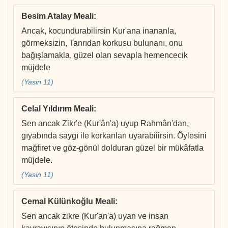
Besim Atalay Meali
:
Ancak, kocundurabilirsin Kur'ana inananla,
görmeksizin, Tanrıdan korkusu bulunanı, onu
bağışlamakla, güzel olan sevapla hemencecik
müjdele
(Yasin 11)
Celal Yıldırım Meali
:
Sen ancak Zikr'e (Kur'ân'a) uyup Rahmân'dan,
gıyabında saygı ile korkanları uyarabiiirsin. Öylesini
mağfiret ve göz-gönül dolduran güzel bir mükâfatla
müjdele.
(Yasin 11)
Cemal Külünkoğlu Meali
:
Sen ancak zikre (Kur'an'a) uyan ve insan