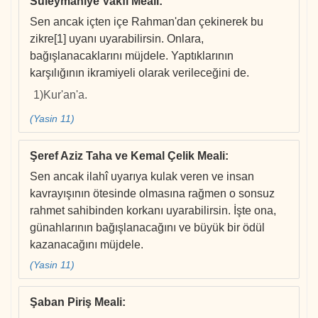
Süleymaniye Vakfı Meali
:
Sen ancak içten içe Rahman'dan çekinerek bu
zikre[1] uyanı uyarabilirsin. Onlara,
bağışlanacaklarını müjdele. Yaptıklarının
karşılığının ikramiyeli olarak verileceğini de.
1)Kur'an'a.
(Yasin 11)
Şeref Aziz Taha ve Kemal Çelik Meali
:
Sen ancak ilahî uyarıya kulak veren ve insan
kavrayışının ötesinde olmasına rağmen o sonsuz
rahmet sahibinden korkanı uyarabilirsin. İşte ona,
günahlarının bağışlanacağını ve büyük bir ödül
kazanacağını müjdele.
(Yasin 11)
Şaban Piriş Meali
: