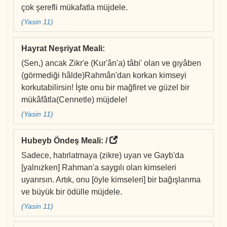
çok şerefli mükafatla müjdele.
(Yasin 11)
Hayrat Neşriyat Meali
:
(Sen,) ancak Zikr'e (Kur'ân'a) tâbi' olan ve gıyâben
(görmediği hâlde)Rahmân'dan korkan kimseyi
korkutabilirsin! İşte onu bir mağfiret ve güzel bir
mükâfâtla(Cennetle) müjdele!
(Yasin 11)
Hubeyb Öndeş Meali
: /
Sadece, hatırlatmaya (zikre) uyan ve Gayb'da
[yalnızken] Rahman'a saygılı olan kimseleri
uyarırsın. Artık, onu [öyle kimseleri] bir bağışlanma
ve büyük bir ödülle müjdele.
(Yasin 11)