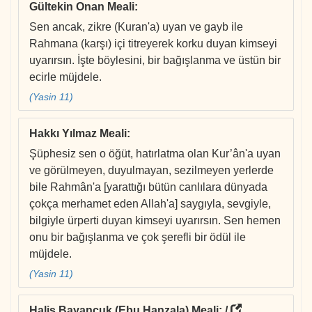
Gültekin Onan Meali
:
Sen ancak, zikre (Kuran'a) uyan ve gayb ile
Rahmana (karşı) içi titreyerek korku duyan kimseyi
uyarırsın. İşte böylesini, bir bağışlanma ve üstün bir
ecirle müjdele.
(Yasin 11)
Hakkı Yılmaz Meali
:
Şüphesiz sen o öğüt, hatırlatma olan Kur’ân'a uyan
ve görülmeyen, duyulmayan, sezilmeyen yerlerde
bile Rahmân'a [yarattığı bütün canlılara dünyada
çokça merhamet eden Allah'a] saygıyla, sevgiyle,
bilgiyle ürperti duyan kimseyi uyarırsın. Sen hemen
onu bir bağışlanma ve çok şerefli bir ödül ile
müjdele.
(Yasin 11)
Halis Bayancuk (Ebu Hanzala) Meali
: /