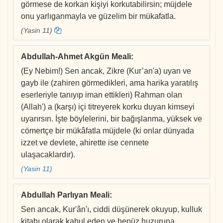
görmese de korkan kişiyi korkutabilirsin; müjdele
onu yarlıganmayla ve güzelim bir mükafatla.
(Yasin 11)
Abdullah-Ahmet Akgün Meali
:
(Ey Nebim!) Sen ancak, Zikre (Kur’an'a) uyan ve
gayb ile (zahiren görmedikleri, ama harika yaratılış
eserleriyle tanıyıp iman ettikleri) Rahman olan
(Allah') a (karşı) içi titreyerek korku duyan kimseyi
uyarırsın. İşte böylelerini, bir bağışlanma, yüksek ve
cömertçe bir mükâfatla müjdele (ki onlar dünyada
izzet ve devlete, ahirette ise cennete
ulaşacaklardır).
(Yasin 11)
Abdullah Parlıyan Meali
:
Sen ancak, Kur'ân'ı, ciddi düşünerek okuyup, kulluk
kitabı olarak kabul eden ve henüz huzuruna