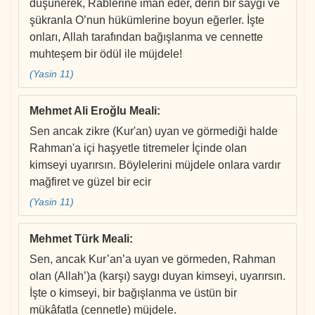
düşünerek, Rablerine iman eder, derin bir saygı ve
şükranla O’nun hükümlerine boyun eğerler. İşte
onları, Allah tarafından bağışlanma ve cennette
muhteşem bir ödül ile müjdele!
(Yasin 11)
Mehmet Ali Eroğlu Meali
:
Sen ancak zikre (Kur'an) uyan ve görmediği halde
Rahman'a içi haşyetle titremeler İçinde olan
kimseyi uyarırsın. Böylelerini müjdele onlara vardır
mağfiret ve güzel bir ecir
(Yasin 11)
Mehmet Türk Meali
:
Sen, ancak Kur’an’a uyan ve görmeden, Rahman
olan (Allah’)a (karşı) saygı duyan kimseyi, uyarırsın.
İşte o kimseyi, bir bağışlanma ve üstün bir
mükâfatla (cennetle) müjdele.