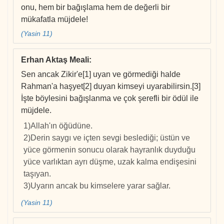
onu, hem bir bağışlama hem de değerli bir
mükafatla müjdele!
(Yasin 11)
Erhan Aktaş Meali
:
Sen ancak Zikir'e[1] uyan ve görmediği halde
Rahman'a haşyet[2] duyan kimseyi uyarabilirsin.[3]
İşte böylesini bağışlanma ve çok şerefli bir ödül ile
müjdele.
1)Allah'ın öğüdüne.
2)Derin saygı ve içten sevgi beslediği; üstün ve
yüce görmenin sonucu olarak hayranlık duyduğu
yüce varlıktan ayrı düşme, uzak kalma endişesini
taşıyan.
3)Uyarın ancak bu kimselere yarar sağlar.
(Yasin 11)