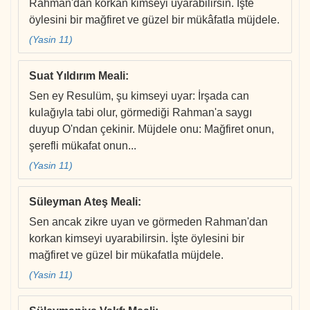
Rahman'dan korkan kimseyi uyarabilirsin. İşte
öylesini bir mağfiret ve güzel bir mükâfatla müjdele.
(Yasin 11)
Suat Yıldırım Meali
:
Sen ey Resulüm, şu kimseyi uyar: İrşada can
kulağıyla tabi olur, görmediği Rahman'a saygı
duyup O'ndan çekinir. Müjdele onu: Mağfiret onun,
şerefli mükafat onun...
(Yasin 11)
Süleyman Ateş Meali
:
Sen ancak zikre uyan ve görmeden Rahman'dan
korkan kimseyi uyarabilirsin. İşte öylesini bir
mağfiret ve güzel bir mükafatla müjdele.
(Yasin 11)