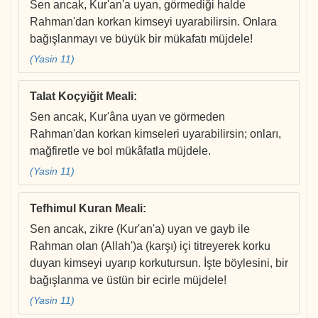
Sen ancak, Kur'an'a uyan, görmediği halde
Rahman'dan korkan kimseyi uyarabilirsin. Onlara
bağışlanmayı ve büyük bir mükafatı müjdele!
(Yasin 11)
Talat Koçyiğit Meali
:
Sen ancak, Kur'âna uyan ve görmeden
Rahman'dan korkan kimseleri uyarabilirsin; onları,
mağfiretle ve bol mükâfatla müjdele.
(Yasin 11)
Tefhimul Kuran Meali
:
Sen ancak, zikre (Kur'an'a) uyan ve gayb ile
Rahman olan (Allah')a (karşı) içi titreyerek korku
duyan kimseyi uyarıp korkutursun. İşte böylesini, bir
bağışlanma ve üstün bir ecirle müjdele!
(Yasin 11)