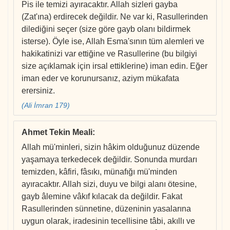
Pis ile temizi ayıracaktır. Allah sizleri gayba
(Zat'ına) erdirecek değildir. Ne var ki, Rasullerinden
dilediğini seçer (size göre gayb olanı bildirmek
isterse). Öyle ise, Allah Esma'sının tüm alemleri ve
hakikatinizi var ettiğine ve Rasullerine (bu bilgiyi
size açıklamak için irsal ettiklerine) iman edin. Eğer
iman eder ve korunursanız, aziym mükafata
erersiniz.
(Ali İmran 179)
Ahmet Tekin Meali
:
Allah mü'minleri, sizin hâkim olduğunuz düzende
yaşamaya terkedecek değildir. Sonunda murdarı
temizden, kâfiri, fâsıkı, münafığı mü'minden
ayıracaktır. Allah sizi, duyu ve bilgi alanı ötesine,
gayb âlemine vâkıf kılacak da değildir. Fakat
Rasullerinden sünnetine, düzeninin yasalarına
uygun olarak, iradesinin tecellisine tâbi, akıllı ve