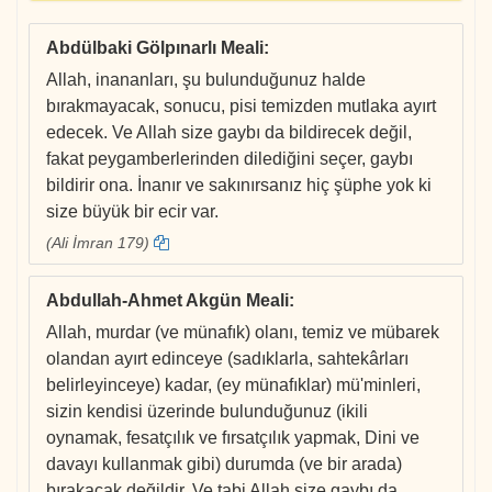
Abdülbaki Gölpınarlı Meali
:
Allah, inananları, şu bulunduğunuz halde
bırakmayacak, sonucu, pisi temizden mutlaka ayırt
edecek. Ve Allah size gaybı da bildirecek değil,
fakat peygamberlerinden dilediğini seçer, gaybı
bildirir ona. İnanır ve sakınırsanız hiç şüphe yok ki
size büyük bir ecir var.
(Ali İmran 179)
Abdullah-Ahmet Akgün Meali
:
Allah, murdar (ve münafık) olanı, temiz ve mübarek
olandan ayırt edinceye (sadıklarla, sahtekârları
belirleyinceye) kadar, (ey münafıklar) mü'minleri,
sizin kendisi üzerinde bulunduğunuz (ikili
oynamak, fesatçılık ve fırsatçılık yapmak, Dini ve
davayı kullanmak gibi) durumda (ve bir arada)
bırakacak değildir. Ve tabi Allah size gaybı da