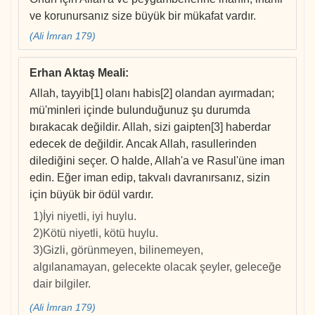
ve korunursanız size büyük bir mükafat vardır.
(Ali İmran 179)
Erhan Aktaş Meali
:
Allah, tayyib[1] olanı habis[2] olandan ayırmadan;
mü'minleri içinde bulunduğunuz şu durumda
bırakacak değildir. Allah, sizi gaipten[3] haberdar
edecek de değildir. Ancak Allah, rasullerinden
dilediğini seçer. O halde, Allah'a ve Rasul'üne iman
edin. Eğer iman edip, takvalı davranırsanız, sizin
için büyük bir ödül vardır.
1)İyi niyetli, iyi huylu.
2)Kötü niyetli, kötü huylu.
3)Gizli, görünmeyen, bilinemeyen,
algılanamayan, gelecekte olacak şeyler, geleceğe
dair bilgiler.
(Ali İmran 179)