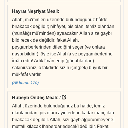
Hayrat Neşriyat Meali
:
Allah, mü'minleri üzerinde bulunduğunuz hâlde
bırakacak değildir; nihâyet, pis olanı temiz olandan
(münâfığı mü'minden) ayıracaktır. Allah size gaybı
bildirecek de değildir; fakat Allah,
peygamberlerinden dilediğini seçer (ve onlara
gaybı bildirir); öyle ise Allah'a ve peygamberlerine
îmân edin! Artık îmân edip (günahlardan)
sakınırsanız, o takdirde sizin için(pek) büyük bir
mükâfât vardır.
(Ali İmran 179)
Hubeyb Öndeş Meali
: /
Allah, üzerinde bulunduğunuz bu halde, temiz
olanlarından, pis olanı ayırt edene kadar inançlıları
bırakacak değildir. Allah, sizi gayb'a[görünmeyene]
muttali kılacak [haberdar edecek] değildir. Fakat,