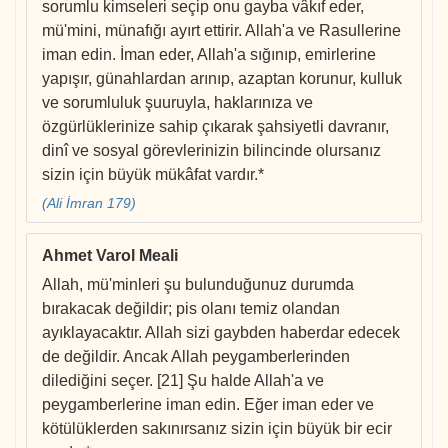
sorumlu kimseleri seçip onu gayba vâkıf eder,
mü'mini, münafığı ayırt ettirir. Allah'a ve Rasullerine
iman edin. İman eder, Allah'a sığınıp, emirlerine
yapışır, günahlardan arınıp, azaptan korunur, kulluk
ve sorumluluk şuuruyla, haklarınıza ve
özgürlüklerinize sahip çıkarak şahsiyetli davranır,
dinî ve sosyal görevlerinizin bilincinde olursanız
sizin için büyük mükâfat vardır.*
(Ali İmran 179)
Ahmet Varol Meali
Allah, mü'minleri şu bulunduğunuz durumda
bırakacak değildir; pis olanı temiz olandan
ayıklayacaktır. Allah sizi gaybden haberdar edecek
de değildir. Ancak Allah peygamberlerinden
dilediğini seçer. [21] Şu halde Allah'a ve
peygamberlerine iman edin. Eğer iman eder ve
kötülüklerden sakınırsanız sizin için büyük bir ecir