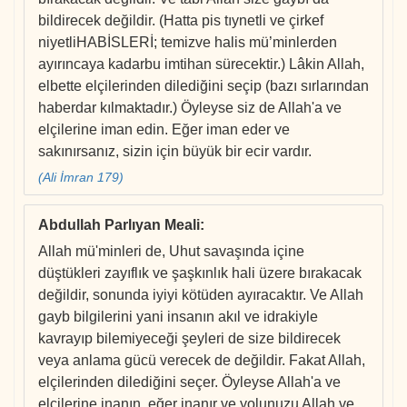
bildirecek değildir. (Hatta pis tıynetli ve çirkef
niyetliHABİSLERİ; temizve halis mü’minlerden
ayırıncaya kadarbu imtihan sürecektir.) Lâkin Allah,
elbette elçilerinden dilediğini seçip (bazı sırlarından
haberdar kılmaktadır.) Öyleyse siz de Allah'a ve
elçilerine iman edin. Eğer iman eder ve
sakınırsanız, sizin için büyük bir ecir vardır.
(Ali İmran 179)
Abdullah Parlıyan Meali
:
Allah mü'minleri de, Uhut savaşında içine
düştükleri zayıflık ve şaşkınlık hali üzere bırakacak
değildir, sonunda iyiyi kötüden ayıracaktır. Ve Allah
gayb bilgilerini yani insanın akıl ve idrakiyle
kavrayıp bilemiyeceği şeyleri de size bildirecek
veya anlama gücü verecek de değildir. Fakat Allah,
elçilerinden dilediğini seçer. Öyleyse Allah'a ve
elçilerine inanın, eğer inanır ve yolunuzu Allah ve