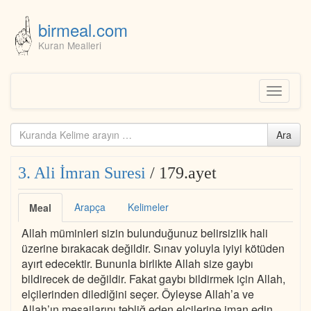
birmeal.com
Kuran Mealleri
Skip
to
content
Toggle
navigati
Kuranda
Ara
ara...
3. Ali İmran Suresi
/ 179.ayet
Arapça
Kelimeler
Meal
Allah müminleri sizin bulunduğunuz belirsizlik hali
üzerine bırakacak değildir. Sınav yoluyla iyiyi kötüden
ayırt edecektir. Bununla birlikte Allah size gaybı
bildirecek de değildir. Fakat gaybı bildirmek için Allah,
elçilerinden dilediğini seçer. Öyleyse Allah’a ve
Allah’ın mesajlarını tebliğ eden elçilerine iman edin.