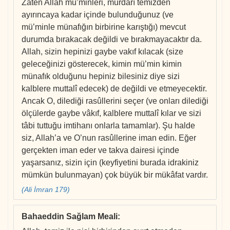
Zaten Allah mü’minleri, murdarı temizden
ayırıncaya kadar içinde bulunduğunuz (ve
mü’minle münafığın birbirine karıştığı) mevcut
durumda bırakacak değildi ve bırakmayacaktır da.
Allah, sizin hepinizi gaybe vakıf kılacak (size
geleceğinizi gösterecek, kimin mü’min kimin
münafık olduğunu hepiniz bilesiniz diye sizi
kalblere muttalî edecek) de değildi ve etmeyecektir.
Ancak O, dilediği rasûllerini seçer (ve onları dilediği
ölçülerde gaybe vâkıf, kalblere muttalî kılar ve sizi
tâbi tuttuğu imtihanı onlarla tamamlar). Şu halde
siz, Allah’a ve O’nun rasûllerine iman edin. Eğer
gerçekten iman eder ve takva dairesi içinde
yaşarsanız, sizin için (keyfiyetini burada idrakiniz
mümkün bulunmayan) çok büyük bir mükâfat vardır.
(Ali İmran 179)
Bahaeddin Sağlam Meali
: