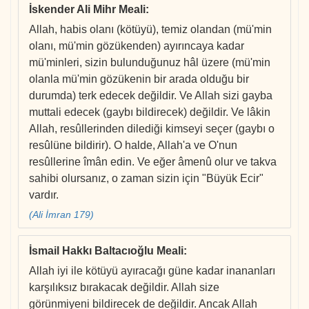
İskender Ali Mihr Meali
:
Allah, habis olanı (kötüyü), temiz olandan (mü'min
olanı, mü'min gözükenden) ayırıncaya kadar
mü'minleri, sizin bulunduğunuz hâl üzere (mü'min
olanla mü'min gözükenin bir arada olduğu bir
durumda) terk edecek değildir. Ve Allah sizi gayba
muttali edecek (gaybı bildirecek) değildir. Ve lâkin
Allah, resûllerinden dilediği kimseyi seçer (gaybı o
resûlüne bildirir). O halde, Allah'a ve O'nun
resûllerine îmân edin. Ve eğer âmenû olur ve takva
sahibi olursanız, o zaman sizin için "Büyük Ecir"
vardır.
(Ali İmran 179)
İsmail Hakkı Baltacıoğlu Meali
:
Allah iyi ile kötüyü ayıracağı güne kadar inananları
karşılıksız bırakacak değildir. Allah size
görünmiyeni bildirecek de değildir. Ancak Allah