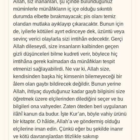
Allah, siz inananları, şu içinde bulunduğunuz
müminlerle münâfıkların iç içe olduğu sıkıntılı
durumda elbette bırakmayacak; pis olanı temiz
olandan mutlaka ayıklayıp çıkaracaktır. Bunun için
de, iyilerle kötüleri ayırt edinceye dek, üzüntü veya
sevinç verici olaylarla sizi imtihân edecektir. Gerçi
Allah dileseydi, size insanların kalbinden geçen
gizli düşünceleri bilme kudreti verir, böylece hiç
imtihâna gerek kalmadan da münâfıkları tespit
etmenizi sağlayabilirdi. Ne var ki, Allah size,
kendisinden başka hiç kimsenin bilemeyeceği bir
âlem olan gaybı bildirecek değildir. Bunun yerine
Allah, ihtiyaç duyduğunuz kadar gayb bilgisini size
öğretmek üzere elçilerinden dilediğini seçer ve bu
bilgileri ona vahyeder. Zaten öteden beri uygulanan
ilâhî kanun da budur. İşte Kur’an, böyle vahiy ürünü
bir kitaptır. O hâlde, Allah’a ve göndermiş olduğu
elçilerine iman edin. Çünkü eğer bu şekilde inanır
ve kötü davranışlardan titizlikle sakınıp