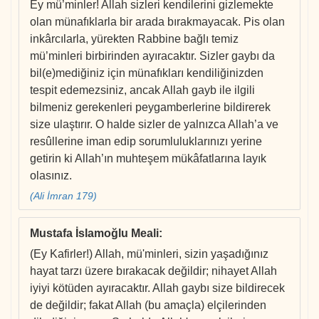
Ey mü’minler! Allah sizleri kendilerini gizlemekte
olan münafıklarla bir arada bırakmayacak. Pis olan
inkârcılarla, yürekten Rabbine bağlı temiz
mü’minleri birbirinden ayıracaktır. Sizler gaybı da
bil(e)mediğiniz için münafıkları kendiliğinizden
tespit edemezsiniz, ancak Allah gayb ile ilgili
bilmeniz gerekenleri peygamberlerine bildirerek
size ulaştırır. O halde sizler de yalnızca Allah’a ve
resûllerine iman edip sorumluluklarınızı yerine
getirin ki Allah’ın muhteşem mükâfatlarına layık
olasınız.
(Ali İmran 179)
Mustafa İslamoğlu Meali
:
(Ey Kafirler!) Allah, mü'minleri, sizin yaşadığınız
hayat tarzı üzere bırakacak değildir; nihayet Allah
iyiyi kötüden ayıracaktır. Allah gaybı size bildirecek
de değildir; fakat Allah (bu amaçla) elçilerinden