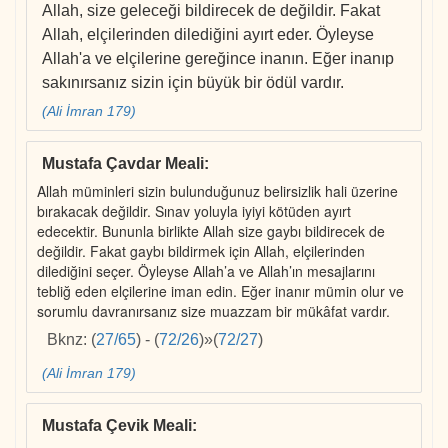
Allah, size geleceği bildirecek de değildir. Fakat
Allah, elçilerinden dilediğini ayırt eder. Öyleyse
Allah'a ve elçilerine gereğince inanın. Eğer inanıp
sakınırsanız sizin için büyük bir ödül vardır.
(Ali İmran 179)
Mustafa Çavdar Meali
:
Allah müminleri sizin bulunduğunuz belirsizlik hali üzerine
bırakacak değildir. Sınav yoluyla iyiyi kötüden ayırt
edecektir. Bununla birlikte Allah size gaybı bildirecek de
değildir. Fakat gaybı bildirmek için Allah, elçilerinden
dilediğini seçer. Öyleyse Allah’a ve Allah’ın mesajlarını
tebliğ eden elçilerine iman edin. Eğer inanır mümin olur ve
sorumlu davranırsanız size muazzam bir mükâfat vardır.
Bknz:
(
27/65
)
-
(
72/26
)
»
(
72/27
)
(Ali İmran 179)
Mustafa Çevik Meali
: