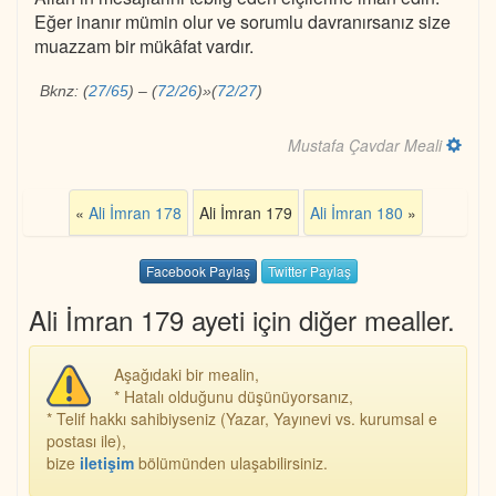
Eğer inanır mümin olur ve sorumlu davranırsanız size
muazzam bir mükâfat vardır.
Bknz:
(
27/65
)
–
(
72/26
)
»
(
72/27
)
Mustafa Çavdar Meali
«
Ali İmran 178
Ali İmran 179
Ali İmran 180
»
Facebook Paylaş
Twitter Paylaş
Ali İmran 179 ayeti için diğer mealler.
Aşağıdaki bir mealin,
* Hatalı olduğunu düşünüyorsanız,
* Telif hakkı sahibiyseniz (Yazar, Yayınevi vs. kurumsal e
postası ile),
bize
iletişim
bölümünden ulaşabilirsiniz.