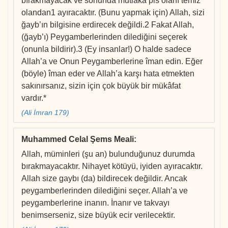
bırakmayacak ve sonunda mutlaka pis olanı temiz
olandan1 ayıracaktır. (Bunu yapmak için) Allah, sizi
ğayb’ın bilgisine erdirecek değildi.2 Fakat Allah,
(ğayb’ı) Peygamberlerinden dilediğini seçerek
(onunla bildirir).3 (Ey insanlar!) O halde sadece
Allah’a ve Onun Peygamberlerine îman edin. Eğer
(böyle) îman eder ve Allah’a karşı hata etmekten
sakınırsanız, sizin için çok büyük bir mükâfat
vardır.*
(Ali İmran 179)
Muhammed Celal Şems Meali
:
Allah, müminleri (şu an) bulunduğunuz durumda
bırakmayacaktır. Nihayet kötüyü, iyiden ayıracaktır.
Allah size gaybı (da) bildirecek değildir. Ancak
peygamberlerinden dilediğini seçer. Allah’a ve
peygamberlerine inanın. İnanır ve takvayı
benimserseniz, size büyük ecir verilecektir.