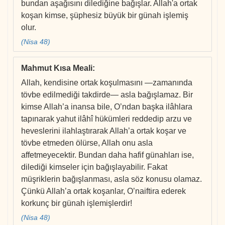
bundan aşağısını dilediğine bağışlar. Allah'a ortak
koşan kimse, şüphesiz büyük bir günah işlemiş
olur.
(Nisa 48)
Mahmut Kısa Meali
:
Allah, kendisine ortak koşulmasını —zamanında
tövbe edilmediği takdirde— asla bağışlamaz. Bir
kimse Allah’a inansa bile, O’ndan başka ilâhlara
tapınarak yahut ilâhî hükümleri reddedip arzu ve
heveslerini ilahlaştırarak Allah’a ortak koşar ve
tövbe etmeden ölürse, Allah onu asla
affetmeyecektir. Bundan daha hafif günahları ise,
dilediği kimseler için bağışlayabilir. Fakat
müşriklerin bağışlanması, asla söz konusu olamaz.
Çünkü Allah’a ortak koşanlar, O’naiftira ederek
korkunç bir günah işlemişlerdir!
(Nisa 48)