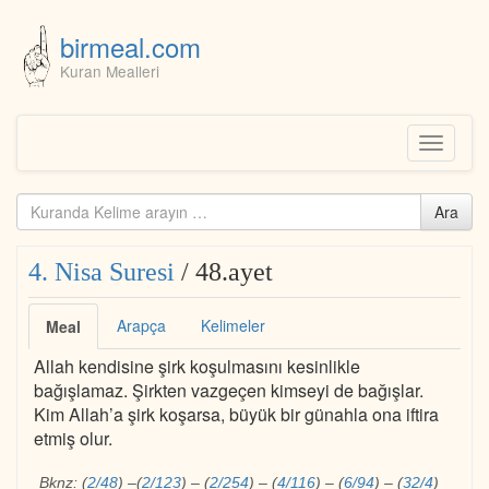
birmeal.com
Kuran Mealleri
Skip
to
content
Toggle
navigati
Kuranda
Ara
ara...
4. Nisa Suresi
/ 48.ayet
Arapça
Kelimeler
Meal
Allah kendisine şirk koşulmasını kesinlikle
bağışlamaz. Şirkten vazgeçen kimseyi de bağışlar.
Kim Allah’a şirk koşarsa, büyük bir günahla ona iftira
etmiş olur.
Bknz:
(
2/48
)
–
(
2/123
)
–
(
2/254
)
–
(
4/116
)
–
(
6/94
)
–
(
32/4
)