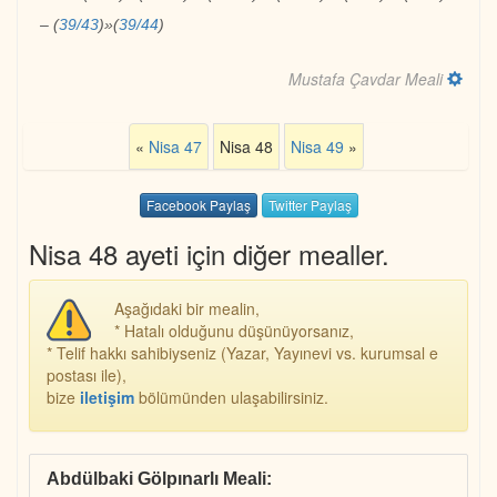
–
(
39/43
)
»
(
39/44
)
Mustafa Çavdar Meali
«
Nisa 47
Nisa 48
Nisa 49
»
Facebook Paylaş
Twitter Paylaş
Nisa 48 ayeti için diğer mealler.
Aşağıdaki bir mealin,
* Hatalı olduğunu düşünüyorsanız,
* Telif hakkı sahibiyseniz (Yazar, Yayınevi vs. kurumsal e
postası ile),
bize
iletişim
bölümünden ulaşabilirsiniz.
Abdülbaki Gölpınarlı Meali
: