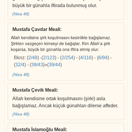
büyük bir günahla iftirada bulunmuş olur.
(Nisa 48)
Mustafa Çavdar Meali
:
Allah kendisine şirk koşulmasını kesinlikle bağışlamaz.
Şirkten vazgeçen kimseyi de bağışlar. Kim Allah’a şirk
koşarsa, büyük bir günahla ona iftira etmiş olur.
Bknz:
(
2/48
)
-
(
2/123
)
-
(
2/254
)
-
(
4/116
)
-
(
6/94
)
-
(
32/4
)
-
(
39/43
)
»
(
39/44
)
(Nisa 48)
Mustafa Çevik Meali
:
Allah kendisine ortak koşulmasını (şirki) asla
bağışlamaz. Ancak küçük günahları dilerse affeder.
(Nisa 48)
Mustafa İslamoğlu Meali
: