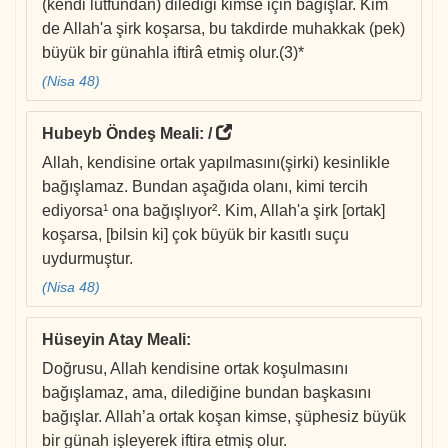
(kendi lütfundan) dilediği kimse için bağışlar. Kim
de Allah'a şirk koşarsa, bu takdirde muhakkak (pek)
büyük bir günahla iftirâ etmiş olur.(3)*
(Nisa 48)
Hubeyb Öndeş Meali
: /
Allah, kendisine ortak yapılmasını(şirki) kesinlikle
bağışlamaz. Bundan aşağıda olanı, kimi tercih
ediyorsa¹ ona bağışlıyor². Kim, Allah'a şirk [ortak]
koşarsa, [bilsin ki] çok büyük bir kasıtlı suçu
uydurmuştur.
(Nisa 48)
Hüseyin Atay Meali
:
Doğrusu, Allah kendisine ortak koşulmasını
bağışlamaz, ama, dilediğine bundan başkasını
bağışlar. Allah’a ortak koşan kimse, şüphesiz büyük
bir günah işleyerek iftira etmiş olur.