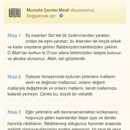
Mustafa Çavdar Meali
okuyorsunuz,
Değiştirmek için :
Nisa 1
Ey insanlar! Sizi tek bir özden/candan yaratan,
ondan da eşini yaratan, bu ikisinden de birçok erkek
ve kadın meydana getiren Rabbinizden/sahibinizden çekinin.
O Allah’tan korkun ki O’nun adına birbirinizden talepte bulunur
ve akraba olursunuz. Allah, sizi gözetendir.
Nisa 2
Öyleyse himayenizde bulunan yetimlere mallarını
verin ve değersiz mallarınızı, onların değerli
mallarıyla değiştirerek ve onların mallarını, kendi mallarınıza
katarak yemeyin. Çünkü bu, büyük bir vebaldir.
Nisa 3
Eğer yetimlere adil davranamamaktan korkarsanız,
hoşunuza giden kadınlardan ikişer üçer ve dörder
hanımla nikâhlanın. Nikâhlanmış olduğunuz hanımlar arasında
adaletli olamayacağınızdan endişe ederseniz, bir tane ile veya