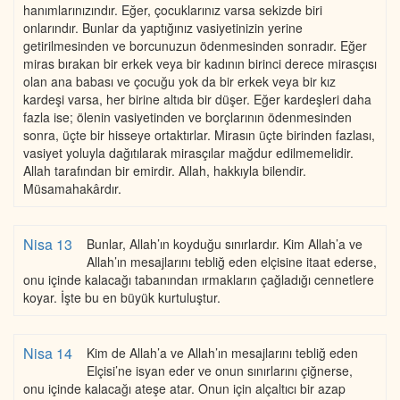
hanımlarınızındır. Eğer, çocuklarınız varsa sekizde biri
onlarındır. Bunlar da yaptığınız vasiyetinizin yerine
getirilmesinden ve borcunuzun ödenmesinden sonradır. Eğer
miras bırakan bir erkek veya bir kadının birinci derece mirasçısı
olan ana babası ve çocuğu yok da bir erkek veya bir kız
kardeşi varsa, her birine altıda bir düşer. Eğer kardeşleri daha
fazla ise; ölenin vasiyetinden ve borçlarının ödenmesinden
sonra, üçte bir hisseye ortaktırlar. Mirasın üçte birinden fazlası,
vasiyet yoluyla dağıtılarak mirasçılar mağdur edilmemelidir.
Allah tarafından bir emirdir. Allah, hakkıyla bilendir.
Müsamahakârdır.
Nisa 13
Bunlar, Allah’ın koyduğu sınırlardır. Kim Allah’a ve
Allah’ın mesajlarını tebliğ eden elçisine itaat ederse,
onu içinde kalacağı tabanından ırmakların çağladığı cennetlere
koyar. İşte bu en büyük kurtuluştur.
Nisa 14
Kim de Allah’a ve Allah’ın mesajlarını tebliğ eden
Elçisi’ne isyan eder ve onun sınırlarını çiğnerse,
onu içinde kalacağı ateşe atar. Onun için alçaltıcı bir azap