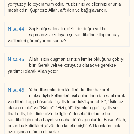
yer/yüzey ile teyemmüm edin. Yüzlerinizi ve ellerinizi onunla
mesh edin. Şüphesiz Allah, affeden ve bağışlayandır.
Nisa 44
Sapkınlığı satın alıp, sizin de doğru yoldan
sapmanızı arzulayan şu kendilerine kitaptan pay
verilenleri görmüyor musunuz?
Nisa 45
Allah, sizin düşmanlarınızın kimler olduğunu çok iyi
bilir. Gerek veli ve koruyucu olarak ve gerekse
yardımcı olarak Allah yeter.
Nisa 46
Yahudileşenlerden kimileri de dine hakaret
maksadıyla kelimeleri asıl anlamlarından saptırarak
ve dillerini eğip bükerek: “İşittik tutunduk/isyan ettik.”, “İşitmez
olasıca dinle” ve “Raina”, “Bizi güt” diyenler eğer, “İşittik ve
itaat ettik, bizi dinle bizimle ilgilen” deselerdi elbette bu
kendileri için daha hayırlı ve daha dürüstçe olurdu. Fakat Allah,
onları bu kâfirlikleri yüzünden lanetlemiştir. Artık onların, çok
azı dışında mümin olmazlar .