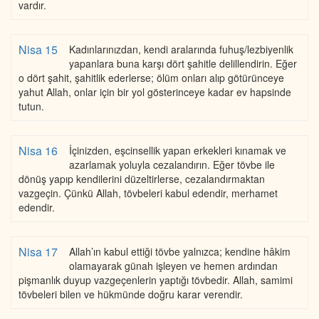
vardır.
Nisa 15
Kadınlarınızdan, kendi aralarında fuhuş/lezbiyenlik
yapanlara buna karşı dört şahitle delillendirin. Eğer
o dört şahit, şahitlik ederlerse; ölüm onları alıp götürünceye
yahut Allah, onlar için bir yol gösterinceye kadar ev hapsinde
tutun.
Nisa 16
İçinizden, eşcinsellik yapan erkekleri kınamak ve
azarlamak yoluyla cezalandırın. Eğer tövbe ile
dönüş yapıp kendilerini düzeltirlerse, cezalandırmaktan
vazgeçin. Çünkü Allah, tövbeleri kabul edendir, merhamet
edendir.
Nisa 17
Allah’ın kabul ettiği tövbe yalnızca; kendine hâkim
olamayarak günah işleyen ve hemen ardından
pişmanlık duyup vazgeçenlerin yaptığı tövbedir. Allah, samimi
tövbeleri bilen ve hükmünde doğru karar verendir.