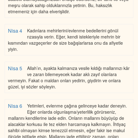
meşru olarak sahip olduklarınızla yetinin. Bu, haksızlık
etmemeniz için daha elverişlidir.
Nisa 4
Kadınlara mehirlerini/evlenme bedellerini gönül
rızasıyla verin. Eğer, kendi istekleriyle mehrin bir
kısmından vazgeçerler de size bağışlarlarsa onu da afiyetle
yiyin.
Nisa 5
Allah’ın, ayakta kalmanıza vesile kıldığı mallarınızı kâr
ve zararı bilemeyecek kadar aklı zayıf olanlara
vermeyin. Fakat o maldan onları yedirin, giydirin ve onlara
güzel, iyi sözler söyleyin.
Nisa 6
Yetimleri, evlenme çağına gelinceye kadar deneyin.
Eğer onlarda olgunlaşma/yeterlilik görürseniz,
mallarını kendilerine iade edin. Onların mallarını büyüyüp de
alacaklar korkusu ile tez elden harcamaya kalkmayın. İhtiyaç
sahibi olmayan kimse tenezzül etmesin, eğer fakir ise makul
ölçüde istifade etsin. Mallarını iade ettiğiniz zaman, onları