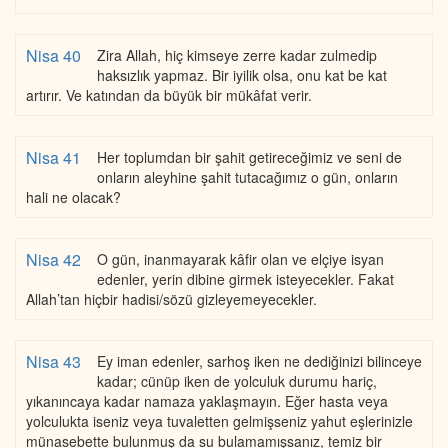
Nisa 40
Zira Allah, hiç kimseye zerre kadar zulmedip
haksızlık yapmaz. Bir iyilik olsa, onu kat be kat
artırır. Ve katından da büyük bir mükâfat verir.
Nisa 41
Her toplumdan bir şahit getireceğimiz ve seni de
onların aleyhine şahit tutacağımız o gün, onların
hali ne olacak?
Nisa 42
O gün, inanmayarak kâfir olan ve elçiye isyan
edenler, yerin dibine girmek isteyecekler. Fakat
Allah’tan hiçbir hadisi/sözü gizleyemeyecekler.
Nisa 43
Ey iman edenler, sarhoş iken ne dediğinizi bilinceye
kadar; cünüp iken de yolculuk durumu hariç,
yıkanıncaya kadar namaza yaklaşmayın. Eğer hasta veya
yolculukta iseniz veya tuvaletten gelmişseniz yahut eşlerinizle
münasebette bulunmuş da su bulamamışsanız, temiz bir