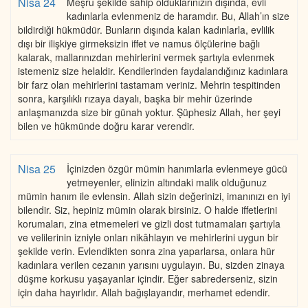
Nisa 24
Meşru şekilde sahip olduklarınızın dışında, evli
kadınlarla evlenmeniz de haramdır. Bu, Allah’ın size
bildirdiği hükmüdür. Bunların dışında kalan kadınlarla, evlilik
dışı bir ilişkiye girmeksizin iffet ve namus ölçülerine bağlı
kalarak, mallarınızdan mehirlerini vermek şartıyla evlenmek
istemeniz size helaldir. Kendilerinden faydalandığınız kadınlara
bir farz olan mehirlerini tastamam veriniz. Mehrin tespitinden
sonra, karşılıklı rızaya dayalı, başka bir mehir üzerinde
anlaşmanızda size bir günah yoktur. Şüphesiz Allah, her şeyi
bilen ve hükmünde doğru karar verendir.
Nisa 25
İçinizden özgür mümin hanımlarla evlenmeye gücü
yetmeyenler, elinizin altındaki malik olduğunuz
mümin hanım ile evlensin. Allah sizin değerinizi, imanınızı en iyi
bilendir. Siz, hepiniz mümin olarak birsiniz. O halde iffetlerini
korumaları, zina etmemeleri ve gizli dost tutmamaları şartıyla
ve velilerinin izniyle onları nikâhlayın ve mehirlerini uygun bir
şekilde verin. Evlendikten sonra zina yaparlarsa, onlara hür
kadınlara verilen cezanın yarısını uygulayın. Bu, sizden zinaya
düşme korkusu yaşayanlar içindir. Eğer sabrederseniz, sizin
için daha hayırlıdır. Allah bağışlayandır, merhamet edendir.