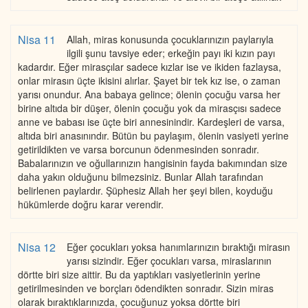
Nisa 11
Allah, miras konusunda çocuklarınızın paylarıyla
ilgili şunu tavsiye eder; erkeğin payı iki kızın payı
kadardır. Eğer mirasçılar sadece kızlar ise ve ikiden fazlaysa,
onlar mirasın üçte ikisini alırlar. Şayet bir tek kız ise, o zaman
yarısı onundur. Ana babaya gelince; ölenin çocuğu varsa her
birine altıda bir düşer, ölenin çocuğu yok da mirasçısı sadece
anne ve babası ise üçte biri annesinindir. Kardeşleri de varsa,
altıda biri anasınındır. Bütün bu paylaşım, ölenin vasiyeti yerine
getirildikten ve varsa borcunun ödenmesinden sonradır.
Babalarınızın ve oğullarınızın hangisinin fayda bakımından size
daha yakın olduğunu bilmezsiniz. Bunlar Allah tarafından
belirlenen paylardır. Şüphesiz Allah her şeyi bilen, koyduğu
hükümlerde doğru karar verendir.
Nisa 12
Eğer çocukları yoksa hanımlarınızın bıraktığı mirasın
yarısı sizindir. Eğer çocukları varsa, miraslarının
dörtte biri size aittir. Bu da yaptıkları vasiyetlerinin yerine
getirilmesinden ve borçları ödendikten sonradır. Sizin miras
olarak bıraktıklarınızda, çocuğunuz yoksa dörtte biri