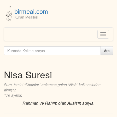
birmeal.com
Kuran Mealleri
Skip
to
content
Toggle
navigati
Kuranda
Ara
ara...
Nisa Suresi
Sure, ismini “Kadınlar” anlamına gelen “Nisâ” kelimesinden
almıştır.
176 ayettir.
Rahman ve Rahim olan Allah'ın adıyla.