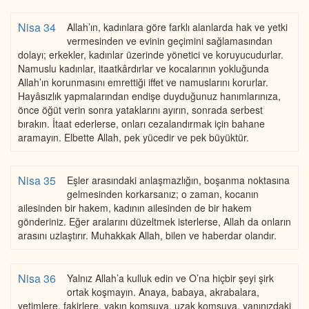
Nisa 34
Allah’ın, kadınlara göre farklı alanlarda hak ve yetki
vermesinden ve evinin geçimini sağlamasından
dolayı; erkekler, kadınlar üzerinde yönetici ve koruyucudurlar.
Namuslu kadınlar, itaatkârdırlar ve kocalarının yokluğunda
Allah’ın korunmasını emrettiği iffet ve namuslarını korurlar.
Hayâsızlık yapmalarından endişe duyduğunuz hanımlarınıza,
önce öğüt verin sonra yataklarını ayırın, sonrada serbest
bırakın. İtaat ederlerse, onları cezalandırmak için bahane
aramayın. Elbette Allah, pek yücedir ve pek büyüktür.
Nisa 35
Eşler arasındaki anlaşmazlığın, boşanma noktasına
gelmesinden korkarsanız; o zaman, kocanın
ailesinden bir hakem, kadının ailesinden de bir hakem
gönderiniz. Eğer aralarını düzeltmek isterlerse, Allah da onların
arasını uzlaştırır. Muhakkak Allah, bilen ve haberdar olandır.
Nisa 36
Yalnız Allah’a kulluk edin ve O’na hiçbir şeyi şirk
ortak koşmayın. Anaya, babaya, akrabalara,
yetimlere, fakirlere, yakın komşuya, uzak komşuya, yanınızdaki