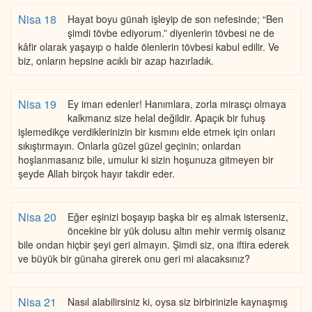
Nisa 18
Hayat boyu günah işleyip de son nefesinde; “Ben
şimdi tövbe ediyorum.” diyenlerin tövbesi ne de
kâfir olarak yaşayıp o halde ölenlerin tövbesi kabul edilir. Ve
biz, onların hepsine acıklı bir azap hazırladık.
Nisa 19
Ey iman edenler! Hanımlara, zorla mirasçı olmaya
kalkmanız size helal değildir. Apaçık bir fuhuş
işlemedikçe verdiklerinizin bir kısmını elde etmek için onları
sıkıştırmayın. Onlarla güzel güzel geçinin; onlardan
hoşlanmasanız bile, umulur ki sizin hoşunuza gitmeyen bir
şeyde Allah birçok hayır takdir eder.
Nisa 20
Eğer eşinizi boşayıp başka bir eş almak isterseniz,
öncekine bir yük dolusu altın mehir vermiş olsanız
bile ondan hiçbir şeyi geri almayın. Şimdi siz, ona iftira ederek
ve büyük bir günaha girerek onu geri mi alacaksınız?
Nisa 21
Nasıl alabilirsiniz ki, oysa siz birbirinizle kaynaşmış