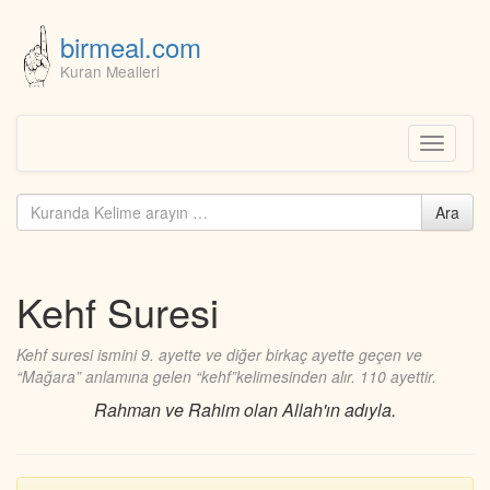
birmeal.com
Kuran Mealleri
Skip
to
content
Toggle
navigati
Kuranda
Ara
ara...
Kehf Suresi
Kehf suresi ismini 9. ayette ve diğer birkaç ayette geçen ve
“Mağara” anlamına gelen “kehf”kelimesinden alır. 110 ayettir.
Rahman ve Rahim olan Allah'ın adıyla.