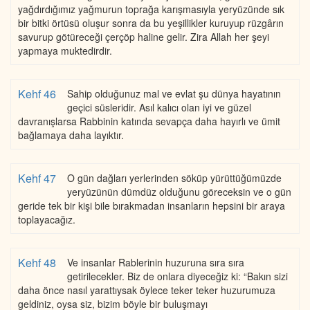
yağdırdığımız yağmurun toprağa karışmasıyla yeryüzünde sık
bir bitki örtüsü oluşur sonra da bu yeşillikler kuruyup rüzgârın
savurup götüreceği çerçöp haline gelir. Zira Allah her şeyi
yapmaya muktedirdir.
Kehf 46
Sahip olduğunuz mal ve evlat şu dünya hayatının
geçici süsleridir. Asıl kalıcı olan iyi ve güzel
davranışlarsa Rabbinin katında sevapça daha hayırlı ve ümit
bağlamaya daha layıktır.
Kehf 47
O gün dağları yerlerinden söküp yürüttüğümüzde
yeryüzünün dümdüz olduğunu göreceksin ve o gün
geride tek bir kişi bile bırakmadan insanların hepsini bir araya
toplayacağız.
Kehf 48
Ve insanlar Rablerinin huzuruna sıra sıra
getirilecekler. Biz de onlara diyeceğiz ki: “Bakın sizi
daha önce nasıl yarattıysak öylece teker teker huzurumuza
geldiniz, oysa siz, bizim böyle bir buluşmayı