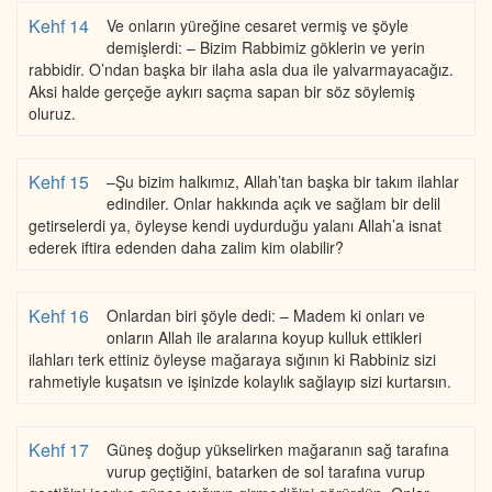
Kehf 14
Ve onların yüreğine cesaret vermiş ve şöyle
demişlerdi: – Bizim Rabbimiz göklerin ve yerin
rabbidir. O’ndan başka bir ilaha asla dua ile yalvarmayacağız.
Aksi halde gerçeğe aykırı saçma sapan bir söz söylemiş
oluruz.
Kehf 15
–Şu bizim halkımız, Allah’tan başka bir takım ilahlar
edindiler. Onlar hakkında açık ve sağlam bir delil
getirselerdi ya, öyleyse kendi uydurduğu yalanı Allah’a isnat
ederek iftira edenden daha zalim kim olabilir?
Kehf 16
Onlardan biri şöyle dedi: – Madem ki onları ve
onların Allah ile aralarına koyup kulluk ettikleri
ilahları terk ettiniz öyleyse mağaraya sığının ki Rabbiniz sizi
rahmetiyle kuşatsın ve işinizde kolaylık sağlayıp sizi kurtarsın.
Kehf 17
Güneş doğup yükselirken mağaranın sağ tarafına
vurup geçtiğini, batarken de sol tarafına vurup