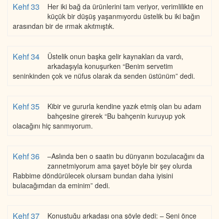
Kehf 33
Her iki bağ da ürünlerini tam veriyor, verimlilikte en
küçük bir düşüş yaşanmıyordu üstelik bu iki bağın
arasından bir de ırmak akıtmıştık.
Kehf 34
Üstelik onun başka gelir kaynakları da vardı,
arkadaşıyla konuşurken “Benim servetim
seninkinden çok ve nüfus olarak da senden üstünüm” dedi.
Kehf 35
Kibir ve gururla kendine yazık etmiş olan bu adam
bahçesine girerek “Bu bahçenin kuruyup yok
olacağını hiç sanmıyorum.
Kehf 36
–Aslında ben o saatin bu dünyanın bozulacağını da
zannetmiyorum ama şayet böyle bir şey olurda
Rabbime döndürülecek olursam bundan daha iyisini
bulacağımdan da eminim” dedi.
Kehf 37
Konuştuğu arkadaşı ona şöyle dedi: – Seni önce