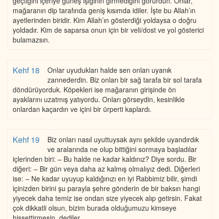
geçtiğini içeriye güneş ışığının girmediğini görürdün. Onlar,
mağaranın dip tarafında geniş kısımda idiler. İşte bu Allah’ın
ayetlerinden biridir. Kim Allah’ın gösterdiği yoldaysa o doğru
yoldadır. Kim de saparsa onun için bir veli/dost ve yol gösterici
bulamazsın.
Kehf 18
Onlar uyudukları halde sen onları uyanık
zannederdin. Biz onları bir sağ tarafa bir sol tarafa
döndürüyorduk. Köpekleri ise mağaranın girişinde ön
ayaklarını uzatmış yatıyordu. Onları görseydin, kesinlikle
onlardan kaçardın ve içini bir ürperti kaplardı.
Kehf 19
Biz onları nasıl uyuttuysak aynı şekilde uyandırdık
ve aralarında ne olup bittiğini sormaya başladılar
içlerinden biri: – Bu halde ne kadar kaldınız? Diye sordu. Bir
diğeri: – Bir gün veya daha az kalmış olmalıyız dedi. Diğerleri
ise: – Ne kadar uyuyup kaldığınızı en iyi Rabbimiz bilir, şimdi
içinizden birini şu parayla şehre gönderin de bir baksın hangi
yiyecek daha temiz ise ondan size yiyecek alıp getirsin. Fakat
çok dikkatli olsun, bizim burada olduğumuzu kimseye
hissettirmesin, dediler.