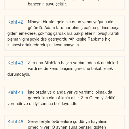
bahçenin suyu çekilir.
Kehf 42
Nihayet bir afet geldi ve onun varını yoğunu aldı
götürdü. Adam tarumar olmuş bağına girince boşa
giden emeklere, çökmüş çardaklara bakıp ellerini ovuşturarak
pişmanlığını şöyle dile getiriyordu “Ah keşke Rabbime hiç
kimseyi ortak ederek şirk koşmasaydım.”
Kehf 43
Zira ona Allah’tan başka yardım edecek ne birileri
vardı ne de kendi başının çaresine bakabilecek
durumdaydı.
Kehf 44
İşte orada ve o anda yar ve yardımcı olmak da
gerçek ilah olan Allah’a aittir. Zira O, en iyi ödülü
verendir ve en iyi sonucu belirleyendir.
Kehf 45
Servetleriyle övünenlere şu dünya hayatının
örneğini ver: O aynen şuna benzer; gökten