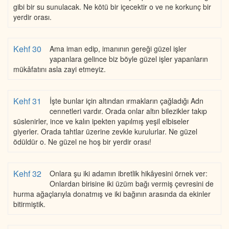
gibi bir su sunulacak. Ne kötü bir içecektir o ve ne korkunç bir
yerdir orası.
Kehf 30
Ama iman edip, imanının gereği güzel işler
yapanlara gelince biz böyle güzel işler yapanların
mükâfatını asla zayi etmeyiz.
Kehf 31
İşte bunlar için altından ırmakların çağladığı Adn
cennetleri vardır. Orada onlar altın bilezikler takıp
süslenirler, ince ve kalın ipekten yapılmış yeşil elbiseler
giyerler. Orada tahtlar üzerine zevkle kurulurlar. Ne güzel
ödüldür o. Ne güzel ne hoş bir yerdir orası!
Kehf 32
Onlara şu iki adamın ibretlik hikâyesini örnek ver:
Onlardan birisine iki üzüm bağı vermiş çevresini de
hurma ağaçlarıyla donatmış ve iki bağının arasında da ekinler
bitirmiştik.