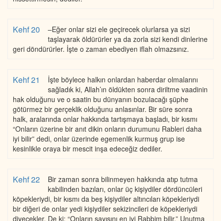
Kehf 20
–Eğer onlar sizi ele geçirecek olurlarsa ya sizi
taşlayarak öldürürler ya da zorla sizi kendi dinlerine
geri döndürürler. İşte o zaman ebediyen iflah olmazsınız.
Kehf 21
İşte böylece halkın onlardan haberdar olmalarını
sağladık ki, Allah’ın öldükten sonra diriltme vaadinin
hak olduğunu ve o saatin bu dünyanın bozulacağı şüphe
götürmez bir gerçeklik olduğunu anlasınlar. Bir süre sonra
halk, aralarında onlar hakkında tartışmaya başladı, bir kısmı
“Onların üzerine bir anıt dikin onların durumunu Rableri daha
iyi bilir” dedi, onlar üzerinde egemenlik kurmuş grup ise
kesinlikle oraya bir mescit inşa edeceğiz dediler.
Kehf 22
Bir zaman sonra bilinmeyen hakkında atıp tutma
kabilinden bazıları, onlar üç kişiydiler dördüncüleri
köpekleriydi, bir kısmı da beş kişiydiler altıncıları köpekleriydi
bir diğeri de onlar yedi kişiydiler sekizincileri de köpekleriydi
diyecekler. De ki: “Onların sayısını en iyi Rabbim bilir.” Unutma