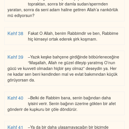
topraktan, sonra bir damla sudan/spermden
yaratan, sonra da seni adam haline getiren Allah’a nankörlük
mü ediyorsun?
Kehf 38
Fakat O Allah, benim Rabbimdir ve ben, Rabbime
hiç kimseyi ortak ederek şirk koşmam.
Kehf 39
–Yazık keşke bahçene girdiğinde böbürleneceğine
“Maşallah, Allah ne güzel dileyip yaratmış O’nun
gücü ve kuvveti olmadan hiçbir şey olmaz” deseydin ya. Her
ne kadar sen beni kendinden mal ve evlat bakımından küçük
görüyorsan da.
Kehf 40
–Belki de Rabbim bana, senin bağından daha
iyisini verir. Senin bağının üzerine gökten bir afet
gönderir de kupkuru bir çöle döndürür.
Kehf 41
–Ya da bir daha ulaşamayacağın bir biçimde