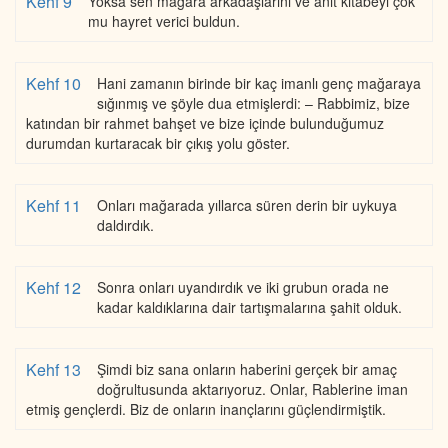
Kehf 9
Yoksa sen mağara arkadaşlarını ve anıt kitabeyi çok
mu hayret verici buldun.
Kehf 10
Hani zamanın birinde bir kaç imanlı genç mağaraya
sığınmış ve şöyle dua etmişlerdi: – Rabbimiz, bize
katından bir rahmet bahşet ve bize içinde bulunduğumuz
durumdan kurtaracak bir çıkış yolu göster.
Kehf 11
Onları mağarada yıllarca süren derin bir uykuya
daldırdık.
Kehf 12
Sonra onları uyandırdık ve iki grubun orada ne
kadar kaldıklarına dair tartışmalarına şahit olduk.
Kehf 13
Şimdi biz sana onların haberini gerçek bir amaç
doğrultusunda aktarıyoruz. Onlar, Rablerine iman
etmiş gençlerdi. Biz de onların inançlarını güçlendirmiştik.