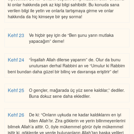
ki onlar hakkında pek az kişi bilgi sahibidir. Bu konuda sana
verilen bilgi ile yetin ve onlarla tartışmaya girme ve onlar
hakkında da hiç kimseye bir şey sorma!
Kehf 23
Ve hiçbir şey için de “Ben şunu yarın mutlaka
yapacağım” deme!
Kehf 24
“İnşallah Allah dilerse yaparım” de. Olur da bunu
unutursan derhal Rabbini an ve “Umulur ki Rabbim
beni bundan daha güzel bir bilinç ve davranışa eriştirir” de!
Kehf 25
O gençler, mağarada üç yüz sene kaldılar,” dediler.
Buna dokuz sene daha eklediler.
Kehf 26
De ki: “Onların uykuda ne kadar kaldıklarını en iyi
bilen Allah’tır. Zira göklerin ve yerin bilinmeyenlerini
bilmek Allah’a aittir. O, öyle mükemmel görür öyle mükemmel
işitir ki, göklerde ve yerde bulunanların Allah’tan başka velileri