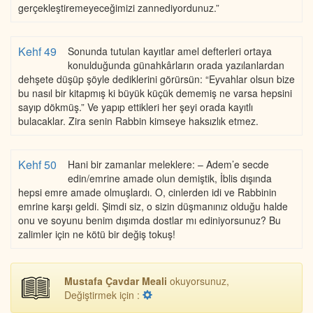
gerçekleştiremeyeceğimizi zannediyordunuz.”
Kehf 49
Sonunda tutulan kayıtlar amel defterleri ortaya
konulduğunda günahkârların orada yazılanlardan
dehşete düşüp şöyle dediklerini görürsün: “Eyvahlar olsun bize
bu nasıl bir kitapmış ki büyük küçük dememiş ne varsa hepsini
sayıp dökmüş.” Ve yapıp ettikleri her şeyi orada kayıtlı
bulacaklar. Zira senin Rabbin kimseye haksızlık etmez.
Kehf 50
Hani bir zamanlar meleklere: – Adem’e secde
edin/emrine amade olun demiştik, İblis dışında
hepsi emre amade olmuşlardı. O, cinlerden idi ve Rabbinin
emrine karşı geldi. Şimdi siz, o sizin düşmanınız olduğu halde
onu ve soyunu benim dışımda dostlar mı ediniyorsunuz? Bu
zalimler için ne kötü bir değiş tokuş!
Mustafa Çavdar Meali
okuyorsunuz,
Değiştirmek için :