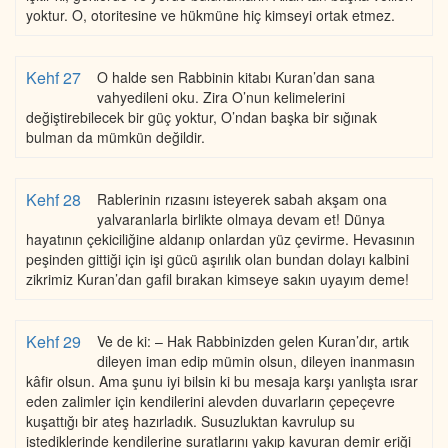
yoktur. O, otoritesine ve hükmüne hiç kimseyi ortak etmez.
Kehf 27
O halde sen Rabbinin kitabı Kuran’dan sana
vahyedileni oku. Zira O’nun kelimelerini
değiştirebilecek bir güç yoktur, O’ndan başka bir sığınak
bulman da mümkün değildir.
Kehf 28
Rablerinin rızasını isteyerek sabah akşam ona
yalvaranlarla birlikte olmaya devam et! Dünya
hayatının çekiciliğine aldanıp onlardan yüz çevirme. Hevasının
peşinden gittiği için işi gücü aşırılık olan bundan dolayı kalbini
zikrimiz Kuran’dan gafil bırakan kimseye sakın uyayım deme!
Kehf 29
Ve de ki: – Hak Rabbinizden gelen Kuran’dır, artık
dileyen iman edip mümin olsun, dileyen inanmasın
kâfir olsun. Ama şunu iyi bilsin ki bu mesaja karşı yanlışta ısrar
eden zalimler için kendilerini alevden duvarların çepeçevre
kuşattığı bir ateş hazırladık. Susuzluktan kavrulup su
istediklerinde kendilerine suratlarını yakıp kavuran demir eriği