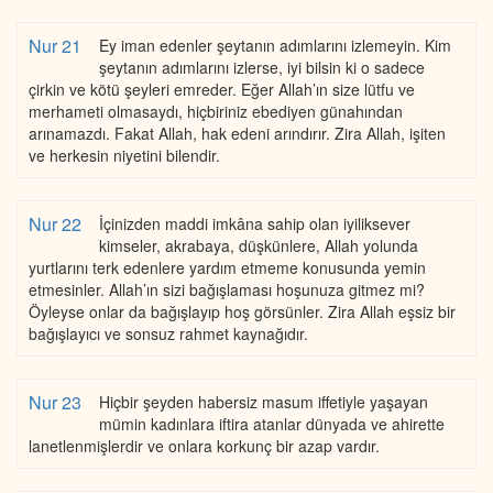
Nur 21
Ey iman edenler şeytanın adımlarını izlemeyin. Kim
şeytanın adımlarını izlerse, iyi bilsin ki o sadece
çirkin ve kötü şeyleri emreder. Eğer Allah’ın size lütfu ve
merhameti olmasaydı, hiçbiriniz ebediyen günahından
arınamazdı. Fakat Allah, hak edeni arındırır. Zira Allah, işiten
ve herkesin niyetini bilendir.
Nur 22
İçinizden maddi imkâna sahip olan iyiliksever
kimseler, akrabaya, düşkünlere, Allah yolunda
yurtlarını terk edenlere yardım etmeme konusunda yemin
etmesinler. Allah’ın sizi bağışlaması hoşunuza gitmez mi?
Öyleyse onlar da bağışlayıp hoş görsünler. Zira Allah eşsiz bir
bağışlayıcı ve sonsuz rahmet kaynağıdır.
Nur 23
Hiçbir şeyden habersiz masum iffetiyle yaşayan
mümin kadınlara iftira atanlar dünyada ve ahirette
lanetlenmişlerdir ve onlara korkunç bir azap vardır.