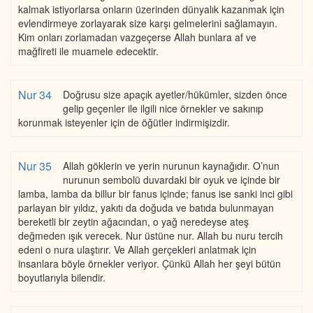
kalmak istiyorlarsa onların üzerinden dünyalık kazanmak için
evlendirmeye zorlayarak size karşı gelmelerini sağlamayın.
Kim onları zorlamadan vazgeçerse Allah bunlara af ve
mağfireti ile muamele edecektir.
Nur 34
Doğrusu size apaçık ayetler/hükümler, sizden önce
gelip geçenler ile ilgili nice örnekler ve sakınıp
korunmak isteyenler için de öğütler indirmişizdir.
Nur 35
Allah göklerin ve yerin nurunun kaynağıdır. O’nun
nurunun sembolü duvardaki bir oyuk ve içinde bir
lamba, lamba da billur bir fanus içinde; fanus ise sanki inci gibi
parlayan bir yıldız, yakıtı da doğuda ve batıda bulunmayan
bereketli bir zeytin ağacından, o yağ neredeyse ateş
değmeden ışık verecek. Nur üstüne nur. Allah bu nuru tercih
edeni o nura ulaştırır. Ve Allah gerçekleri anlatmak için
insanlara böyle örnekler veriyor. Çünkü Allah her şeyi bütün
boyutlarıyla bilendir.