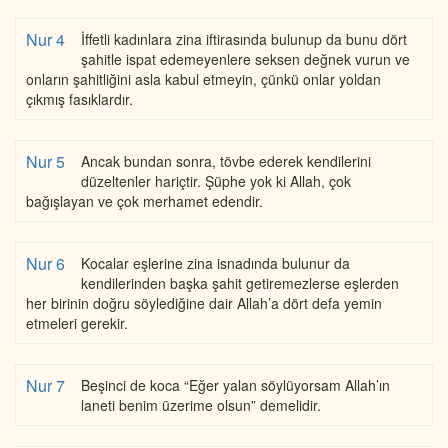
Nur 4
İffetli kadınlara zina iftirasında bulunup da bunu dört
şahitle ispat edemeyenlere seksen değnek vurun ve
onların şahitliğini asla kabul etmeyin, çünkü onlar yoldan
çıkmış fasıklardır.
Nur 5
Ancak bundan sonra, tövbe ederek kendilerini
düzeltenler hariçtir. Şüphe yok ki Allah, çok
bağışlayan ve çok merhamet edendir.
Nur 6
Kocalar eşlerine zina isnadında bulunur da
kendilerinden başka şahit getiremezlerse eşlerden
her birinin doğru söylediğine dair Allah’a dört defa yemin
etmeleri gerekir.
Nur 7
Beşinci de koca “Eğer yalan söylüyorsam Allah’ın
laneti benim üzerime olsun” demelidir.