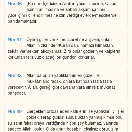
Nur 36
(Bu nur) İçerisinde Allah’ın yüceltilmesine, O’nun
adının anılmasına ve sabah akşam şanının
yüceliğinin dillendirilmesine izin verdiği evlerde/mescitlerde
parıldamaktadır.
Nur 37
Öyle yiğitler var ki ne ticaret ne alışveriş onları
Allah’ın zikrinden/Kuran’dan, namazı kılmaktan,
zekâtı vermekten alıkoyamaz, Zira onlar gözlerin ve kalplerin
korkudan ters yüz olacağı bir günden korkarlar.
Nur 38
Allah da onları yaptıklarının en güzeli ile
mükâfatlandıracak, onlara katından fazla fazla
verecektir. Allah, gereği gibi davrananlara sınırsız mükâfat
bahşeder.
Nur 39
Gerçekleri örtbas eden kâfirlerin ise yaptıkları iyi işler
çöldeki serap gibidir, susuzluktan yanmış kimse onu
su sanır fakat oraya vardığında hiçbir şey bulamaz, yanında
sadece Allah’ı bulur. O da onun hesabını eksiksiz görür, zira