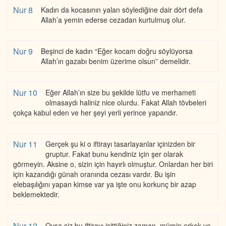
Nur 8
Kadın da kocasının yalan söylediğine dair dört defa
Allah’a yemin ederse cezadan kurtulmuş olur.
Nur 9
Beşinci de kadın “Eğer kocam doğru söylüyorsa
Allah’ın gazabı benim üzerime olsun” demelidir.
Nur 10
Eğer Allah’ın size bu şekilde lütfu ve merhameti
olmasaydı haliniz nice olurdu. Fakat Allah tövbeleri
çokça kabul eden ve her şeyi yerli yerince yapandır.
Nur 11
Gerçek şu ki o iftirayı tasarlayanlar içinizden bir
gruptur. Fakat bunu kendiniz için şer olarak
görmeyin. Aksine o, sizin için hayırlı olmuştur. Onlardan her biri
için kazandığı günah oranında cezası vardır. Bu işin
elebaşılığını yapan kimse var ya işte onu korkunç bir azap
beklemektedir.
Nur 12
Oysa siz bu iftirayı işittiğiniz zaman, mümin erkek ve