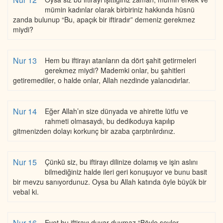
mümin kadınlar olarak birbiriniz hakkında hüsnü
zanda bulunup “Bu, apaçık bir iftiradır” demeniz gerekmez
miydi?
Nur 13
Hem bu iftirayı atanların da dört şahit getirmeleri
gerekmez miydi? Mademki onlar, bu şahitleri
getiremediler, o halde onlar, Allah nezdinde yalancıdırlar.
Nur 14
Eğer Allah’ın size dünyada ve ahirette lütfu ve
rahmeti olmasaydı, bu dedikoduya kapılıp
gitmenizden dolayı korkunç bir azaba çarptırılırdınız.
Nur 15
Çünkü siz, bu iftirayı dilinize dolamış ve işin aslını
bilmediğiniz halde ileri geri konuşuyor ve bunu basit
bir mevzu sanıyordunuz. Oysa bu Allah katında öyle büyük bir
vebal ki.
Nur 16
Evet bu iftirayı duyar duymaz “Böyle şeyler