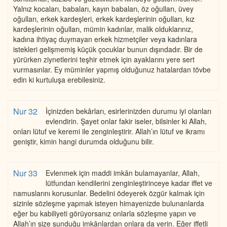
Yalnız kocaları, babaları, kayın babaları, öz oğulları, üvey
oğulları, erkek kardeşleri, erkek kardeşlerinin oğulları, kız
kardeşlerinin oğulları, mümin kadınlar, malik olduklarınız,
kadına ihtiyaç duymayan erkek hizmetçiler veya kadınlara
istekleri gelişmemiş küçük çocuklar bunun dışındadır. Bir de
yürürken ziynetlerini teşhir etmek için ayaklarını yere sert
vurmasınlar. Ey müminler yapmış olduğunuz hatalardan tövbe
edin ki kurtuluşa erebilesiniz.
Nur 32
İçinizden bekârları, esirlerinizden durumu iyi olanları
evlendirin. Şayet onlar fakir iseler, bilsinler ki Allah,
onları lütuf ve keremi ile zenginleştirir. Allah’ın lütuf ve ikramı
geniştir, kimin hangi durumda olduğunu bilir.
Nur 33
Evlenmek için maddi imkân bulamayanlar, Allah,
lütfundan kendilerini zenginleştirinceye kadar iffet ve
namuslarını korusunlar. Bedelini ödeyerek özgür kalmak için
sizinle sözleşme yapmak isteyen himayenizde bulunanlarda
eğer bu kabiliyeti görüyorsanız onlarla sözleşme yapın ve
Allah’ın size sunduğu imkânlardan onlara da verin. Eğer iffetli