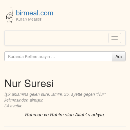
birmeal.com
Kuran Mealleri
Skip
to
content
Toggle
navigati
Kuranda
Ara
ara...
Nur Suresi
Işık anlamına gelen sure, ismini, 35. ayette geçen “Nur”
kelimesinden almıştır.
64 ayettir.
Rahman ve Rahim olan Allah'ın adıyla.