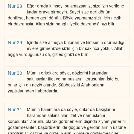
Nur 28
Eğer orada kimseyi bulamazsanız, size izin verilene
kadar oraya girmeyin. Şayet size geri dönün
denilirse, hemen geri dönün. Böyle yapmanız sizin için nezih
bir davranıştır. Allah sizin hangi niyetle davrandığınızı bilir.
Nur 29
İçinde size ait eşya bulunan ve kimsenin oturmadığı
evlere girmenizde sizin için bir sakınca yoktur. Allah,
açığa vurduğunuzu da, gizlediğinizi de bilir.
Nur 30
Mümin erkeklere söyle, gözlerini haramdan
sakınsınlar iffet ve namuslarını korusunlar. İşte bu
onlar için en nezih olandır. Şüphesiz ki Allah onların
yaptıklarından haberdardır.
Nur 31
Mümin hanımlara da söyle, onlar da bakışlarını
haramdan sakınsınlar, iffet ve namuslarını
korusunlar. Zorunlu olarak görünenlerin dışında ziynet yerlerini
göstermesinler, başörtülerini de göğüs ve gerdanlarının üstüne
sarkıtsınlar, cazibe ve güzelliklerini kimseye göstermesinler.